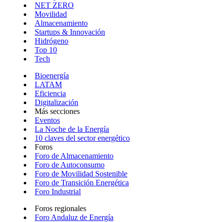
NET ZERO
Movilidad
Almacenamiento
Startups & Innovación
Hidrógeno
Top 10
Tech
Bioenergía
LATAM
Eficiencia
Digitalización
Más secciones
Eventos
La Noche de la Energía
10 claves del sector energético
Foros
Foro de Almacenamiento
Foro de Autoconsumo
Foro de Movilidad Sostenible
Foro de Transición Energética
Foro Industrial
Foros regionales
Foro Andaluz de Energía