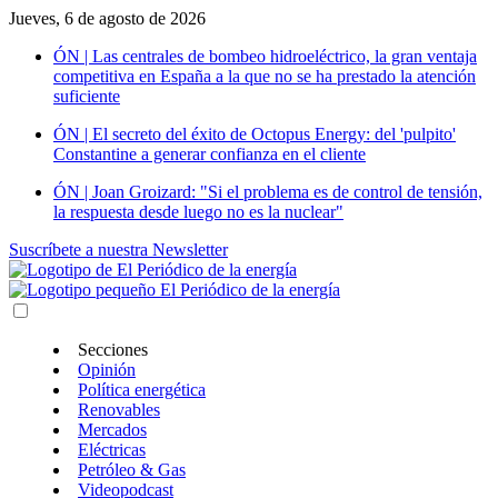
Jueves, 6 de agosto de 2026
ÓN | Las centrales de bombeo hidroeléctrico, la gran ventaja
competitiva en España a la que no se ha prestado la atención
suficiente
ÓN | El secreto del éxito de Octopus Energy: del 'pulpito'
Constantine a generar confianza en el cliente
ÓN | Joan Groizard: "Si el problema es de control de tensión,
la respuesta desde luego no es la nuclear"
Suscríbete a nuestra Newsletter
Secciones
Opinión
Política energética
Renovables
Mercados
Eléctricas
Petróleo & Gas
Videopodcast