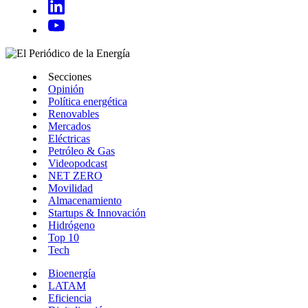
Secciones
Opinión
Política energética
Renovables
Mercados
Eléctricas
Petróleo & Gas
Videopodcast
NET ZERO
Movilidad
Almacenamiento
Startups & Innovación
Hidrógeno
Top 10
Tech
Bioenergía
LATAM
Eficiencia