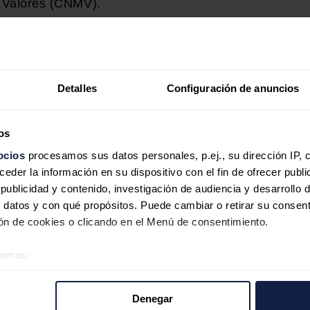
e Valores (CNMV).
la firma estará formado por Jaime Real de Asúa com
inical, y por dos vicepresidentes, Ignacio Prado y
e consejeros dominicales.
Detalles
Configuración de anuncios
 la empresa, Rafael Martín de Bustamante, se
 tiempo que son vocales Fernando Azaola, Miguel
os
ez, Juan Landecho, Miguel Morenés, Gabriel de Oraa,
ocios
procesamos sus datos personales, p.ej., su dirección IP, 
der la información en su dispositivo con el fin de ofrecer publi
ublicidad y contenido, investigación de audiencia y desarrollo d
administración Joaquín Gómez de Olea, como
 datos y con qué propósitos. Puede cambiar o retirar su consent
ical, y Cristóbal González de Aguilar, que ejerce
n de cookies o clicando en el Menú de consentimiento.
rácter dominical.
éramos:
miembros de la comisión ejecutiva por un período d
 sobre su ubicación geográfica que puede tener una precisión d
tivo analizándolo activamente para buscar características específ
Fernando Azaola, a Fernando Léon y a Miguel
Denegar
re cómo se procesan sus datos personales y establezca sus pr