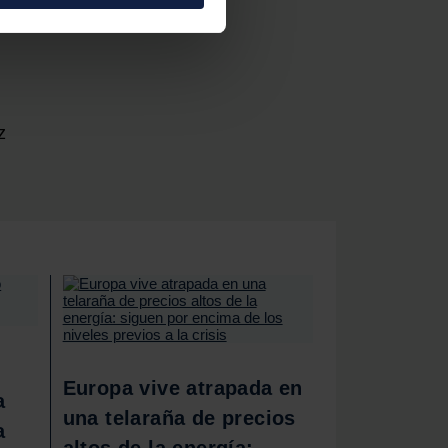
e cookies.
 funciones de redes sociales
con nuestros partners de
ue les haya proporcionado o
z
Europa vive atrapada en
a
una telaraña de precios
a
altos de la energía: