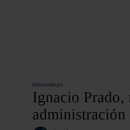
SECCIONES
OPINIÓN
POLÍTICA ENERGÉTICA
RENOVABLES
MERCADOS
ELÉCTRICAS
PETRÓLEO & GAS
VIDEOPODCAST
NET ZERO
RENOVABLES
MOVILIDAD
Ignacio Prado, 
ALMACENAMIENTO
STARTUPS & INNOVACIÓN
administración
HIDRÓGENO
TOP 10
TECH