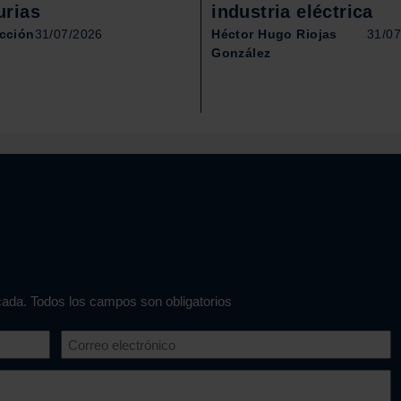
urias
industria eléctrica
cción
31/07/2026
Héctor Hugo Riojas
31/0
González
icada. Todos los campos son obligatorios