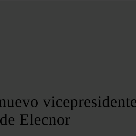
BIOENERGÍA
LATAM
EFICIENCIA
DIGITALIZACIÓN
MÁS SECCIONES
EVENTOS
LA NOCHE DE LA ENERGÍA
10 CLAVES DEL SECTOR ENERGÉTICO
FOROS
FORO DE ALMACENAMIENTO
nuevo vicepresidente
FORO DE AUTOCONSUMO
FORO DE MOVILIDAD SOSTENIBLE
 de Elecnor
FORO DE TRANSICIÓN ENERGÉTICA
FORO INDUSTRIAL