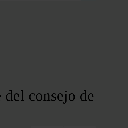
FOROS REGIONALES
FORO ANDALUZ DE ENERGÍA
FORO CATALÁN DE ENERGÍA
FORO GALLEGO DE ENERGÍA
FORO VASCO DE ENERGÍA
I DEBATE ENERGÉTICO EN ESPAÑA
ESPECIALES
COP 30
COP 29
COP 28
 del consejo de
SERVICIOS
NEWSLETTER
MEDIA KIT
ON | PODCAST