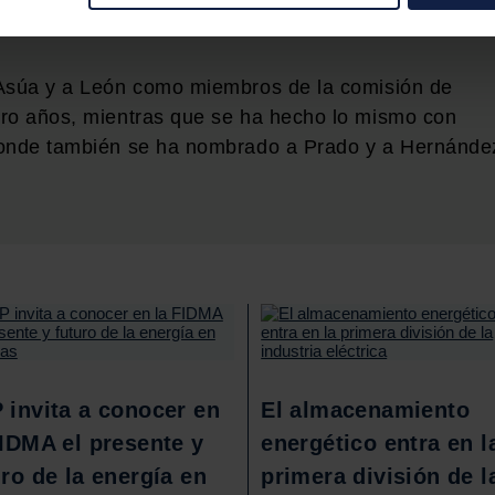
 Cristóbal González de Aguilar como nuevo miembro
rar su consentimiento en cualquier momento en la Declaración d
b se usan para personalizar el contenido y los anuncios, ofrecer
 Asúa y a León como miembros de la comisión de
s, compartimos información sobre el uso que haga del sitio web 
tro años, mientras que se ha hecho lo mismo con
 análisis web, quienes pueden combinarla con otra información q
 donde también se ha nombrado a Prado y a Hernánde
r del uso que haya hecho de sus servicios.
 invita a conocer en
El almacenamiento
FIDMA el presente y
energético entra en l
uro de la energía en
primera división de l