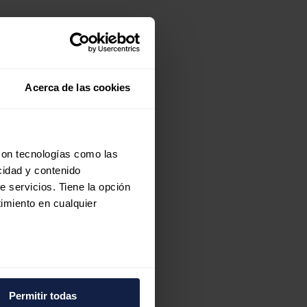
o
Acerca de las cookies
con tecnologías como las
cidad y contenido
e servicios. Tiene la opción
imiento en cualquier
e
e varios metros
icas (huellas digitales)
Permitir todas
eferencias en la
sección de