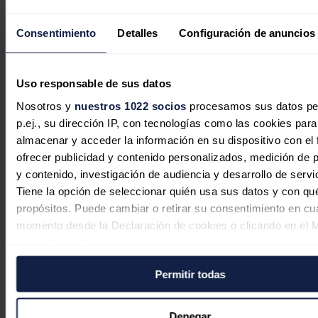
que estas energías son intermitentes y necesitan una energía base
que, excluido el carbón, solamente puede darla la
nuclear
y el
gas
natural.
"Si cerramos la nuclear, vamos a usar más gas, vamos a
Consentimiento
Detalles
Configuración de anuncios
depender más de las importaciones de gas y vamos a generar más
emisiones", advirtió.
Noticias relacionadas
Uso responsable de sus datos
Nosotros y
nuestros 1022 socios
procesamos sus datos pe
p.ej., su dirección IP, con tecnologías como las cookies para
almacenar y acceder la información en su dispositivo con el 
España eleva un 4,7% sus
ofrecer publicidad y contenido personalizados, medición de p
y contenido, investigación de audiencia y desarrollo de servi
importaciones de crudo en junio, con
Tiene la opción de seleccionar quién usa sus datos y con qu
EEUU como principal suministrador
propósitos. Puede cambiar o retirar su consentimiento en cu
momento desde la Declaración de cookies o clicando en el 
Redacción
05/08/2026
consentimiento.
Permitir todas
Si lo permite, también quisiéramos:
Las previsiones de capacidad de los
Recopilar información sobre su ubicación geográfica
centros de datos en EEUU se disparan
puede tener una precisión de varios metros
Denegar