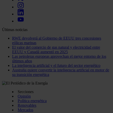
Últimas noticias
RWE devolverá al Gobierno de EEUU tres concesiones
eólicas marinas
El valor del comercio de gas natural y electricidad entre
EEUU y Canadá aumentó en 2025
Las petroleras europeas aprovechan el mejor entorno de los
últimos años
La inteligencia artificial y el futuro del sector energético
Australia quiere convertir la inteligencia artificial en motor de
su transición energética
Secciones
Opinión
Política energética
Renovables
Mercados