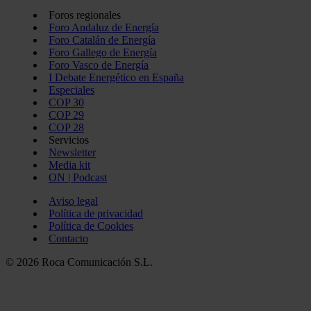
Foros regionales
Foro Andaluz de Energía
Foro Catalán de Energía
Foro Gallego de Energía
Foro Vasco de Energía
I Debate Energético en España
Especiales
COP 30
COP 29
COP 28
Servicios
Newsletter
Media kit
ON | Podcast
Aviso legal
Política de privacidad
Política de Cookies
Contacto
© 2026 Roca Comunicación S.L.