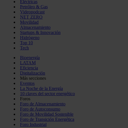
Eléctricas
Petróleo & Gas
Videopodcast
NET ZERO
Movilidad
Almacenamiento
Startups & Innovación
Hidrógeno
Top 10
Tech
Bioenergía
LATAM
Eficiencia
Digitalización
Más secciones
Eventos
La Noche de la Energía
10 claves del sector energético
Foros
Foro de Almacenamiento
Foro de Autoconsumo
Foro de Movilidad Sostenible
Foro de Transición Energética
Foro Industrial