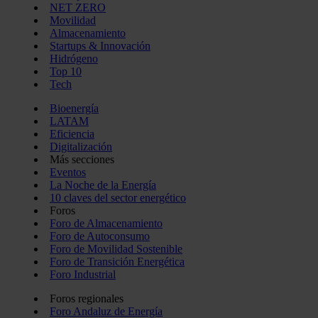
NET ZERO
Movilidad
Almacenamiento
Startups & Innovación
Hidrógeno
Top 10
Tech
Bioenergía
LATAM
Eficiencia
Digitalización
Más secciones
Eventos
La Noche de la Energía
10 claves del sector energético
Foros
Foro de Almacenamiento
Foro de Autoconsumo
Foro de Movilidad Sostenible
Foro de Transición Energética
Foro Industrial
Foros regionales
Foro Andaluz de Energía