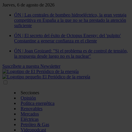
Jueves, 6 de agosto de 2026
ÓN | Las centrales de bombeo hidroeléctrico, la gran ventaja
competitiva en España a la que no se ha prestado la atención
suficiente
ÓN | El secreto del éxito de Octopus Energy: del 'pulpito'
Constantine a generar confianza en el cliente
ÓN | Joan Groizard: "Si el problema es de control de tensión,
la respuesta desde luego no es la nuclear"
Suscríbete a nuestra Newsletter
Secciones
Opinión
Política energética
Renovables
Mercados
Eléctricas
Petróleo & Gas
Videopodcast