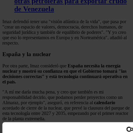
otras petroleras para exportar crudo
de Venezuela
Imaz defendió tener una "visión atlántica de la vida", que pasa por
"crear un espacio de valores, democracia, derechos humanos, de
seguridad jurídica y también de equilibrio de poderes". "Y yo creo
que eso lo representamos en Europa y en Norteamérica", añadió al
respecto.
España y la nuclear
Por otra parte, Imaz consideró que
España necesita la energía
nuclear y mostró su confianza en que el Gobierno tomará "las
decisiones correctas" y está tecnología continuará operativa en
el país.
"A mí me daría mucha pena, y creo que también es mi
responsabilidad decirlo, que podamos perder proyectos como un
Almaraz, por ejemplo", aseguró, en referencia al
calendario
acordado de cierre de la nuclear, que prevé la clausura del parque de
esta tecnología entre 2027 y 2035, empezando por el primer reactor
de la planta extremeña.
Y es que Imaz valoró las bondades de las renovables, pero subrayó