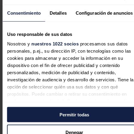
investigación en materiales, paneles y estructuras innovadoras,
capaces de
adaptarse a terrenos irregulares y maximizar la
Consentimiento
Detalles
Configuración de anuncios
eficiencia energética
en superficies limitadas”, ha añadido.
Además,
el proyecto prevé la protección de la geomembrana y la
estabilidad de las celdas de vertido
, integrando tecnologías que
Uso responsable de sus datos
garanticen la preservación del medioambiente y la seguridad del
sistema; así como la optimización del diseño energético con un
Nosotros y
nuestros 1022 socios
procesamos sus datos
enfoque en sistemas de almacenamiento avanzados que permitan
personales, p.ej., su dirección IP, con tecnologías como las
maximizar el aprovechamiento de la energía generada, ha detallado
cookies para almacenar y acceder la información en su
Molowny.
dispositivo con el fin de ofrecer publicidad y contenido
'Greenland' también incluye la implementación de un modelo de
personalizados, medición de publicidad y contenido,
integración energética en autoconsumo con almacenamiento,
diseñado no solo para cubrir las necesidades actuales del Complejo
investigación de audiencia y desarrollo de servicios. Tiene la
Ambiental de Tenerife, sino también como base para futuras
opción de seleccionar quién usa sus datos y con qué
ampliaciones en otras áreas de la instalación.
propósitos. Puede cambiar o retirar su consentimiento en
Noticias relacionadas
cualquier momento desde la Declaración de cookies o clica
en el Menú de consentimiento.
Permitir todas
Si lo permite, también quisiéramos:
Recopilar información sobre su ubicación geográfica
Denegar
Exolum adquiere una participación