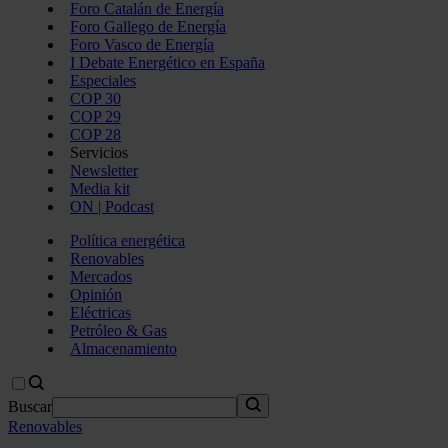
Foro Catalán de Energía
Foro Gallego de Energía
Foro Vasco de Energía
I Debate Energético en España
Especiales
COP 30
COP 29
COP 28
Servicios
Newsletter
Media kit
ON | Podcast
Política energética
Renovables
Mercados
Opinión
Eléctricas
Petróleo & Gas
Almacenamiento
Buscar
Renovables