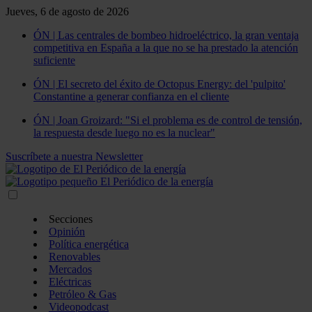
Jueves, 6 de agosto de 2026
ÓN | Las centrales de bombeo hidroeléctrico, la gran ventaja
competitiva en España a la que no se ha prestado la atención
suficiente
ÓN | El secreto del éxito de Octopus Energy: del 'pulpito'
Constantine a generar confianza en el cliente
ÓN | Joan Groizard: "Si el problema es de control de tensión,
la respuesta desde luego no es la nuclear"
Suscríbete a nuestra Newsletter
Secciones
Opinión
Política energética
Renovables
Mercados
Eléctricas
Petróleo & Gas
Videopodcast