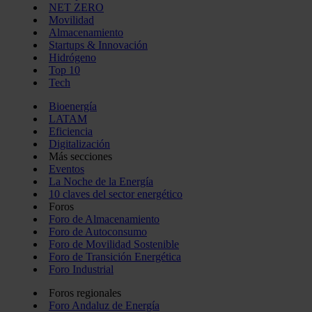
NET ZERO
Movilidad
Almacenamiento
Startups & Innovación
Hidrógeno
Top 10
Tech
Bioenergía
LATAM
Eficiencia
Digitalización
Más secciones
Eventos
La Noche de la Energía
10 claves del sector energético
Foros
Foro de Almacenamiento
Foro de Autoconsumo
Foro de Movilidad Sostenible
Foro de Transición Energética
Foro Industrial
Foros regionales
Foro Andaluz de Energía