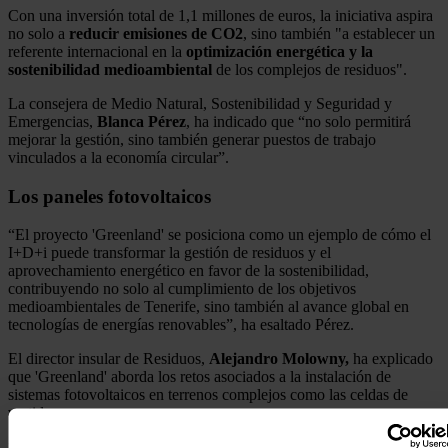
Con una inversión total de 1,1 millones de euros, la iniciativa aspira
no solo a
reducir emisiones de CO2
, sino también "a establecer un
referente internacional en la
optimización energética y la
sostenibilidad medioambiental
de los complejos de residuos".
La consejera de Medio Natural, Sostenibilidad y Seguridad y
Emergencias,
Blanca
Pérez
, ha indicado que “no solo permitirá
mejorar la gestión, sino también generar puestos de trabajo
vinculados a la economía circular”.
Los paneles fotovoltaicos
“El proyecto 'Greenland' se posiciona como un ejemplo de cómo el
I+D+i puede transformar la gestión de residuos y el
aprovechamiento energético en favor de la sostenibilidad,
contribuyendo no solo al cumplimiento de los objetivos
medioambientales de Tenerife, sino también al avance global en
tecnologías de energías renovables”, ha esaltado Pérez.
El director insular de Residuos,
Alejandro Molowny,
ha explicado
que 'Greenland' aborda los retos asociados a la instalación de
sistemas fotovoltaicos en terrenos complejos como las celdas de
vertidos.
“Se están desarrollando soluciones avanzadas que priorizan la