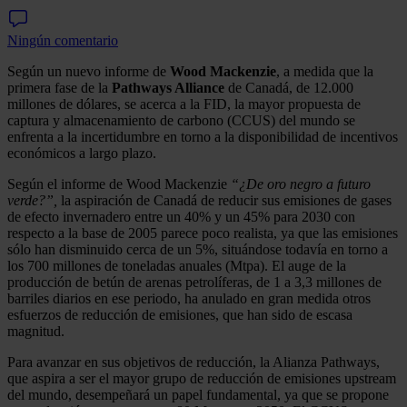
Ningún comentario
Según un nuevo informe de
Wood Mackenzie
, a medida que la
primera fase de la
Pathways Alliance
de Canadá, de 12.000
millones de dólares, se acerca a la FID, la mayor propuesta de
captura y almacenamiento de carbono (CCUS) del mundo se
enfrenta a la incertidumbre en torno a la disponibilidad de incentivos
económicos a largo plazo.
Según el informe de Wood Mackenzie
“¿De oro negro a futuro
verde?”,
la aspiración de Canadá de reducir sus emisiones de gases
de efecto invernadero entre un 40% y un 45% para 2030 con
respecto a la base de 2005 parece poco realista, ya que las emisiones
sólo han disminuido cerca de un 5%, situándose todavía en torno a
los 700 millones de toneladas anuales (Mtpa). El auge de la
producción de betún de arenas petrolíferas, de 1 a 3,3 millones de
barriles diarios en ese periodo, ha anulado en gran medida otros
esfuerzos de reducción de emisiones, que han sido de escasa
magnitud.
Para avanzar en sus objetivos de reducción, la Alianza Pathways,
que aspira a ser el mayor grupo de reducción de emisiones upstream
del mundo, desempeñará un papel fundamental, ya que se propone