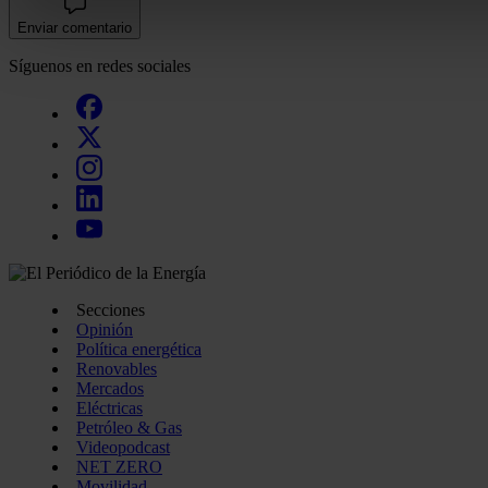
Enviar comentario
Las cookies de este sitio web se usan para personalizar el c
Síguenos en redes sociales
funciones de redes sociales y analizar el tráfico. Además, 
uso que haga del sitio web con nuestros partners de redes so
quienes pueden combinarla con otra información que les ha
recopilado a partir del uso que haya hecho de sus servicios.
Secciones
Opinión
Política energética
Renovables
Mercados
Eléctricas
Petróleo & Gas
Videopodcast
NET ZERO
Movilidad