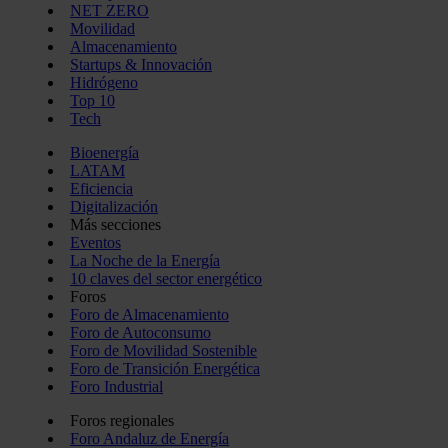
NET ZERO
Movilidad
Almacenamiento
Startups & Innovación
Hidrógeno
Top 10
Tech
Bioenergía
LATAM
Eficiencia
Digitalización
Más secciones
Eventos
La Noche de la Energía
10 claves del sector energético
Foros
Foro de Almacenamiento
Foro de Autoconsumo
Foro de Movilidad Sostenible
Foro de Transición Energética
Foro Industrial
Foros regionales
Foro Andaluz de Energía