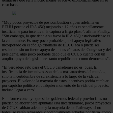
demuestra que sería mucho menos atractivo económicamente en su
caso base.
"Muy pocos proyectos de postcombustión siguen adelante en
EEUU porque el IRA 45Q mejorado a 12 años es sencillamente
insuficiente para incentivar la captura a largo plazo", afirma Findlay.
"Sin embargo, lo que tiene a su favor la IRA 45Q estadounidense es
la certidumbre. Es muy poco probable que el apoyo legislativo
incorporado en el código tributario de EEUU sea o pueda ser
rescindido sin un fuerte apoyo de ambas cámaras del Congreso y del
presidente, algo poco probable dado que el CCUS cuenta con un
amplio apoyo de legisladores tanto republicanos como demócratas".
"El verdadero reto para el CCUS canadiense no es, pues, la
insuficiencia de incentivos -son de los más atractivos del mundo-,
sino la incertidumbre de su existencia a lo largo de la vida del
proyecto. El valor de la mayoría de estos incentivos podría cambiar
por capricho político en cualquier momento de la vida del proyecto,
incluso llegar a cero".
El informe concluye que si los gobiernos federal y provinciales no
pueden colaborar para apuntalar esta incertidumbre, pocos proyectos
de CCUS saldrán adelante y la mayoría de los Pathways, si no
todos, se verán retrasados y potencialmente echados por tierra, como