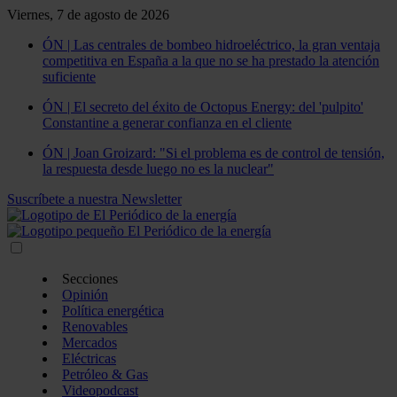
Viernes, 7 de agosto de 2026
ÓN | Las centrales de bombeo hidroeléctrico, la gran ventaja
competitiva en España a la que no se ha prestado la atención
suficiente
ÓN | El secreto del éxito de Octopus Energy: del 'pulpito'
Constantine a generar confianza en el cliente
ÓN | Joan Groizard: "Si el problema es de control de tensión,
la respuesta desde luego no es la nuclear"
Suscríbete a nuestra Newsletter
Secciones
Opinión
Política energética
Renovables
Mercados
Eléctricas
Petróleo & Gas
Videopodcast