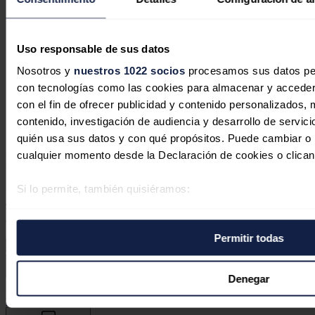
Los desarrolladores de centros de
datos en EEUU priorizan sus
Uso responsable de sus datos
proyectos en marcha mientras se
Nosotros y
nuestros 1022 socios
procesamos sus datos pers
ralentiza la incorporación de nueva
con tecnologías como las cookies para almacenar y acceder 
capacidad
con el fin de ofrecer publicidad y contenido personalizados, 
contenido, investigación de audiencia y desarrollo de servici
José A. Roca
31/07/2026
quién usa sus datos y con qué propósitos. Puede cambiar o r
cualquier momento desde la Declaración de cookies o clican
No hay comentarios
Deja tu comentario
Si lo permite, también quisiéramos:
Tu dirección de correo electrónico no será publicada. Todos los
Recopilar información sobre su ubicación geográfica 
campos son obligatorios
varios metros
Permitir todas
Identificar su dispositivo analizándolo activamente p
específicas (huellas digitales)
Obtenga más información sobre cómo se procesan sus datos
Denegar
Este sitio web está protegido por reCAPTCHA y la
Política de
preferencias en la
sección de datos
. Puede cambiar o retira
privacidad
y
Términos de servicio
de Google aplican.
momento en la Declaración de cookies.