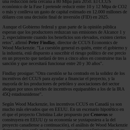
una reducción neta cercana a 80 Mtpa para 2050. El CCUS
económico de la Fase I pretende reducir entre 10 y 12 Mtpa de CO2
o más y conlleva un gasto de capital estimado en 12.000 millones de
dólares con una decisión final de inversión (FID) en 2025.
Aunque el Gobierno federal y gran parte de la opinión pública
esperan que los productores reduzcan sus emisiones de Alcance 1 y
2, especialmente cuando los beneficios son elevados, existen ciertos
retos", afirmó
Peter Findlay
, director de CCUS Economics de
Wood Mackenzie. "La cuestión general es quién, entre el gobierno y
la industria, está dispuesto a suscribir el riesgo político de ese precio
en un proyecto que tardará de tres a cinco años en construirse tras la
sanción y que necesitará funcionar entre 20 y 30 años".
Findlay prosigue: "Otra cuestión se ha centrado en la solidez de los
incentivos del CCUS para ayudar a financiar el proyecto, y la
mayoría de los productores de petróleo y asociaciones del sector
abogan por unos niveles de incentivos equiparables a los de la IRA
45Q estadounidense".
Según Wood Mackenzie, los incentivos CCUS en Canadá ya son
mucho más elevados que en EEUU. En un escenario hipotético en
el que el proyecto Christina Lake propuesto por
Cenovus
se
construyera en EEUU (y su economía se yuxtapusiera a la del
proyecto canadiense a continuación), el análisis de Wood Mackenzie