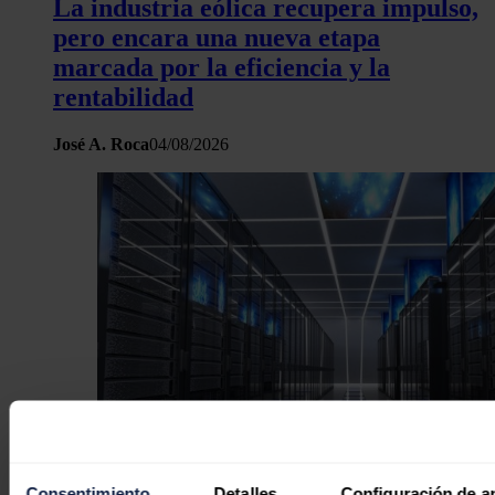
La industria eólica recupera impulso,
pero encara una nueva etapa
marcada por la eficiencia y la
rentabilidad
José A. Roca
04/08/2026
Consentimiento
Detalles
Configuración de a