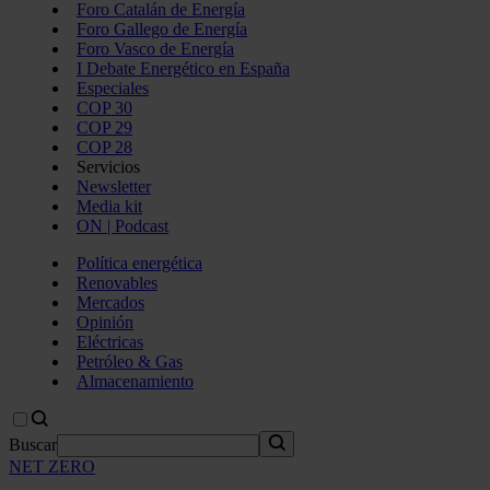
Foro Catalán de Energía
Foro Gallego de Energía
Foro Vasco de Energía
I Debate Energético en España
Especiales
COP 30
COP 29
COP 28
Servicios
Newsletter
Media kit
ON | Podcast
Política energética
Renovables
Mercados
Opinión
Eléctricas
Petróleo & Gas
Almacenamiento
Buscar
NET ZERO