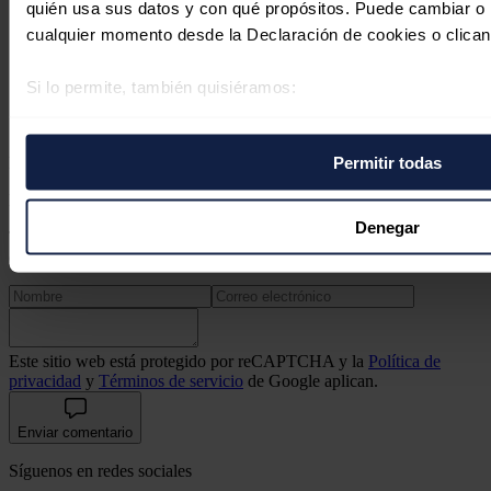
quién usa sus datos y con qué propósitos. Puede cambiar o r
El almacenamiento energético entra
cualquier momento desde la Declaración de cookies o clican
en la primera división de la industria
eléctrica
Si lo permite, también quisiéramos:
Recopilar información sobre su ubicación geográfica 
Héctor Hugo Riojas González
31/07/2026
varios metros
Permitir todas
No hay comentarios
Identificar su dispositivo analizándolo activamente p
específicas (huellas digitales)
Deja tu comentario
Obtenga más información sobre cómo se procesan sus datos
Denegar
Tu dirección de correo electrónico no será publicada. Todos los
preferencias en la
sección de datos
. Puede cambiar o retira
campos son obligatorios
momento en la Declaración de cookies.
Las cookies de este sitio web se usan para personalizar el c
funciones de redes sociales y analizar el tráfico. Además, 
Este sitio web está protegido por reCAPTCHA y la
Política de
privacidad
y
Términos de servicio
de Google aplican.
uso que haga del sitio web con nuestros partners de redes so
quienes pueden combinarla con otra información que les ha
Enviar comentario
recopilado a partir del uso que haya hecho de sus servicios.
Síguenos en redes sociales