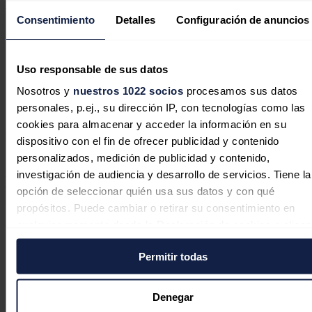
pozos de exploración y seis de evaluación
.
Consentimiento
Detalles
Configuración de anuncios
Lukoil niega el suministro de productos petrolíferos a
Uso responsable de sus datos
Ucrania a través de Bulgaria
Lukoil negó hoy haber suministrado productos
Nosotros y
nuestros 1022 socios
procesamos sus datos
petrolíferos a Ucrania a través de su refinería en
personales, p.ej., su dirección IP, con tecnologías como las
Bulgaria o a través de otros canales.
cookies para almacenar y acceder la información en su
Fruto de los trabajos realizados se descubrió el campo Eridu con
dispositivo con el fin de ofrecer publicidad y contenido
unas reservas estimadas de 12.900 millones de barriles.
personalizados, medición de publicidad y contenido,
El yacimiento se ha convertido en uno de los mayores
investigación de audiencia y desarrollo de servicios. Tiene la
descubrimientos de
petróleo
en Irak en los últimos 20 años, afirma
opción de seleccionar quién usa sus datos y con qué
Lukoil.
propósitos. Puede cambiar o retirar su consentimiento en
Noticias relacionadas
cualquier momento desde la Declaración de cookies o clica
en el Menú de consentimiento.
Permitir todas
Si lo permite, también quisiéramos:
El petróleo de Texas sube un 1,4 %, a
Recopilar información sobre su ubicación geográfica
Denegar
76,27 dólares, pendiente de acuerdo
puede tener una precisión de varios metros