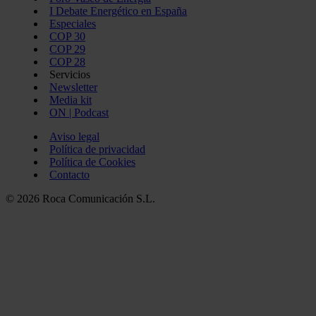
I Debate Energético en España
Especiales
COP 30
COP 29
COP 28
Servicios
Newsletter
Media kit
ON | Podcast
Aviso legal
Política de privacidad
Política de Cookies
Contacto
© 2026 Roca Comunicación S.L.