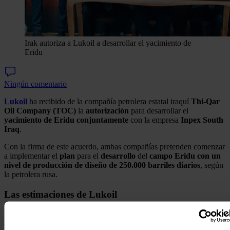
Irak autoriza a Lukoil a desarrollar el yacimiento de
Eridu
Ningún comentario
Lukoil
ha recibido de la compañía petrolera estatal iraquí
Thi-Qar
Oil Company (TOC)
la
autorización
para desarrollar el
yacimiento de Eridu
conjuntamente
con la empresa
Inpex South
Iraq
.
Con la firma de este acuerdo, ambas compañías pretenden comenzar
a implementar el
plan
para el
desarrollo
del
campo Eridu con un
nivel de producción de diseño de 250.000 barriles diarios
, según
la petrolera rusa.
Las estimaciones de Lukoil
Los trabajos de exploración en el
Bloque 10 comenzaron en 2012,
se realizaron estudios de sísmica
2D y 3D
, y
se perforaron tres