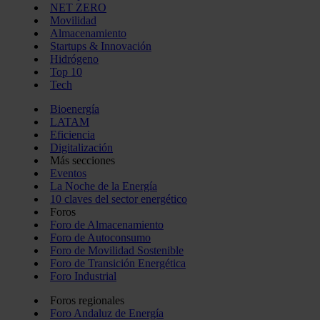
NET ZERO
Movilidad
Almacenamiento
Startups & Innovación
Hidrógeno
Top 10
Tech
Bioenergía
LATAM
Eficiencia
Digitalización
Más secciones
Eventos
La Noche de la Energía
10 claves del sector energético
Foros
Foro de Almacenamiento
Foro de Autoconsumo
Foro de Movilidad Sostenible
Foro de Transición Energética
Foro Industrial
Foros regionales
Foro Andaluz de Energía