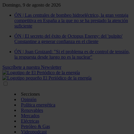
Domingo, 9 de agosto de 2026
ÓN | Las centrales de bombeo hidroeléctrico, la gran ventaja
competitiva en España a la que no se ha prestado la atención
suficiente
ÓN | El secreto del éxito de Octopus Energy: del 'pulpito'
Constantine a generar confianza en el cliente
ÓN | Joan Groizard: "Si el problema es de control de tensión,
la respuesta desde luego no es la nuclear"
Suscríbete a nuestra Newsletter
Secciones
Opinión
Política energética
Renovables
Mercados
Eléctricas
Petróleo & Gas
Videopodcast