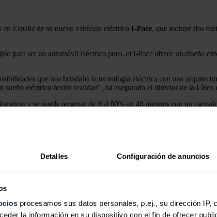
os en España de su nuevo vehículo eléctrico
I-Pace
, que incluye dos mot
io para ser un automóvil eléctrico puro, el I-Pace ofrece un diseño ex
osibilidades que nos brindaba la tecnología eléctrica con una arquitect
un sueño eléctrico hecho realidad", ha asegurado el director de la Líne
ilómetros y se puede recargar de 0 al 80% en 40 minutos con un cargado
ás de diez horas".
sado. Después de una noche recargando se levantará cada mañana con el 
sión concéntrica para entregar una tracción a las cuatro ruedas y desarr
Detalles
Configuración de anuncios
a un nuevo sistema de navegación EV que monitoriza la topografía de la r
 garantizar la "máxima tranquilidad". Además, el automóvil es el prim
os
o en directo en el Salón de Ginebra, que se celebrará entre el 8 y el 18 
ocios
procesamos sus datos personales, p.ej., su dirección IP, 
der la información en su dispositivo con el fin de ofrecer publi