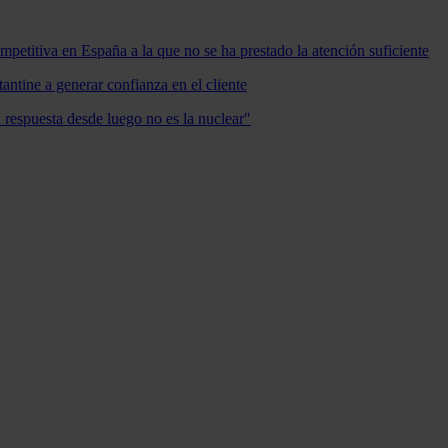
mpetitiva en España a la que no se ha prestado la atención suficiente
antine a generar confianza en el cliente
a respuesta desde luego no es la nuclear"