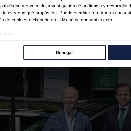
ublicidad y contenido, investigación de audiencia y desarrollo d
 datos y con qué propósitos. Puede cambiar o retirar su consent
n de cookies o clicando en el Menú de consentimiento.
pendiente: competencia, cercanía y rigor
éramos:
 sobre su ubicación geográfica que puede tener una precisión d
tivo analizándolo activamente para buscar características específ
Denegar
re cómo se procesan sus datos personales y establezca sus pr
rar su consentimiento en cualquier momento en la Declaración d
b se usan para personalizar el contenido y los anuncios, ofrecer
s, compartimos información sobre el uso que haga del sitio web 
 análisis web, quienes pueden combinarla con otra información q
r del uso que haya hecho de sus servicios.