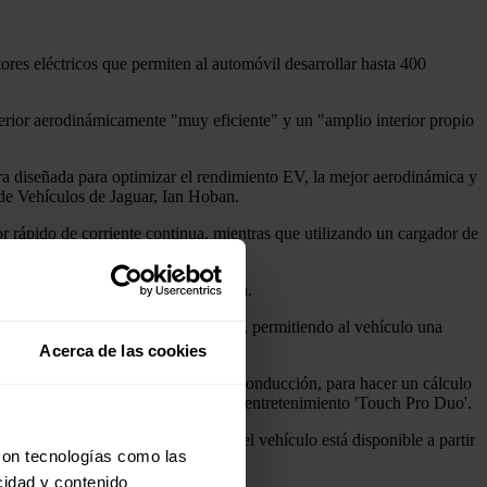
ores eléctricos que permiten al automóvil desarrollar hasta 400
terior aerodinámicamente "muy eficiente" y un "amplio interior propio
ura diseñada para optimizar el rendimiento EV, la mejor aerodinámica y
a de Vehículos de Jaguar, Ian Hoban.
r rápido de corriente continua, mientras que utilizando un cargador de
tanque lleno", ha añadido Ian Hoban.
ollan hasta 400 caballos de potencia, permitiendo al vehículo una
Acerca de las cookies
uta a seguir, incluido el estilo de conducción, para hacer un cálculo
er Jaguar que incluye el sistema de entretenimiento 'Touch Pro Duo'.
de este mes. En el mercado español, el vehículo está disponible a partir
con tecnologías como las
cidad y contenido