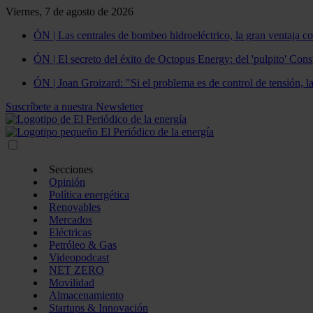
Viernes, 7 de agosto de 2026
ÓN | Las centrales de bombeo hidroeléctrico, la gran ventaja co
ÓN | El secreto del éxito de Octopus Energy: del 'pulpito' Const
ÓN | Joan Groizard: "Si el problema es de control de tensión, l
Suscríbete a nuestra Newsletter
Secciones
Opinión
Política energética
Renovables
Mercados
Eléctricas
Petróleo & Gas
Videopodcast
NET ZERO
Movilidad
Almacenamiento
Startups & Innovación