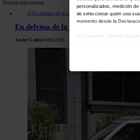
Noticias relacionadas
personalizados, medición de p
de seleccionar quién usa sus
momento desde la Declaració
En defensa de la comercialización inde
Si lo permite, también quisi
Javier Colón
06/08/2026
Recopilar información
Identificar su disposi
Obtenga más información sob
datos
. Puede cambiar o reti
Las cookies de este sitio we
y analizar el tráfico. Ademá
redes sociales, publicidad y
que hayan recopilado a parti