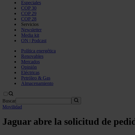
Especiales
COP 30
COP 29
COP 28
Servicios
Newsletter
Media kit
ON | Podcast
Política energética
Renovables
Mercados
Opinión
Eléctricas
Petróleo & Gas
Almacenamiento
Buscar
Movilidad
Jaguar abre la solicitud de pedi