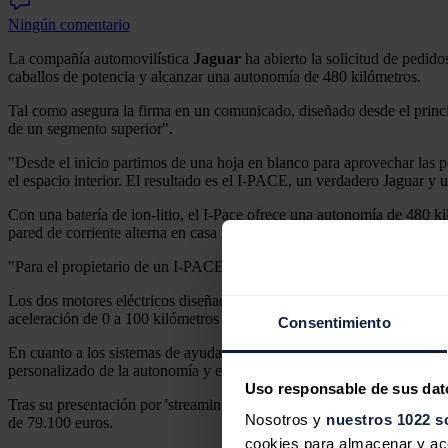
Ningún comentario
La compañía automovilística
Jaguar
ha abierto la solicitud de pedid
caballos de potencia y alcanzar una autonomía de 480 kilómetros.
Tal como asegura la firma en un comunicado, diseñado desde el princip
de un segmento superior".
"Desde el inicio partimos de una hoja en blanco para aprovechar las p
el espacio interior. El resultado es el I-PACE, un verdadero Jaguar y 
Con una batería de ion-litio, el I-Pace ofrece una autonomía de 480 k
pared de corriente alterna en casa logrará el mismo estado en "poco m
"Para el propietario de un I-PACE, las gasolineras son cosas del pa
Los dos motores eléctricos diseñados por Jaguar se unen a una transmi
aceleración de 0 a 100 kilómetros por hora en 4,8 segundos.
Consentimiento
En cuanto a los sistemas de ayuda a la conducción, el I-Pace incorpor
personalizado de la autonomía y el modo de uso que recomendable para
Uso responsable de sus dat
Tras su presentación por 'streaming', el I-Pace será mostrado en direct
Nosotros y
nuestros 1022 s
de 79.100 euros.
cookies para almacenar y acce