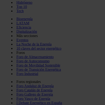
Hidrógeno
Top 10
Tech
Bioenergía
LATAM
Eficiencia
Digitalización
Más secciones
Eventos
La Noche de la Energía
10 claves del sector energético
Foros
Foro de Almacenamiento
Foro de Autoconsumo
Foro de Movilidad Sostenible
Foro de Transición Energética
Foro Industrial
Foros regionales
Foro Andaluz de Energía
Foro Catalán de Energía
Foro Gallego de Energía
Foro Vasco de Energía
I Debate Energético en España