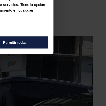
e servicios. Tiene la opción
imiento en cualquier
e varios metros
icas (huellas digitales)
Permitir todas
eferencias en la
sección de
e cookies.
 funciones de redes sociales
con nuestros partners de
ue les haya proporcionado o