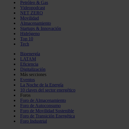
Petróleo & Gas
Videopodcast
NET ZERO
Movilidad
Almacenamiento
Startups & Innovación
Hidrógeno
Top 10
Tech
Bioenergía
LATAM
Eficiencia
Digitalización
Más secciones
Eventos
La Noche de la Energía
10 claves del sector energético
Foros
Foro de Almacenamiento
Foro de Autoconsumo
Foro de Movilidad Sostenible
Foro de Transición Energética
Foro Industrial