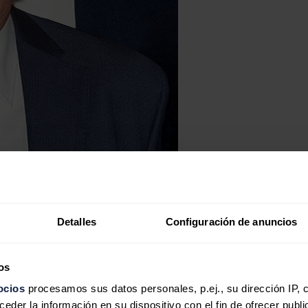
Detalles
Configuración de anuncios
os
ocios
procesamos sus datos personales, p.ej., su dirección IP, 
der la información en su dispositivo con el fin de ofrecer publi