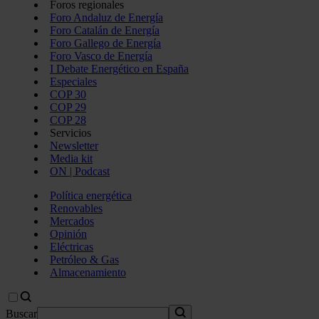
Foros regionales
Foro Andaluz de Energía
Foro Catalán de Energía
Foro Gallego de Energía
Foro Vasco de Energía
I Debate Energético en España
Especiales
COP 30
COP 29
COP 28
Servicios
Newsletter
Media kit
ON | Podcast
Política energética
Renovables
Mercados
Opinión
Eléctricas
Petróleo & Gas
Almacenamiento
Buscar