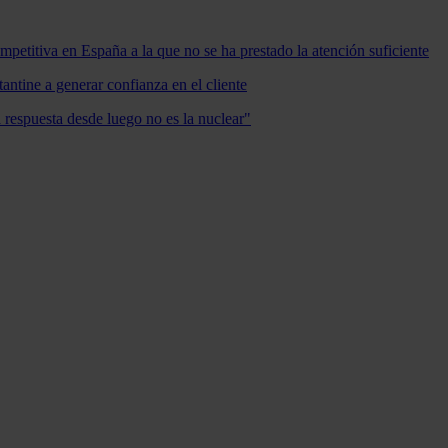
mpetitiva en España a la que no se ha prestado la atención suficiente
antine a generar confianza en el cliente
a respuesta desde luego no es la nuclear"