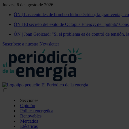
Jueves, 6 de agosto de 2026
ÓN | Las centrales de bombeo hidroeléctrico, la gran ventaja co
ÓN | El secreto del éxito de Octopus Energy: del 'pulpito' Const
ÓN | Joan Groizard: "Si el problema es de control de tensión, l
Suscríbete a nuestra Newsletter
Secciones
Opinión
Política energética
Renovables
Mercados
Eléctricas