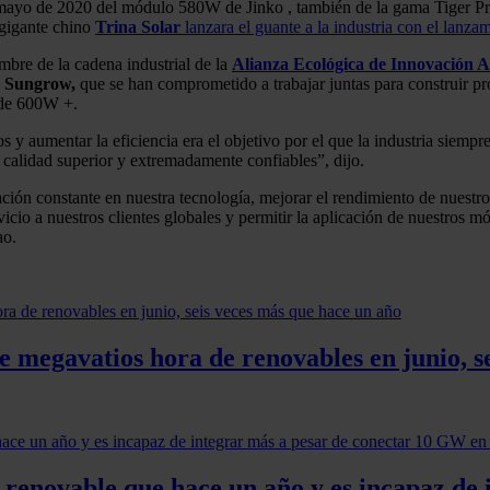
mayo de 2020 del módulo 580W de Jinko , también de la gama Tiger Pro, 
 gigante chino
Trina Solar
lanzara el guante a la industria con el lanz
bre de la cadena industrial de la
Alianza Ecológica de Innovación A
y
Sungrow,
que se han comprometido a trabajar juntas para construir pro
 de 600W +.
tos y aumentar la eficiencia era el objetivo por el que la industria sie
, calidad superior y extremadamente confiables”, dijo.
ión constante en nuestra tecnología, mejorar el rendimiento de nuestro
icio a nuestros clientes globales y permitir la aplicación de nuestros 
ao.
 megavatios hora de renovables en junio, s
a renovable que hace un año y es incapaz d