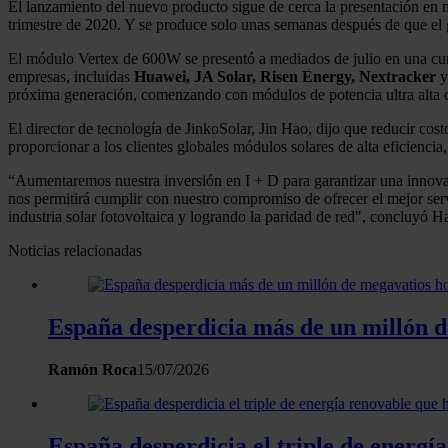
El lanzamiento del nuevo producto sigue de cerca la presentación en 
trimestre de 2020. Y se produce solo unas semanas después de que el
El módulo Vertex de 600W se presentó a mediados de julio en una cum
empresas, incluidas
Huawei, JA Solar, Risen Energy, Nextracker
próxima generación, comenzando con módulos de potencia ultra alta
El director de tecnología de JinkoSolar, Jin Hao, dijo que reducir cos
proporcionar a los clientes globales módulos solares de alta eficiencia
“Aumentaremos nuestra inversión en I + D para garantizar una innovac
nos permitirá cumplir con nuestro compromiso de ofrecer el mejor serv
industria solar fotovoltaica y logrando la paridad de red", concluyó H
Noticias relacionadas
España desperdicia más de un millón de
Ramón Roca
15/07/2026
España desperdicia el triple de energí