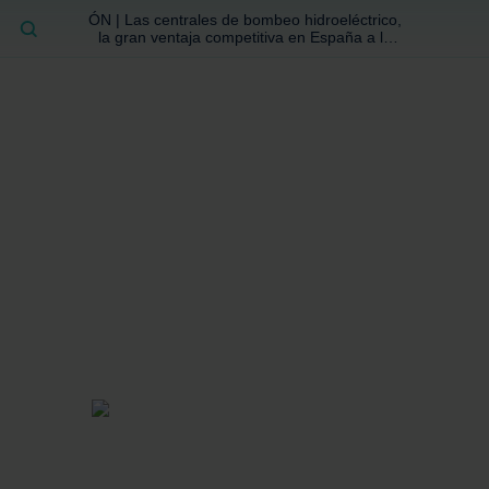
ÓN | Las centrales de bombeo hidroeléctrico,
BUSCAR
la gran ventaja competitiva en España a la
que no se ha prestado la atención suficiente