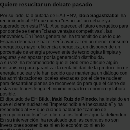
Quiere resucitar un debate pasado
Por su lado, la diputada de EAJ-PNV,
Idoia Sagastizabal
, ha
recriminado al PP que quiera "resucitar" un debate ya
superado con esta PNL. A su parecer, el futuro energético para
por donde se tienen "claras ventajas competitivas", las
renovables. En líneas generales, ha transmitido que lo que
España debería de hacer sería avanzar en un menor consumo
energético, mayor eficiencia energética, en disponer de un
porcentaje de energía proveniente de tecnologías limpias y
seguras y en apostar por la generación distribuida.
A su vez, ha recomendado que el Gobierno articule algún
mecanismo para garantizar la rentabilidad de la producción de
energía nuclear y le han pedido que mantenga un diálogo con
las administraciones locales afectadas por el cierre nuclear
para desarrollar planes de reconversión para que el cierre de
estas nucleares tenga el mínimo impacto económico y laboral
posible.
El diputado de EH Bildu,
Iñaki Ruiz de Pinedo
, ha insistido en
que el cierre nuclear es "imprescindible e inexcusable" y ha
respondido al PP que cuando hablar de "cambio de
percepción nuclear" se refiere a los 'lobbies' que la defienden.
En su intervención, ha recalcado que las centrales no son
inversiones sostenibles ni en lo económico ni en lo