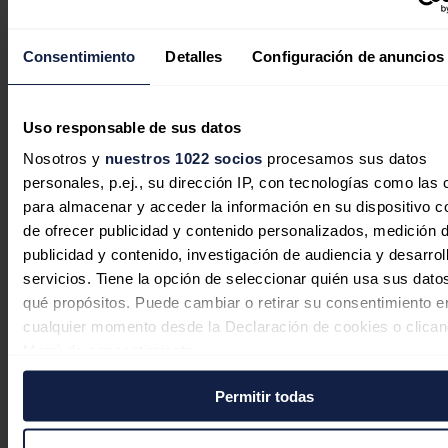
La edad media del parque
automovilístico español vuelve a
Consentimiento
Detalles
Configuración de anuncios
aumentar en 2025 hasta los 14,6
años
Uso responsable de sus datos
Redacción
06/08/2026
Nosotros y
nuestros 1022 socios
procesamos sus datos
personales, p.ej., su dirección IP, con tecnologías como las
para almacenar y acceder la información en su dispositivo co
de ofrecer publicidad y contenido personalizados, medición 
publicidad y contenido, investigación de audiencia y desarrol
servicios. Tiene la opción de seleccionar quién usa sus dato
qué propósitos. Puede cambiar o retirar su consentimiento e
cualquier momento desde la Declaración de cookies o clican
Menú de consentimiento.
Permitir todas
Si lo permite, también quisiéramos:
Recopilar información sobre su ubicación geográfica