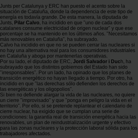
Junts per Catalunya y ERC han puesto el acento sobre la
situación de Cataluña, donde la dependencia de este tipo de
energía es todavía grande. De esta manera, la diputada de
Junts,
Pilar Calvo
, ha incidido en que "uno de cada dos
catalanes consume electricidad de origen nuclear" y que ese
porcentaje se ha mantenido en los últimos años. "Necesitamos
más renovables en Cataluña", ha subrayado.
Calvo ha incidido en que no se pueden cerrar las nucleares si
no hay una alternativa real para los consumidores industriales
en Cataluña y aboga por mantenerlas operativas.
Por su lado, el diputado de ERC,
Jordi Salvador i Duc
h, ha
subrayado que los distintos gobiernos del Estado han sido
"irresponsables". Por un lado, ha opinado que los planes de
transición energético no hayan llegado a tiempo. Por otro, ha
incidido en que "las derechas sólo defienden los derechos de
las energéticas y los oligopolios".
Si bien no defiende alargar la vida de las nucleares, no quiere
un cierre "improvisado" y que "ponga en peligro la vida en el
territorio". Por ello, si se pretende replantear el calendario de
cierre nuclear, ha exigido que se cumplan una serie de
condiciones: la garantía real de transición energética hacia las
renovables, un plan de reindustrialización urgente y efectivo
para las zonas nucleares y la protección laboral sólida para los
trabajadores afectados.