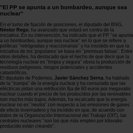
"El PP se apunta a un bombardeo, aunque sea
nuclear"
En el turno de fijación de posiciones, el diputado del BNG,
Néstor Rego
, ha avanzado que votará en contra de la
iniciativa. En su intervención, ha indicado que el PP "se apunta
a un bombardeo, aunque sea nuclear" en lo que se refiere a
políticas "retrógradas y reaccionarias" y ha insistido en que la
iniciativa de los 'populares' se basa en "premisas falsas". Entre
otros detalles, ha destacado que el hecho de que decir que la
tecnología nuclear es "limpia y segura" obvia la producción de
residuos peligrosos, riesgos potenciales y accidentes
catastróficos.
El diputado de Podemos,
Javier Sánchez Serna
, ha hablado
de la "trampa" de la energía nuclear y ha censurado que las
eléctricas pidan una retribución fija de 60 euros por megavatio
nuclear cuando el precio de los producidos por las renovables
son mucho más bajos. Además, ha recalcado que la energía
nuclear no es "neutra" con respecto a las emisiones de gases
de efecto invernadero y ha incidido en que, de acuerdo con
datos de la Organización Internacional del Trabajo (OIT), las
centrales nucleares "son las que más empleo por kilovatio
producido están creando".