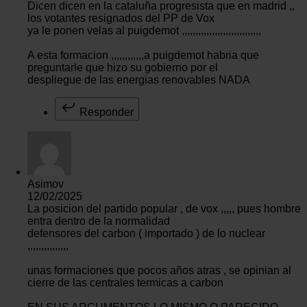
Dicen dicen en la cataluña progresista que en madrid ,,
los votantes resignados del PP de Vox
ya le ponen velas al puigdemot ,,,,,,,,,,,,,,,,,,,,,,,,,,,,,
A esta formacion ,,,,,,,,,,,,a puigdemot habria que
preguntarle que hizo su gobierno por el
despliegue de las energias renovables NADA
Responder
Asimov
12/02/2025
La posicion del partido popular , de vox ,,,,, pues hombre
entra dentro de la normalidad
defensores del carbon ( importado ) de lo nuclear
,,,,,,,,,,,,,,,
unas formaciones que pocos años atras , se opinian al
cierre de las centrales termicas a carbon