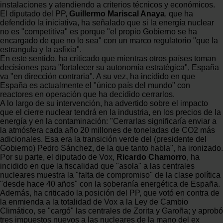
instalaciones y atendiendo a criterios técnicos y económicos.
El diputado del PP,
Guillermo Mariscal Anaya
, que ha
defendido la iniciativa, ha señalado que si la energía nuclear
no es "competitiva" es porque "el propio Gobierno se ha
encargado de que no lo sea" con un marco regulatorio "que la
estrangula y la asfixia".
En este sentido, ha criticado que mientras otros países toman
decisiones para "fortalecer su autonomía estratégica", España
va "en dirección contraria". A su vez, ha incidido en que
España es actualmente el "único país del mundo" con
reactores en operación que ha decidido cerrarlos.
A lo largo de su intervención, ha advertido sobre el impacto
que el cierre nuclear tendrá en la industria, en los precios de la
energía y en la contaminación: "Cerrarlas significaría enviar a
la atmósfera cada año 20 millones de toneladas de CO2 más
adicionales. Esa era la transición verde del (presidente del
Gobierno) Pedro Sánchez, de la que tanto habla", ha ironizado.
Por su parte, el diputado de Vox,
Ricardo Chamorro
, ha
incidido en que la fiscalidad que "asola" a las centrales
nucleares muestra la "falta de compromiso" de la clase política
"desde hace 40 años" con la soberanía energética de España.
Además, ha criticado la posición del PP, que votó en contra de
la enmienda a la totalidad de Vox a la Ley de Cambio
Climático, se "cargó" las centrales de Zorita y Garoña; y aprobó
tres impuestos nuevos a las nucleares de la mano del ex