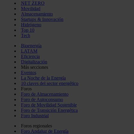
NET ZERO
Movilidad
Almacenamiento
Startups & Innovación
Hidrógeno
Top 10
Tech
Bioenergía
LATAM
Eficiencia
Digitalización
Más secciones
Eventos
La Noche de la Energía
10 claves del sector energético
Foros
Foro de Almacenamiento
Foro de Autoconsumo
Foro de Movilidad Sostenible
Foro de Transición Energética
Foro Industrial
Foros regionales
Foro Andaluz de Energía