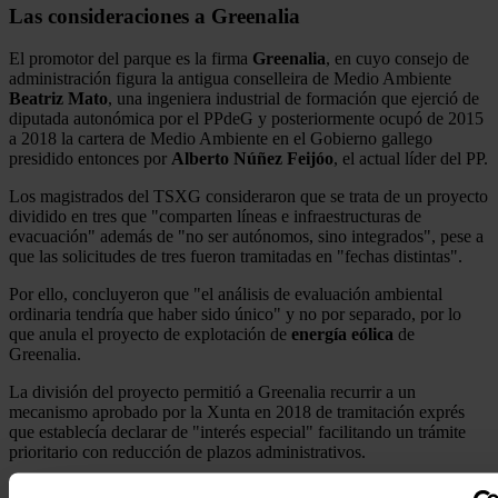
Las consideraciones a Greenalia
El promotor del parque es la firma
Greenalia
, en cuyo consejo de
administración figura la antigua conselleira de Medio Ambiente
Beatriz Mato
, una ingeniera industrial de formación que ejerció de
diputada autonómica por el PPdeG y posteriormente ocupó de 2015
a 2018 la cartera de Medio Ambiente en el Gobierno gallego
presidido entonces por
Alberto Núñez
Feijóo
, el actual líder del PP.
Los magistrados del TSXG consideraron que se trata de un proyecto
dividido en tres que "comparten líneas e infraestructuras de
evacuación" además de "no ser autónomos, sino integrados", pese a
que las solicitudes de tres fueron tramitadas en "fechas distintas".
Por ello, concluyeron que "el análisis de evaluación ambiental
ordinaria tendría que haber sido único" y no por separado, por lo
que anula el proyecto de explotación de
energía eólica
de
Greenalia.
La división del proyecto permitió a Greenalia recurrir a un
mecanismo aprobado por la Xunta en 2018 de tramitación exprés
que establecía declarar de "interés especial" facilitando un trámite
prioritario con reducción de plazos administrativos.
Noticias relacionadas