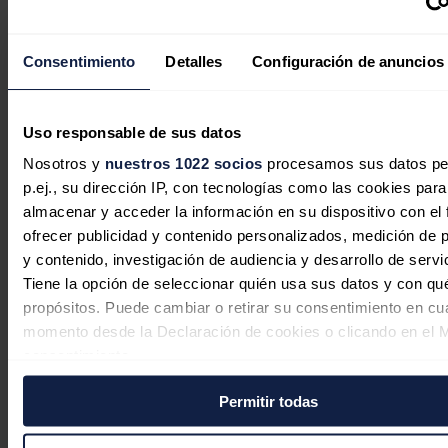
Consentimiento
Detalles
Configuración de anuncios
Uso responsable de sus datos
Nosotros y
nuestros 1022 socios
procesamos sus datos pe
p.ej., su dirección IP, con tecnologías como las cookies para
almacenar y acceder la información en su dispositivo con el 
ofrecer publicidad y contenido personalizados, medición de p
y contenido, investigación de audiencia y desarrollo de servi
Tiene la opción de seleccionar quién usa sus datos y con qu
Iberdrola planea duplicar la
propósitos. Puede cambiar o retirar su consentimiento en cu
capacidad de Whitelee, el mayor
momento desde la Declaración de cookies o clicando en el 
consentimiento.
parque eólico terrestre de Reino
Unido
Permitir todas
Si lo permite, también quisiéramos:
Redacción
31/07/2026
Recopilar información sobre su ubicación geográfica