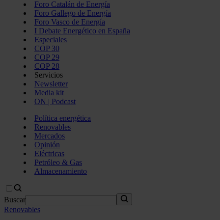
Foro Catalán de Energía
Foro Gallego de Energía
Foro Vasco de Energía
I Debate Energético en España
Especiales
COP 30
COP 29
COP 28
Servicios
Newsletter
Media kit
ON | Podcast
Política energética
Renovables
Mercados
Opinión
Eléctricas
Petróleo & Gas
Almacenamiento
Buscar
Renovables