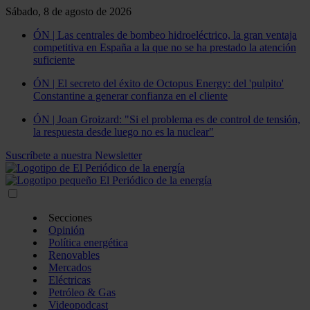
Sábado, 8 de agosto de 2026
ÓN | Las centrales de bombeo hidroeléctrico, la gran ventaja
competitiva en España a la que no se ha prestado la atención
suficiente
ÓN | El secreto del éxito de Octopus Energy: del 'pulpito'
Constantine a generar confianza en el cliente
ÓN | Joan Groizard: "Si el problema es de control de tensión,
la respuesta desde luego no es la nuclear"
Suscríbete a nuestra Newsletter
Secciones
Opinión
Política energética
Renovables
Mercados
Eléctricas
Petróleo & Gas
Videopodcast