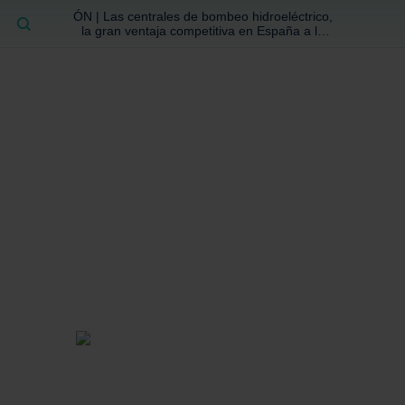
ÓN | Las centrales de bombeo hidroeléctrico,
BUSCAR
la gran ventaja competitiva en España a la
que no se ha prestado la atención suficiente