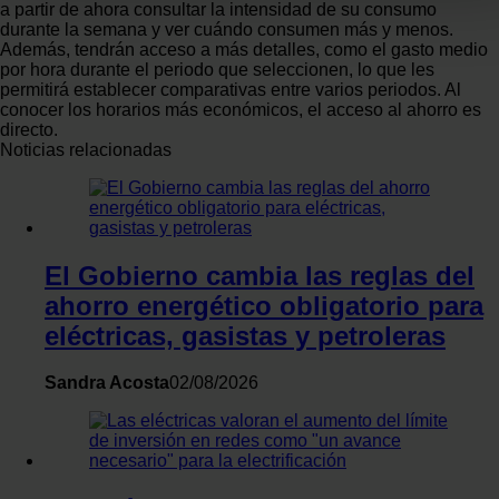
a partir de ahora consultar la intensidad de su consumo
Obtenga más información sobre cómo se procesan sus dato
durante la semana y ver cuándo consumen más y menos.
personales y establezca sus preferencias en la
sección de
Además, tendrán acceso a más detalles, como el gasto medio
datos
. Puede cambiar o retirar su consentimiento en cualqui
por hora durante el periodo que seleccionen, lo que les
permitirá establecer comparativas entre varios periodos. Al
momento en la Declaración de cookies.
conocer los horarios más económicos, el acceso al ahorro es
directo.
Las cookies de este sitio web se usan para personalizar el
Noticias relacionadas
contenido y los anuncios, ofrecer funciones de redes sociale
y analizar el tráfico. Además, compartimos información sobr
el uso que haga del sitio web con nuestros partners de redes
sociales, publicidad y análisis web, quienes pueden combina
El Gobierno cambia las reglas del
con otra información que les haya proporcionado o que haya
ahorro energético obligatorio para
recopilado a partir del uso que haya hecho de sus servicios.
eléctricas, gasistas y petroleras
Sandra Acosta
02/08/2026