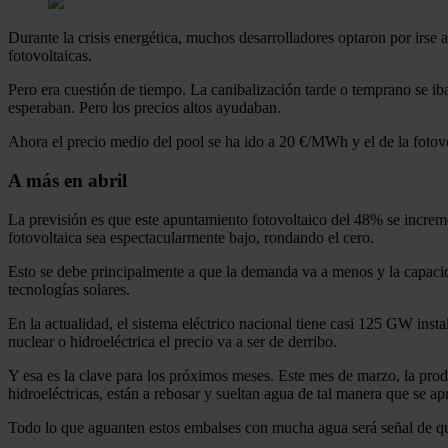
Durante la crisis energética, muchos desarrolladores optaron por irse
fotovoltaicas.
Pero era cuestión de tiempo. La canibalización tarde o temprano se i
esperaban. Pero los precios altos ayudaban.
Ahora el precio medio del pool se ha ido a 20 €/MWh y el de la foto
A más en abril
La previsión es que este apuntamiento fotovoltaico del 48% se increment
fotovoltaica sea espectacularmente bajo, rondando el cero.
Esto se debe principalmente a que la demanda va a menos y la capacida
tecnologías solares.
En la actualidad, el sistema eléctrico nacional tiene casi 125 GW ins
nuclear o hidroeléctrica el precio va a ser de derribo.
Y esa es la clave para los próximos meses. Este mes de marzo, la produ
hidroeléctricas, están a rebosar y sueltan agua de tal manera que se a
Todo lo que aguanten estos embalses con mucha agua será señal de que