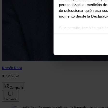
personalizados, medición de p
de seleccionar quién usa sus
momento desde la Declaració
Si lo permite, también quisi
Recopilar información
Identificar su disposi
Obtenga más información sob
datos
. Puede cambiar o reti
Las cookies de este sitio we
Ramón Roca
y analizar el tráfico. Ademá
redes sociales, publicidad y
01/04/2024
que hayan recopilado a parti
Compartir
Comentar