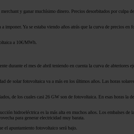
 a merchant y ganar muchísimo dinero. Precios desorbitados por culpa d
ba a imponer. Ya se estaba viendo años atrás que la curva de precios e
voltaica a 10€/MWh.
e durante el mes de abril teniendo en cuenta la curva de abteriores ejer
d de solar fotovoltaica va a más en los últimos años. Las horas solares
talados, de los cuales casi 26 GW son de fotovoltaica. En esas horas la 
cción hidroeléctrica es la más alta en muchos años. Los embalses de la 
provecha para generar electricidad muy barata.
 el apuntamiento fotovoltaico será bajo.