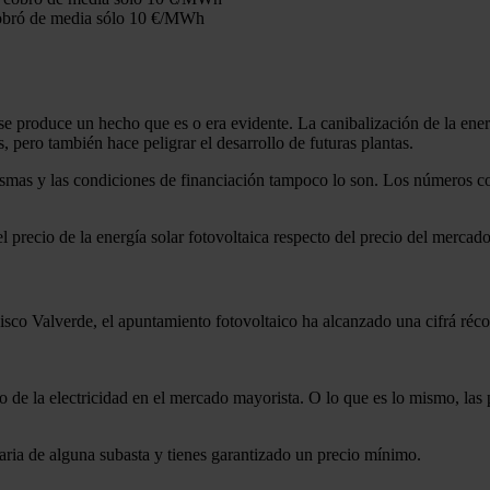
 cobró de media sólo 10 €/MWh
se produce un hecho que es o era evidente. La canibalización de la ene
 pero también hace peligrar el desarrollo de futuras plantas.
 mismas y las condiciones de financiación tampoco lo son. Los números c
l precio de la energía solar fotovoltaica respecto del precio del mercad
cisco Valverde, el apuntamiento fotovoltaico ha alcanzado una cifrá ré
io de la electricidad en el mercado mayorista. O lo que es lo mismo, la
taria de alguna subasta y tienes garantizado un precio mínimo.