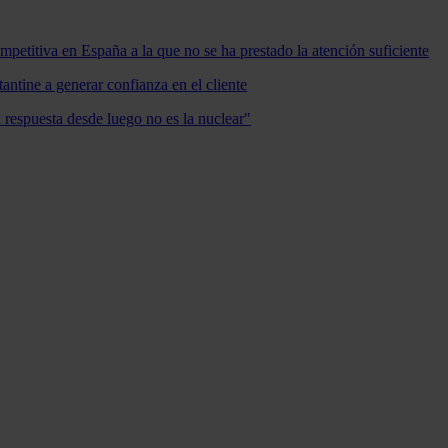
mpetitiva en España a la que no se ha prestado la atención suficiente
antine a generar confianza en el cliente
a respuesta desde luego no es la nuclear"