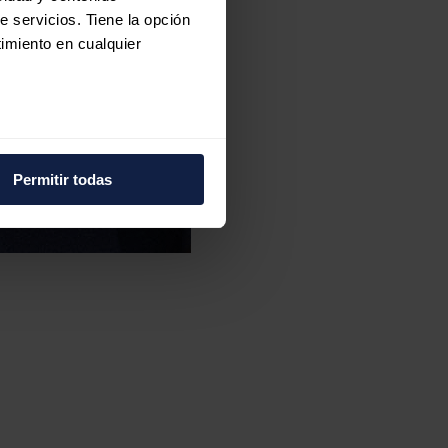
e servicios. Tiene la opción
imiento en cualquier
e varios metros
icas (huellas digitales)
Permitir todas
eferencias en la
sección de
e cookies.
 funciones de redes sociales
con nuestros partners de
ue les haya proporcionado o