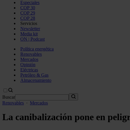
Especiales
COP 30
COP 29
COP 28
Servicios
Newsletter
Media kit
ON | Podcast
Política energética
Renovables
Mercados
Opinión
Eléctricas
Petróleo & Gas
Almacenamiento
Buscar
Renovables
·
Mercados
La canibalización pone en pelig