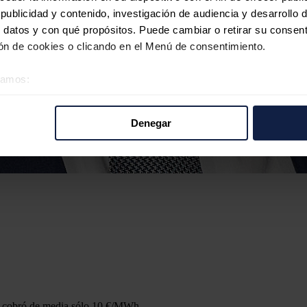
ublicidad y contenido, investigación de audiencia y desarrollo d
 datos y con qué propósitos. Puede cambiar o retirar su consent
n de cookies o clicando en el Menú de consentimiento.
éramos:
 sobre su ubicación geográfica que puede tener una precisión d
tivo analizándolo activamente para buscar características específ
Denegar
re cómo se procesan sus datos personales y establezca sus pr
rar su consentimiento en cualquier momento en la Declaración d
b se usan para personalizar el contenido y los anuncios, ofrecer
s, compartimos información sobre el uso que haga del sitio web 
 análisis web, quienes pueden combinarla con otra información q
r del uso que haya hecho de sus servicios.