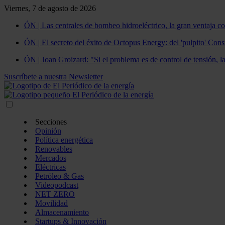
Viernes, 7 de agosto de 2026
ÓN | Las centrales de bombeo hidroeléctrico, la gran ventaja co
ÓN | El secreto del éxito de Octopus Energy: del 'pulpito' Const
ÓN | Joan Groizard: "Si el problema es de control de tensión, l
Suscríbete a nuestra Newsletter
Secciones
Opinión
Política energética
Renovables
Mercados
Eléctricas
Petróleo & Gas
Videopodcast
NET ZERO
Movilidad
Almacenamiento
Startups & Innovación