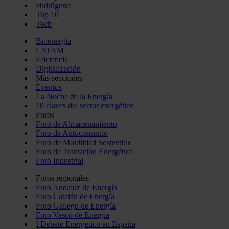
Hidrógeno
Top 10
Tech
Bioenergía
LATAM
Eficiencia
Digitalización
Más secciones
Eventos
La Noche de la Energía
10 claves del sector energético
Foros
Foro de Almacenamiento
Foro de Autoconsumo
Foro de Movilidad Sostenible
Foro de Transición Energética
Foro Industrial
Foros regionales
Foro Andaluz de Energía
Foro Catalán de Energía
Foro Gallego de Energía
Foro Vasco de Energía
I Debate Energético en España