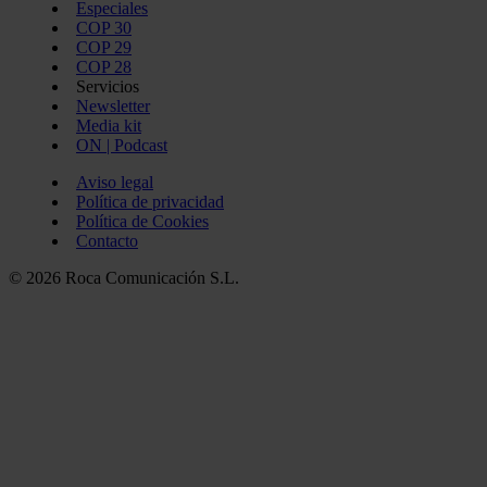
Especiales
COP 30
COP 29
COP 28
Servicios
Newsletter
Media kit
ON | Podcast
Aviso legal
Política de privacidad
Política de Cookies
Contacto
© 2026 Roca Comunicación S.L.