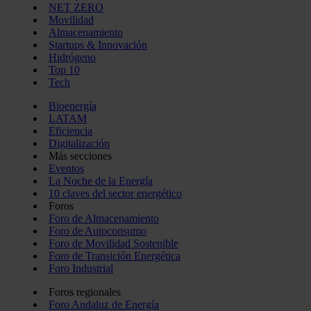
NET ZERO
Movilidad
Almacenamiento
Startups & Innovación
Hidrógeno
Top 10
Tech
Bioenergía
LATAM
Eficiencia
Digitalización
Más secciones
Eventos
La Noche de la Energía
10 claves del sector energético
Foros
Foro de Almacenamiento
Foro de Autoconsumo
Foro de Movilidad Sostenible
Foro de Transición Energética
Foro Industrial
Foros regionales
Foro Andaluz de Energía