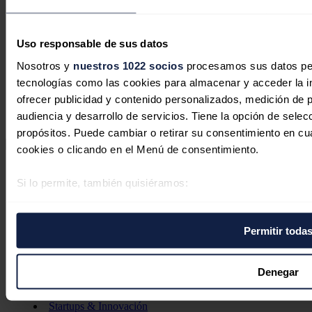
Síguenos en redes sociales
Uso responsable de sus datos
Nosotros y
nuestros 1022 socios
procesamos sus datos pers
tecnologías como las cookies para almacenar y acceder la in
ofrecer publicidad y contenido personalizados, medición de p
audiencia y desarrollo de servicios. Tiene la opción de sele
propósitos. Puede cambiar o retirar su consentimiento en c
cookies o clicando en el Menú de consentimiento.
Secciones
Opinión
Si lo permite, también quisiéramos:
Política energética
Recopilar información sobre su ubicación geográfica 
Renovables
metros
Mercados
Permitir toda
Eléctricas
Identificar su dispositivo analizándolo activamente pa
Petróleo & Gas
digitales)
Videopodcast
NET ZERO
Obtenga más información sobre cómo se procesan sus datos
Denegar
Movilidad
la
sección de datos
. Puede cambiar o retirar su consentimi
Almacenamiento
de cookies.
Startups & Innovación