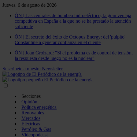
Jueves, 6 de agosto de 2026
ÓN | Las centrales de bombeo hidroeléctrico, la gran ventaja
competitiva en España a la que no se ha prestado la atención
suficiente
ÓN | El secreto del éxito de Octopus Energy: del 'pulpito'
Constantine a generar confianza en el cliente
ÓN | Joan Groizard: "Si el problema es de control de tensión,
la respuesta desde luego no es la nuclear"
Suscríbete a nuestra Newsletter
Secciones
Opinión
Política energética
Renovables
Mercados
Eléctricas
Petróleo & Gas
Videopodcast