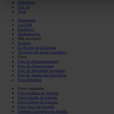
Hidrógeno
Top 10
Las cookies de este sitio web se usan para personalizar el c
Tech
redes sociales y analizar el tráfico. Además, compartimos in
Bioenergía
con nuestros partners de redes sociales, publicidad y análi
LATAM
información que les haya proporcionado o que hayan recopil
Eficiencia
servicios.
Digitalización
Más secciones
Eventos
La Noche de la Energía
10 claves del sector energético
Foros
Foro de Almacenamiento
Foro de Autoconsumo
Foro de Movilidad Sostenible
Foro de Transición Energética
Foro Industrial
Foros regionales
Foro Andaluz de Energía
Foro Catalán de Energía
Foro Gallego de Energía
Foro Vasco de Energía
I Debate Energético en España