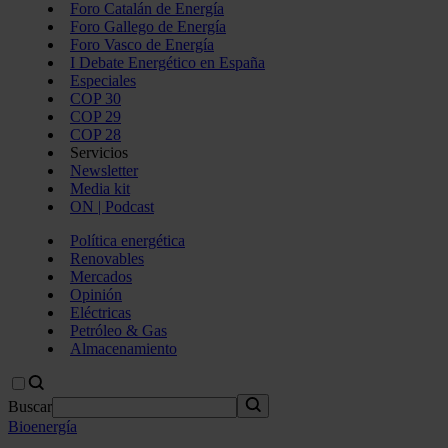
Foro Catalán de Energía
Foro Gallego de Energía
Foro Vasco de Energía
I Debate Energético en España
Especiales
COP 30
COP 29
COP 28
Servicios
Newsletter
Media kit
ON | Podcast
Política energética
Renovables
Mercados
Opinión
Eléctricas
Petróleo & Gas
Almacenamiento
Buscar
Bioenergía