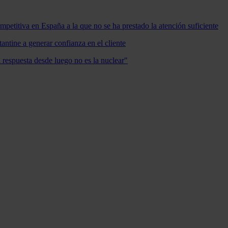
mpetitiva en España a la que no se ha prestado la atención suficiente
antine a generar confianza en el cliente
a respuesta desde luego no es la nuclear"