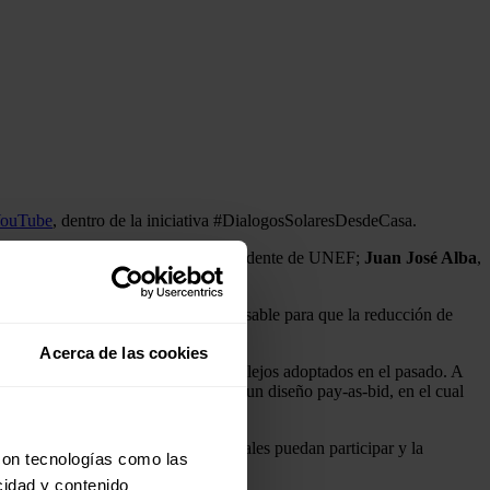
ouTube
, dentro de la iniciativa #DialogosSolaresDesdeCasa.
participado
Raúl Morales
, vicepresidente de UNEF;
Juan José Alba
,
etencia. Esto, a su vez, es indispensable para que la reducción de
Acerca de las cookies
les, huyendo de los mecanismos complejos adoptados en el pasado. A
camente neutras y que cuenten con un diseño pay-as-bid, en el cual
tizar que solamente los proyectos reales puedan participar y la
con tecnologías como las
cidad y contenido