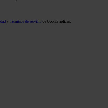
idad
y
Términos de servicio
de Google aplican.