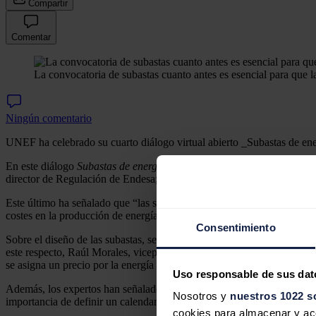
Compartir
Comentar
La convocatoria de subastas cuanto antes es esencial para que l
Ningún comentario
UNEF ha celebrado su cuarto diálogo virtual abierto _Subastas de ener
En este diálogo
Subastas de energías renovables ¿sí o no?
, moderado
director de Regulación de Endesa; y
Jorge Morales
, director de Pró
Este último ha señalado que “las subastas renovables son indispensabl
costes en la producción de energía se traslade eficientemente a los co
Consentimiento
Sobre el diseño de las subastas, se ha recordado la importancia de q
este respecto, Raúl Morales, vicepresidente de UNEF ha destacado que
se asigna un precio por la energía generada”.
Uso responsable de sus dat
Además, los expertos han señalado la necesidad de introducir requisito
Nosotros y
nuestros 1022 s
importancia de definir un calendario de subastas periódico con dos conv
cookies para almacenar y acce