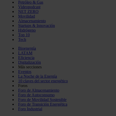
Petróleo & Gas
Videopodcast
NET ZERO
Movilidad
Almacenamiento
Startups & Innovación
Hidrógeno
Top 10
Tech
Bioenergía
LATAM
Eficiencia
Digitalización
Más secciones
Eventos
La Noche de la Energía
10 claves del sector energético
Foros
Foro de Almacenamiento
Foro de Autoconsumo
Foro de Movilidad Sostenible
Foro de Transición Energética
Foro Industrial