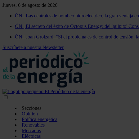
Jueves, 6 de agosto de 2026
ÓN | Las centrales de bombeo hidroeléctrico, la gran ventaja co
ÓN | El secreto del éxito de Octopus Energy: del 'pulpito' Const
ÓN | Joan Groizard: "Si el problema es de control de tensión, l
Suscríbete a nuestra Newsletter
Secciones
Opinión
Política energética
Renovables
Mercados
Eléctricas