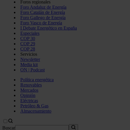
Foros regionales
Foro Andaluz de Energía
Foro Catalán de Energía
Foro Gallego de Energía
Foro Vasco de Energía
I Debate Energético en España
Especiales
COP 30
COP 29
COP 28
Servicios
Newsletter
Media kit
ON | Podcast
Política energética
Renovables
Mercados
Opinión
Eléctricas
Petróleo & Gas
Almacenamiento
Buscar