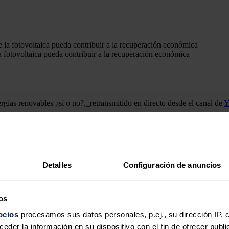
a fotovoltaica pueda contribuir a la recuperación económica
gías renovables ¿sí o no?,_retransmitido en directo desde el canal de
Y
 por Miguel Angel Noceda, corresponsal de Economía de El País, han 
xima Energía.
es para un desarrollo ordenado del sector que garantice una mayor comp
nsumidores finales”.
Detalles
Configuración de anuncios
ue éste asegure el máximo grado de ejecución de los proyectos renovab
 “es importante que las subastas de energías renovables sean tecnológi
os
s de precalificación técnicos, económicos y legales estrictos para garan
ocios
procesamos sus datos personales, p.ej., su dirección IP, 
ocatorias al año, para dar previsibilidad a los actores del sector.
der la información en su dispositivo con el fin de ofrecer publi