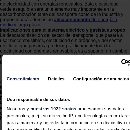
de electricidad con energías renovables. Esta electricidad
verde asequible será un elemento muy importante en la
descarbonización tanto del transporte como de la industria y
proporcionará además un
almacenamiento
de energía a
medio y largo plazo
.
Implicaciones para el sistema eléctrico y gasista europeo
La descarbonización del sector del transporte, que pasará a
usar biocombustibles, electricidad e hidrógeno, y del sector
eléctrico, que pasará a producir prácticamente toda la
electricidad con energías renovables, va a suponer un cambio
radical en la estructura y la concepción del sistema eléctrico y
gasista en Europa.
Consentimiento
Detalles
Configuración de anuncios
Actualmente, el sistema energético europeo es claramente
importador. Simplificando, se importa carbón y gas para la
industria y la generación de electricidad y se importa petróleo
para el transporte. Con la descarbonización del transporte y de
Uso responsable de sus datos
la generación de electricidad, y la electrificación masiva de
industria y hogares, Europa podría dejar de importar
Nosotros y
nuestros 1022 socios
procesamos sus datos
combustibles fósiles y pasar a ser exportador de electricidad e
personales, p.ej., su dirección IP, con tecnologías como las
hidrógeno verde.
para almacenar y acceder la información en su dispositivo co
de ofrecer publicidad y contenido personalizados, medición 