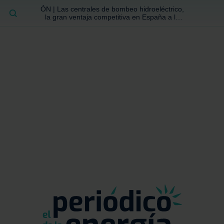
ÓN | Las centrales de bombeo hidroeléctrico,
BUSCAR
la gran ventaja competitiva en España a la
que no se ha prestado la atención suficiente