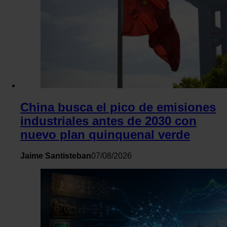
tráfico. Además, compartimos información sobre el uso que 
sitio web con nuestros partners de redes sociales, publicida
análisis web, quienes pueden combinarla con otra informaci
les haya proporcionado o que hayan recopilado a partir del 
haya hecho de sus servicios.
China busca el pico de emisiones
industriales antes de 2030 con
nuevo plan quinquenal verde
Jaime Santisteban
07/08/2026