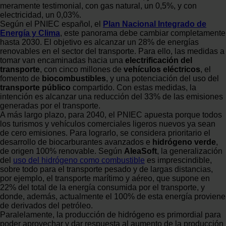
meramente testimonial, con gas natural, un 0,5%, y con
electricidad, un 0,03%.
Según el PNIEC español, el
Plan Nacional Integrado de
Energía y Clima
, este panorama debe cambiar completamente
hasta 2030. El objetivo es alcanzar un 28% de energías
renovables en el sector del transporte. Para ello, las medidas a
tomar van encaminadas hacia una
electrificación del
transporte
, con cinco millones de
vehículos eléctricos
, el
fomento de
biocombustibles
, y una potenciación del uso del
transporte público
compartido. Con estas medidas, la
intención es alcanzar una reducción del 33% de las emisiones
generadas por el transporte.
A más largo plazo, para 2040, el PNIEC apuesta porque todos
los turismos y vehículos comerciales ligeros nuevos ya sean
de cero emisiones. Para lograrlo, se considera prioritario el
desarrollo de biocarburantes avanzados e
hidrógeno verde
,
de origen 100% renovable. Según
AleaSoft
, la generalización
del
uso del hidrógeno como combustible
es imprescindible,
sobre todo para el transporte pesado y de largas distancias,
por ejemplo, el transporte marítimo y aéreo, que supone en
22% del total de la energía consumida por el transporte, y
donde, además, actualmente el 100% de esta energía proviene
de derivados del petróleo.
Paralelamente, la producción de hidrógeno es primordial para
poder aprovechar y dar respuesta al aumento de la producción