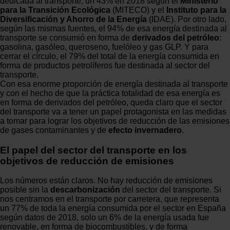
dedicada al transporte, un 43% en 2018 según el
Ministerio
para la Transición Ecológica
(MITECO) y el
Instituto para la
Diversificación y Ahorro de la Energía
(IDAE). Por otro lado,
según las mismas fuentes, el 94% de esa energía destinada al
transporte se consumió en forma de
derivados del petróleo
:
gasolina, gasóleo, queroseno, fuelóleo y gas GLP. Y para
cerrar el círculo, el 79% del total de la energía consumida en
forma de productos petrolíferos fue destinada al sector del
transporte.
Con esa enorme proporción de energía destinada al transporte
y con el hecho de que la práctica totalidad de esa energía es
en forma de derivados del petróleo, queda claro que el sector
del transporte va a tener un papel protagonista en las medidas
a tomar para lograr los objetivos de reducción de las emisiones
de gases contaminantes y de
efecto invernadero
.
El papel del sector del transporte en los
objetivos de reducción de emisiones
Los números están claros. No hay reducción de emisiones
posible sin la
descarbonización
del sector del transporte. Si
nos centramos en el transporte por carretera, que representa
un 77% de toda la energía consumida por el sector en España
según datos de 2018, solo un 6% de la energía usada fue
renovable, en forma de biocombustibles, y de forma