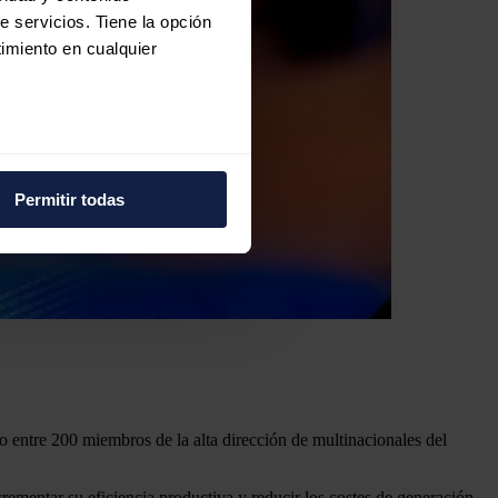
e servicios. Tiene la opción
imiento en cualquier
e varios metros
icas (huellas digitales)
Permitir todas
eferencias en la
sección de
e cookies.
 funciones de redes sociales
con nuestros partners de
ue les haya proporcionado o
do entre 200 miembros de la alta dirección de multinacionales del
ncrementar su eficiencia productiva y reducir los costes de generación.