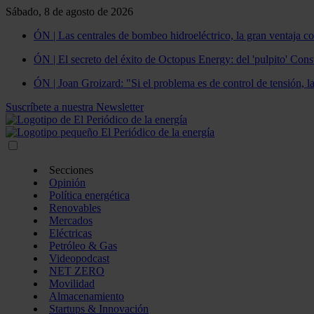
Sábado, 8 de agosto de 2026
ÓN | Las centrales de bombeo hidroeléctrico, la gran ventaja co
ÓN | El secreto del éxito de Octopus Energy: del 'pulpito' Const
ÓN | Joan Groizard: "Si el problema es de control de tensión, l
Suscríbete a nuestra Newsletter
Secciones
Opinión
Política energética
Renovables
Mercados
Eléctricas
Petróleo & Gas
Videopodcast
NET ZERO
Movilidad
Almacenamiento
Startups & Innovación