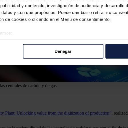
ublicidad y contenido, investigación de audiencia y desarrollo d
 datos y con qué propósitos. Puede cambiar o retirar su consent
n de cookies o clicando en el Menú de consentimiento.
éramos:
 sobre su ubicación geográfica que puede tener una precisión d
tivo analizándolo activamente para buscar características específ
Denegar
re cómo se procesan sus datos personales y establezca sus pr
rar su consentimiento en cualquier momento en la Declaración d
b se usan para personalizar el contenido y los anuncios, ofrecer
s, compartimos información sobre el uso que haga del sitio web 
las centrales de carbón y de gas
 análisis web, quienes pueden combinarla con otra información q
r del uso que haya hecho de sus servicios.
ity Plant: Unlocking value from the digitization of production”
, realiza
ones en la mejora digital de las centrales de carbón o gas con el fin de i