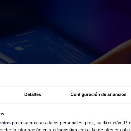
Detalles
Configuración de anuncios
os
ocios
procesamos sus datos personales, p.ej., su dirección IP, 
der la información en su dispositivo con el fin de ofrecer publi