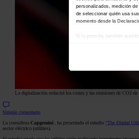
personalizados, medición de p
de seleccionar quién usa sus
momento desde la Declaració
Si lo permite, también quisi
Recopilar información
Identificar su disposi
Obtenga más información sob
datos
. Puede cambiar o reti
Las cookies de este sitio we
y analizar el tráfico. Ademá
La digitalización reducirá los costes y las emisiones de CO2 de 
redes sociales, publicidad y
que hayan recopilado a parti
Ningún comentario
La consultora
Capgemini
, ha presentado el estudio
“The Digital Util
sector eléctrico (utilities).
El estudio revela que las utilities están realizando importantes inversi