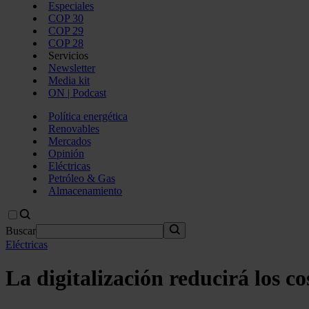
Especiales
COP 30
COP 29
COP 28
Servicios
Newsletter
Media kit
ON | Podcast
Política energética
Renovables
Mercados
Opinión
Eléctricas
Petróleo & Gas
Almacenamiento
Buscar
Eléctricas
La digitalización reducirá los co