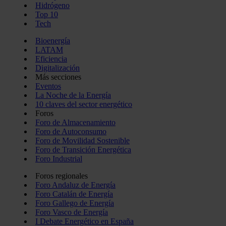
Hidrógeno
Top 10
Tech
Bioenergía
LATAM
Eficiencia
Digitalización
Más secciones
Eventos
La Noche de la Energía
10 claves del sector energético
Foros
Foro de Almacenamiento
Foro de Autoconsumo
Foro de Movilidad Sostenible
Foro de Transición Energética
Foro Industrial
Foros regionales
Foro Andaluz de Energía
Foro Catalán de Energía
Foro Gallego de Energía
Foro Vasco de Energía
I Debate Energético en España