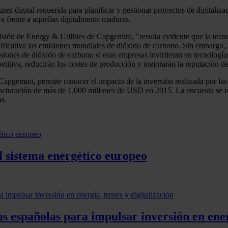
rez digital requerida para planificar y gestionar proyectos de digitaliza
 frente a aquellas digitalmente maduras.
sión de Energy & Utilities de Capgemini, "resulta evidente que la tecnol
ficativa las emisiones mundiales de dióxido de carbono. Sin embargo, e
misiones de dióxido de carbono si esas empresas invirtieran en tecnologí
etitiva, reducirán los costes de producción y mejorarán la reputación d
apgemini, permite conocer el impacto de la inversión realizada por las ut
facturación de más de 1.000 millones de USD en 2015. La encuesta se r
os.
el sistema energético europeo
 españolas para impulsar inversión en energ