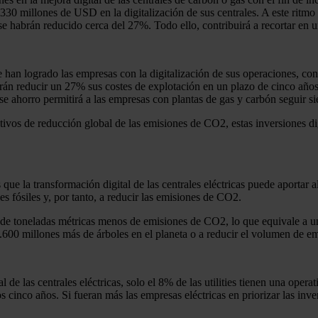
330 millones de USD en la digitalización de sus centrales. A este ritmo
es se habrán reducido cerca del 27%. Todo ello, contribuirá a recortar 
ue han logrado las empresas con la digitalización de sus operaciones, co
odrán reducir un 27% sus costes de explotación en un plazo de cinco añ
se ahorro permitirá a las empresas con plantas de gas y carbón seguir s
ivos de reducción global de las emisiones de CO2, estas inversiones digi
.
ue la transformación digital de las centrales eléctricas puede aportar al
s fósiles y, por tanto, a reducir las emisiones de CO2.
 de toneladas métricas menos de emisiones de CO2, lo que equivale a u
.600 millones más de árboles en el planeta o a reducir el volumen de e
 de las centrales eléctricas, solo el 8% de las utilities tienen una oper
os cinco años. Si fueran más las empresas eléctricas en priorizar las inv