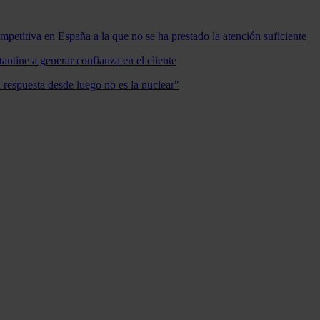
mpetitiva en España a la que no se ha prestado la atención suficiente
antine a generar confianza en el cliente
a respuesta desde luego no es la nuclear"