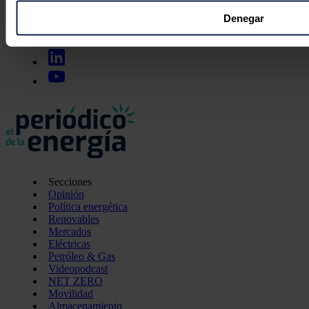
Obtenga más información sobre cómo se procesan sus datos
Denegar
preferencias en la
sección de datos
. Puede cambiar o retira
momento en la Declaración de cookies.
Las cookies de este sitio web se usan para personalizar el c
funciones de redes sociales y analizar el tráfico. Además, 
uso que haga del sitio web con nuestros partners de redes so
quienes pueden combinarla con otra información que les ha
recopilado a partir del uso que haya hecho de sus servicios.
Secciones
Opinión
Política energética
Renovables
Mercados
Eléctricas
Petróleo & Gas
Videopodcast
NET ZERO
Movilidad
Almacenamiento