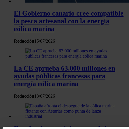
El Gobierno canario cree compatible
la pesca artesanal con la energía
eólica marina
Redacción
15/07/2026
La CE aprueba 63.000 millones en
ayudas públicas francesas para
energía eólica marina
Redacción
13/07/2026
España afronta el despegue de la