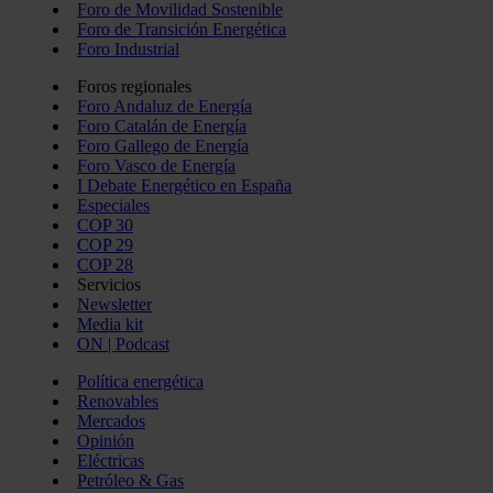
Foro de Movilidad Sostenible
Foro de Transición Energética
Foro Industrial
Foros regionales
Foro Andaluz de Energía
Foro Catalán de Energía
Foro Gallego de Energía
Foro Vasco de Energía
I Debate Energético en España
Especiales
COP 30
COP 29
COP 28
Servicios
Newsletter
Media kit
ON | Podcast
Política energética
Renovables
Mercados
Opinión
Eléctricas
Petróleo & Gas