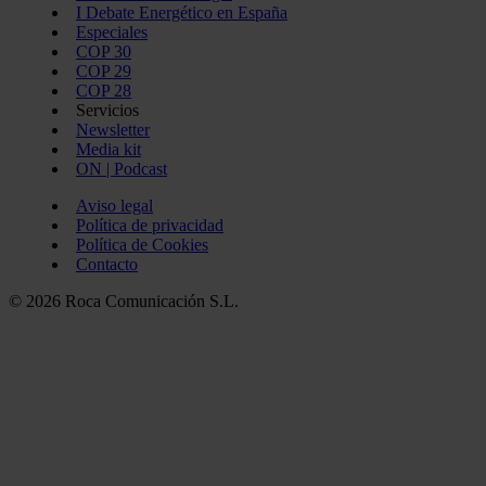
I Debate Energético en España
Especiales
COP 30
COP 29
COP 28
Servicios
Newsletter
Media kit
ON | Podcast
Aviso legal
Política de privacidad
Política de Cookies
Contacto
© 2026 Roca Comunicación S.L.