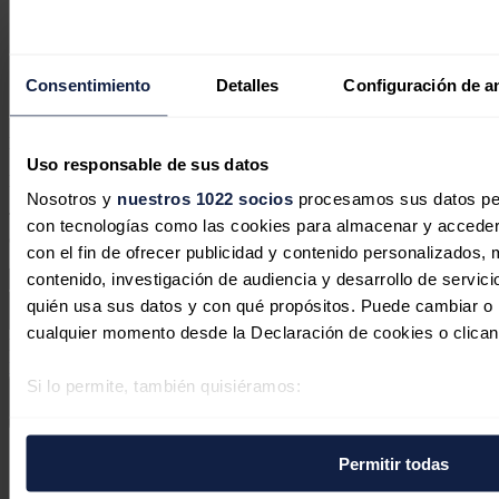
eólica marina flotante con Asturias
como punta de lanza industrial
Consentimiento
Detalles
Configuración de a
Jaime Santisteban
10/07/2026
No hay comentarios
Uso responsable de sus datos
Deja tu comentario
Nosotros y
nuestros 1022 socios
procesamos sus datos pers
Tu dirección de correo electrónico no será publicada. Todos los
con tecnologías como las cookies para almacenar y acceder 
campos son obligatorios
con el fin de ofrecer publicidad y contenido personalizados, 
contenido, investigación de audiencia y desarrollo de servici
quién usa sus datos y con qué propósitos. Puede cambiar o r
cualquier momento desde la Declaración de cookies o clican
Este sitio web está protegido por reCAPTCHA y la
Política de
privacidad
y
Términos de servicio
de Google aplican.
Si lo permite, también quisiéramos:
Recopilar información sobre su ubicación geográfica 
Enviar comentario
varios metros
Síguenos en redes sociales
Permitir todas
Identificar su dispositivo analizándolo activamente p
específicas (huellas digitales)