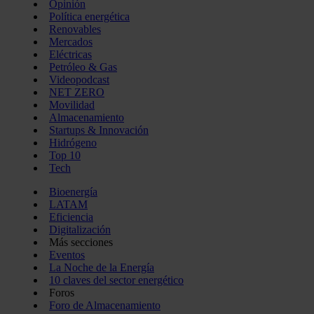
Opinión
Política energética
Renovables
Mercados
Eléctricas
Petróleo & Gas
Videopodcast
NET ZERO
Movilidad
Almacenamiento
Startups & Innovación
Hidrógeno
Top 10
Tech
Bioenergía
LATAM
Eficiencia
Digitalización
Más secciones
Eventos
La Noche de la Energía
10 claves del sector energético
Foros
Foro de Almacenamiento