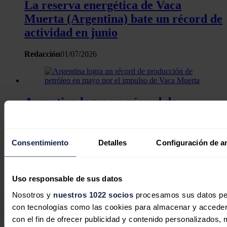
La reserva energética de Vaca
Muerta (Argentina) bate un récord de
actividad en junio
Redacción
01/07/2026
Argentina logra un récord de
producción de petróleo en mayo por
el impulso de Vaca Muerta
Consentimiento
Detalles
Configuración de a
Redacción
30/06/2026
No hay comentarios
Uso responsable de sus datos
Deja tu comentario
Nosotros y
nuestros 1022 socios
procesamos sus datos pers
Tu dirección de correo electrónico no será publicada. Todos los
con tecnologías como las cookies para almacenar y acceder 
campos son obligatorios
con el fin de ofrecer publicidad y contenido personalizados, 