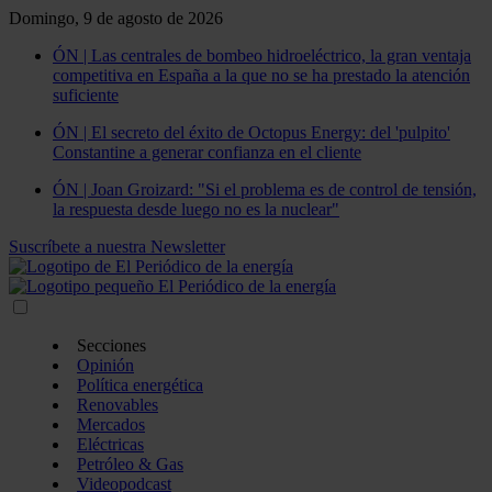
Domingo, 9 de agosto de 2026
ÓN | Las centrales de bombeo hidroeléctrico, la gran ventaja
competitiva en España a la que no se ha prestado la atención
suficiente
ÓN | El secreto del éxito de Octopus Energy: del 'pulpito'
Constantine a generar confianza en el cliente
ÓN | Joan Groizard: "Si el problema es de control de tensión,
la respuesta desde luego no es la nuclear"
Suscríbete a nuestra Newsletter
Secciones
Opinión
Política energética
Renovables
Mercados
Eléctricas
Petróleo & Gas
Videopodcast