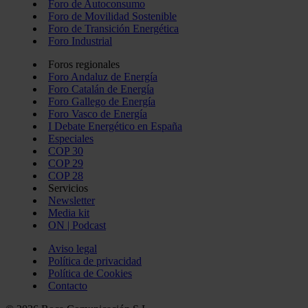
Foro de Autoconsumo
Foro de Movilidad Sostenible
Foro de Transición Energética
Foro Industrial
Foros regionales
Foro Andaluz de Energía
Foro Catalán de Energía
Foro Gallego de Energía
Foro Vasco de Energía
I Debate Energético en España
Especiales
COP 30
COP 29
COP 28
Servicios
Newsletter
Media kit
ON | Podcast
Aviso legal
Política de privacidad
Política de Cookies
Contacto