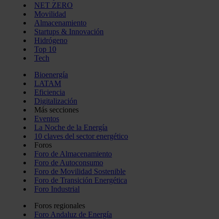
NET ZERO
Movilidad
Almacenamiento
Startups & Innovación
Hidrógeno
Top 10
Tech
Bioenergía
LATAM
Eficiencia
Digitalización
Más secciones
Eventos
La Noche de la Energía
10 claves del sector energético
Foros
Foro de Almacenamiento
Foro de Autoconsumo
Foro de Movilidad Sostenible
Foro de Transición Energética
Foro Industrial
Foros regionales
Foro Andaluz de Energía