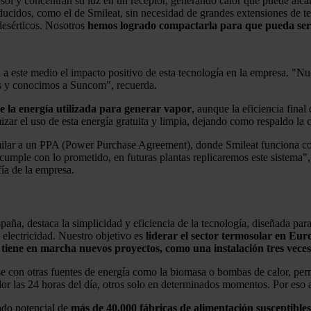
 sol y concentran su luz en un receptor, generando calor que puede alcan
ducidos, como el de Smileat, sin necesidad de grandes extensiones de t
 desérticos. Nosotros
hemos logrado compactarla para que pueda ser
 este medio el impacto positivo de esta tecnología en la empresa. "Nu
es y conocimos a Suncom", recuerda.
e la energía utilizada para generar vapor
, aunque la eficiencia fina
r el uso de esta energía gratuita y limpia, dejando como respaldo la ca
imilar a un PPA (Power Purchase Agreement), donde Smileat funciona 
 cumple con lo prometido, en futuras plantas replicaremos este sistem
fía de la empresa.
ña, destaca la simplicidad y eficiencia de la tecnología, diseñada para
electricidad. Nuestro objetivo es
liderar el sector termosolar en Eur
iene en marcha nuevos proyectos, como una instalación tres veces
se con otras fuentes de energía como la biomasa o bombas de calor, perm
calor las 24 horas del día, otros solo en determinados momentos. Por eso
ado potencial de
más de 40.000 fábricas de alimentación susceptibles