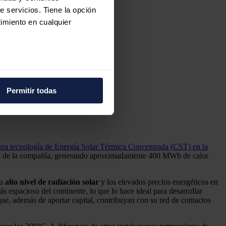
e servicios. Tiene la opción
imiento en cualquier
e varios metros
icas (huellas digitales)
Permitir todas
eferencias en la
sección de
e cookies.
 funciones de redes sociales
ra tecnología de Energía Solar Térmica Concentrada (CST) en la
con nuestros partners de
asoil de la compañía, generando aproximadamente 400 MWh de calor
ue les haya proporcionado o
su
alto nivel de radiación solar
y los elevados precios energéticos en
 espacioso del continente, lo que lo hace ideal para desarrollar
ue, además de aportar capital, contribuyan con su red de contactos