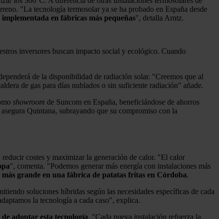
zar los 300°C. A diferencia de otras instalaciones termosolares de
erreno. "La tecnología termosolar ya se ha probado en España desde
 implementada en fábricas más pequeñas
", detalla Arntz.
estros inversores buscan impacto social y ecológico. Cuando
l dependerá de la disponibilidad de radiación solar. "Creemos que al
ldera de gas para días nublados o sin suficiente radiación" añade.
como
showroom
de Suncom en España, beneficiándose de ahorros
a", asegura Quintana, subrayando que su compromiso con la
 reducir costes y maximizar la generación de calor. "El calor
opa
", comenta. "Podemos generar más energía con instalaciones más
 más grande en una fábrica de patatas fritas en Córdoba
.
itiendo soluciones híbridas según las necesidades específicas de cada
 adaptamos la tecnología a cada caso", explica.
 de adoptar esta tecnología
. "Cada nueva instalación refuerza la