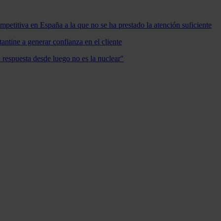
mpetitiva en España a la que no se ha prestado la atención suficiente
antine a generar confianza en el cliente
a respuesta desde luego no es la nuclear"