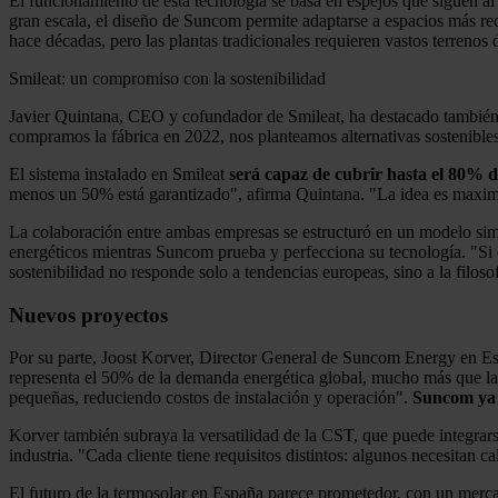
El funcionamiento de esta tecnología se basa en espejos que siguen al
gran escala, el diseño de Suncom permite adaptarse a espacios más re
hace décadas, pero las plantas tradicionales requieren vastos terrenos
Smileat: un compromiso con la sostenibilidad
Javier Quintana, CEO y cofundador de Smileat, ha destacado también a
compramos la fábrica en 2022, nos planteamos alternativas sostenibl
El sistema instalado en Smileat
será capaz de cubrir hasta el 80% d
menos un 50% está garantizado", afirma Quintana. "La idea es maximiza
La colaboración entre ambas empresas se estructuró en un modelo s
energéticos mientras Suncom prueba y perfecciona su tecnología. "Si
sostenibilidad no responde solo a tendencias europeas, sino a la filoso
Nuevos proyectos
Por su parte, Joost Korver, Director General de Suncom Energy en Espa
representa el 50% de la demanda energética global, mucho más que la 
pequeñas, reduciendo costos de instalación y operación".
Suncom ya t
Korver también subraya la versatilidad de la CST, que puede integrar
industria. "Cada cliente tiene requisitos distintos: algunos necesitan 
El futuro de la termosolar en España parece prometedor, con un merc