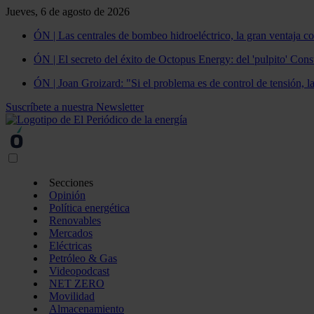
Jueves, 6 de agosto de 2026
ÓN | Las centrales de bombeo hidroeléctrico, la gran ventaja co
ÓN | El secreto del éxito de Octopus Energy: del 'pulpito' Const
ÓN | Joan Groizard: "Si el problema es de control de tensión, l
Suscríbete a nuestra Newsletter
Secciones
Opinión
Política energética
Renovables
Mercados
Eléctricas
Petróleo & Gas
Videopodcast
NET ZERO
Movilidad
Almacenamiento