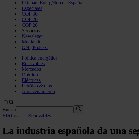
I Debate Energético en España
Especiales
COP 30
COP 29
COP 28
Servicios
Newsletter
Media kit
ON | Podcast
Política energética
Renovables
Mercados
Opinión
Eléctricas
Petróleo & Gas
Almacenamiento
Buscar
Eléctricas
·
Renovables
La industria española da una se