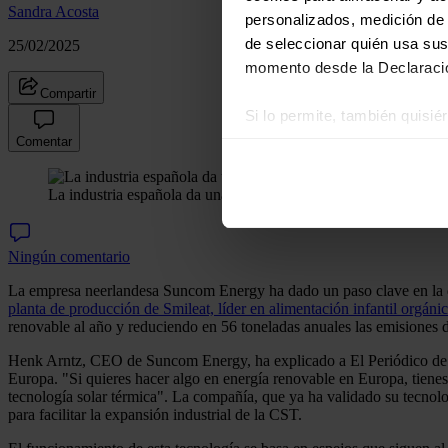
Sandra Acosta
personalizados, medición de p
de seleccionar quién usa sus
25/02/2025
momento desde la Declaració
Compartir
Si lo permite, también quisi
Comentar
Recopilar información
Identificar su disposi
La industria española da una segunda vida a la termosolar en E
Obtenga más información sob
datos
. Puede cambiar o reti
Ningún comentario
Las cookies de este sitio we
La empresa neerlandesa Suncom Energy ha dado un paso clave en la de
y analizar el tráfico. Ademá
planta de producción de Smileat, líder en alimentación infantil orgáni
redes sociales, publicidad y
renovable al año y reduciendo en 56 toneladas anuales las emisiones
que hayan recopilado a parti
Henk Arntz, CEO de Suncom Energy, ha explicado a El Periódico de 
Europa. "Si quieres hacer algo en energía renovable en Europa, tienes
tecnología solar térmica". La compañía, que ya ha validado su tecnol
para facilitar la expansión industrial de la CST.