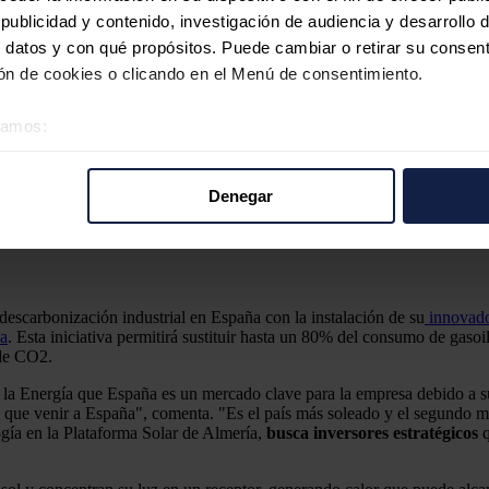
ublicidad y contenido, investigación de audiencia y desarrollo d
 datos y con qué propósitos. Puede cambiar o retirar su consent
n de cookies o clicando en el Menú de consentimiento.
éramos:
 sobre su ubicación geográfica que puede tener una precisión d
tivo analizándolo activamente para buscar características específ
Denegar
spaña
re cómo se procesan sus datos personales y establezca sus pr
rar su consentimiento en cualquier momento en la Declaración d
b se usan para personalizar el contenido y los anuncios, ofrecer
scarbonización industrial en España con la instalación de su
innovado
s, compartimos información sobre el uso que haga del sitio web 
ca
. Esta iniciativa permitirá sustituir hasta un 80% del consumo de g
 análisis web, quienes pueden combinarla con otra información q
 de CO2.
r del uso que haya hecho de sus servicios.
la Energía que España es un mercado clave para la empresa debido a 
 que venir a España", comenta. "Es el país más soleado y el segundo más
ogía en la Plataforma Solar de Almería,
busca inversores estratégicos
q