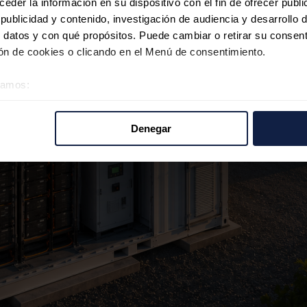
der la información en su dispositivo con el fin de ofrecer publi
ublicidad y contenido, investigación de audiencia y desarrollo d
 datos y con qué propósitos. Puede cambiar o retirar su consent
n de cookies o clicando en el Menú de consentimiento.
éramos:
 sobre su ubicación geográfica que puede tener una precisión d
tivo analizándolo activamente para buscar características específ
Denegar
re cómo se procesan sus datos personales y establezca sus pr
rar su consentimiento en cualquier momento en la Declaración d
b se usan para personalizar el contenido y los anuncios, ofrecer
s, compartimos información sobre el uso que haga del sitio web 
 análisis web, quienes pueden combinarla con otra información q
r del uso que haya hecho de sus servicios.