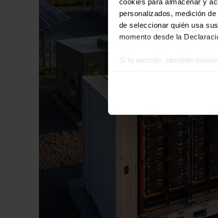
cookies para almacenar y acce
personalizados, medición de p
de seleccionar quién usa sus
momento desde la Declaració
Si lo permite, también quisi
Recopilar información
Identificar su disposi
Obtenga más información sob
datos
. Puede cambiar o reti
Las cookies de este sitio we
y analizar el tráfico. Ademá
redes sociales, publicidad y
que hayan recopilado a parti