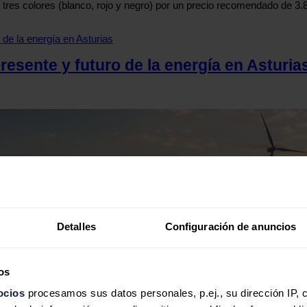
tres colores (blanco, rojo y negro) por un precio recomendado de 3.
resente y futuro de la energía en Asturia
Detalles
Configuración de anuncios
os
ocios
procesamos sus datos personales, p.ej., su dirección IP, 