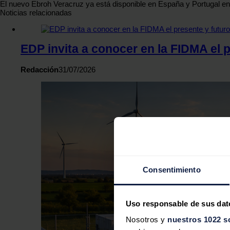
El nuevo Ebroh Veracruz ya está disponible en España y Portugal en 
Noticias relacionadas
EDP invita a conocer en la FIDMA el p
Redacción
31/07/2026
Consentimiento
Uso responsable de sus dat
Nosotros y
nuestros 1022 s