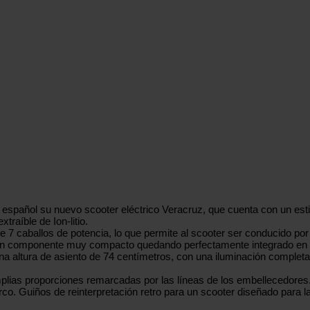
pañol su nuevo scooter eléctrico Veracruz, que cuenta con un estilo
raíble de Ion-litio.
de 7 caballos de potencia, lo que permite al scooter ser conducido p
de un componente muy compacto quedando perfectamente integrado en 
una altura de asiento de 74 centímetros, con una iluminación comple
 proporciones remarcadas por las líneas de los embellecedores. La i
arco. Guiños de reinterpretación retro para un scooter diseñado para 