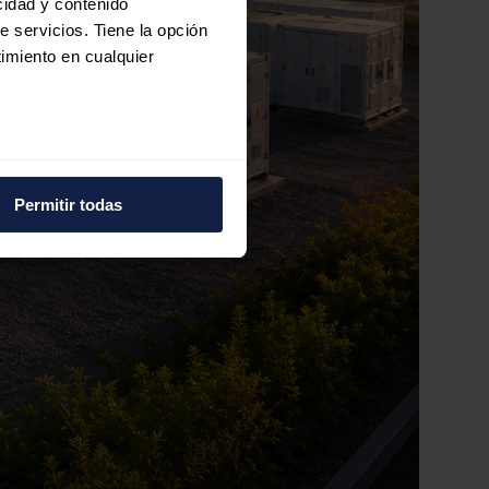
cidad y contenido
e servicios. Tiene la opción
imiento en cualquier
e varios metros
icas (huellas digitales)
Permitir todas
eferencias en la
sección de
e cookies.
 funciones de redes sociales
con nuestros partners de
ue les haya proporcionado o