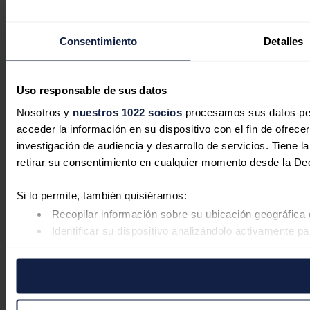
Consentimiento
Detalles
Uso responsable de sus datos
Nosotros y
nuestros 1022 socios
procesamos sus datos pers
acceder la información en su dispositivo con el fin de ofrece
investigación de audiencia y desarrollo de servicios. Tiene 
retirar su consentimiento en cualquier momento desde la De
Si lo permite, también quisiéramos:
Recopilar información sobre su ubicación geográfica 
Identificar su dispositivo analizándolo activamente pa
Obtenga más información sobre cómo se procesan sus datos
retirar su consentimiento en cualquier momento en la Declar
Las cookies de este sitio web se usan para personalizar el co