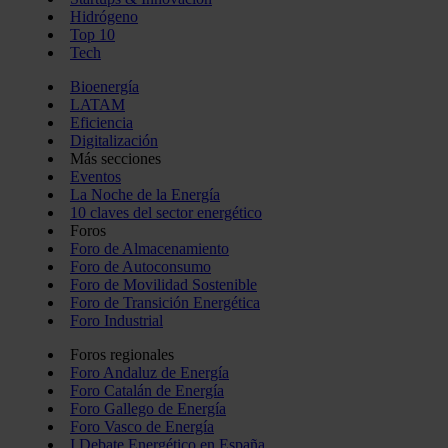
Hidrógeno
Top 10
Tech
Bioenergía
LATAM
Eficiencia
Digitalización
Más secciones
Eventos
La Noche de la Energía
10 claves del sector energético
Foros
Foro de Almacenamiento
Foro de Autoconsumo
Foro de Movilidad Sostenible
Foro de Transición Energética
Foro Industrial
Foros regionales
Foro Andaluz de Energía
Foro Catalán de Energía
Foro Gallego de Energía
Foro Vasco de Energía
I Debate Energético en España