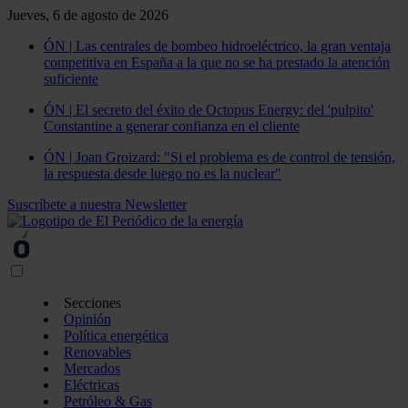
Jueves, 6 de agosto de 2026
ÓN | Las centrales de bombeo hidroeléctrico, la gran ventaja
competitiva en España a la que no se ha prestado la atención
suficiente
ÓN | El secreto del éxito de Octopus Energy: del 'pulpito'
Constantine a generar confianza en el cliente
ÓN | Joan Groizard: "Si el problema es de control de tensión,
la respuesta desde luego no es la nuclear"
Suscríbete a nuestra Newsletter
Secciones
Opinión
Política energética
Renovables
Mercados
Eléctricas
Petróleo & Gas