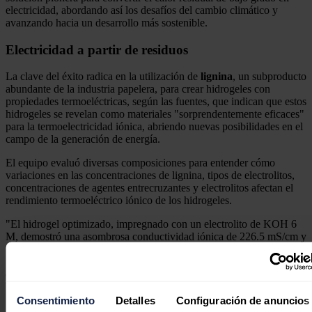
electricidad, abordando así los desafíos del cambio climático y
avanzando hacia un desarrollo más sostenible.
Electricidad a partir de residuos
La clave del éxito radica en la utilización de
lignina
, un subproducto
abundante de la industria papelera, para crear hidrogeles con
propiedades termoeléctricas, según las fuentes, que indican que estos
hidrogeles se revelan como materiales "sorprendentemente eficaces"
para la termoelectricidad iónica, abriendo nuevas posibilidades en el
campo de la generación de energía.
El equipo evaluó diversas composiciones para entender cómo
variaciones en las concentraciones de lignina, tipos de electrolitos,
concentraciones de agentes entrecruzantes y electrolitos afectan el
rendimiento termoeléctrico iónico de los hidrogeles.
"El hidrogel optimizado, impregnado con un electrolito de KOH 6
M, demostró una asombrosa conductividad iónica de 226.5 mS/cm y
un coeficiente Seebeck superior de 13 mV/K, lo que culmina en un
factor de potencia excepcional de 3831 µW/m·K2, generando una
destacada figura de mérito iónica (ZTi) de 3.75", explican desde la
UV.
Consentimiento
Detalles
Configuración de anuncios