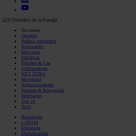
Secciones
Opinión
Política energética
Renovables
Mercados
Eléctricas
Petróleo & Gas
Videopodcast
NET ZERO
Movilidad
Almacenamiento
Startups & Innovación
Hidrógeno
Top 10
Tech
Bioenergía
LATAM
Eficiencia
Digitalización