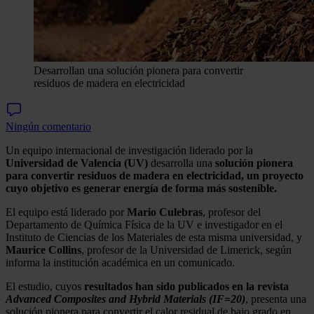
Desarrollan una solución pionera para convertir
residuos de madera en electricidad
Ningún comentario
Un equipo internacional de investigación liderado por la
Universidad de Valencia (UV)
desarrolla una
solución pionera
para convertir residuos de madera en electricidad, un proyecto
cuyo objetivo es generar energía de forma más sostenible.
El equipo está liderado por
Mario Culebras
, profesor del
Departamento de Química Física de la UV e investigador en el
Instituto de Ciencias de los Materiales de esta misma universidad, y
Maurice
Collins
, profesor de la Universidad de Limerick, según
informa la institución académica en un comunicado.
El estudio, cuyos
resultados han sido publicados en la revista
Advanced Composites and Hybrid Materials (IF=20)
, presenta una
solución pionera para convertir el calor residual de bajo grado en