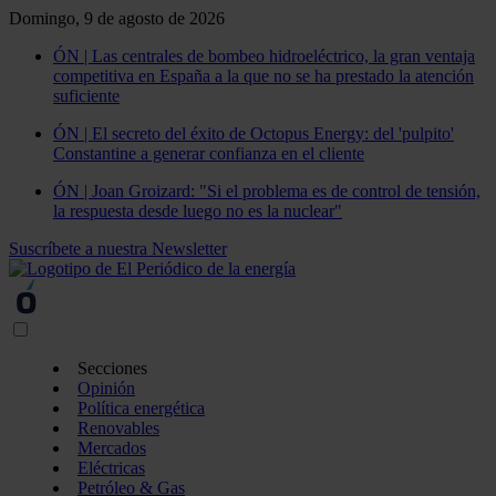
Domingo, 9 de agosto de 2026
ÓN | Las centrales de bombeo hidroeléctrico, la gran ventaja
competitiva en España a la que no se ha prestado la atención
suficiente
ÓN | El secreto del éxito de Octopus Energy: del 'pulpito'
Constantine a generar confianza en el cliente
ÓN | Joan Groizard: "Si el problema es de control de tensión,
la respuesta desde luego no es la nuclear"
Suscríbete a nuestra Newsletter
Secciones
Opinión
Política energética
Renovables
Mercados
Eléctricas
Petróleo & Gas