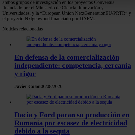
buscar características específicas (huellas digitales)
ambos grupos de investigación en los proyectos Conversus
financiado por el Ministerio de Ciencia, Innovación y
Obtenga más información sobre cómo se procesan sus dato
Universidades, y la “European Union NextGenerationEU/PRTR” y
personales y establezca sus preferencias en la
sección de
el proyecto Nxtgenwood financiado por DAFM.
datos
. Puede cambiar o retirar su consentimiento en cualqui
Noticias relacionadas
momento en la Declaración de cookies.
Las cookies de este sitio web se usan para personalizar el
contenido y los anuncios, ofrecer funciones de redes sociale
En defensa de la comercialización
analizar el tráfico. Además, compartimos información sobre 
independiente: competencia, cercanía
uso que haga del sitio web con nuestros partners de redes
y rigor
sociales, publicidad y análisis web, quienes pueden combina
con otra información que les haya proporcionado o que haya
Javier Colón
06/08/2026
recopilado a partir del uso que haya hecho de sus servicios.
Dacia y Ford paran su producción en
Rumanía por escasez de electricidad
debido a la sequía