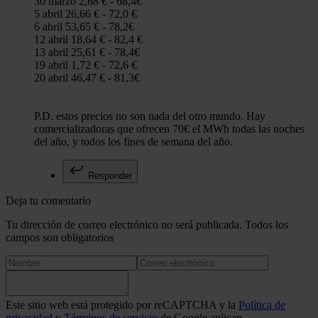
30 marzo 2,68 € - 68,4€
5 abril 26,66 € - 72,0 €
6 abril 53,65 € - 78,2€
12 abril 18,64 € - 82,4 €
13 abril 25,61 € - 78,4€
19 abril 1,72 € - 72,6 €
20 abril 46,47 € - 81,3€
P.D. estos precios no son nada del otro mundo. Hay
comercializadoras que ofrecen 70€ el MWh todas las noches
del año, y todos los fines de semana del año.
Responder
Deja tu comentario
Tu dirección de correo electrónico no será publicada. Todos los
campos son obligatorios
Este sitio web está protegido por reCAPTCHA y la
Política de
privacidad
y
Términos de servicio
de Google aplican.