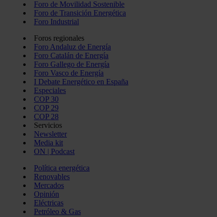
Foro de Movilidad Sostenible
Foro de Transición Energética
Foro Industrial
Foros regionales
Foro Andaluz de Energía
Foro Catalán de Energía
Foro Gallego de Energía
Foro Vasco de Energía
I Debate Energético en España
Especiales
COP 30
COP 29
COP 28
Servicios
Newsletter
Media kit
ON | Podcast
Política energética
Renovables
Mercados
Opinión
Eléctricas
Petróleo & Gas