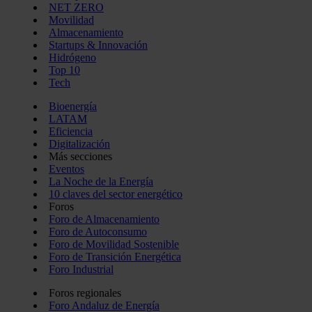
NET ZERO
Movilidad
Almacenamiento
Startups & Innovación
Hidrógeno
Top 10
Tech
Bioenergía
LATAM
Eficiencia
Digitalización
Más secciones
Eventos
La Noche de la Energía
10 claves del sector energético
Foros
Foro de Almacenamiento
Foro de Autoconsumo
Foro de Movilidad Sostenible
Foro de Transición Energética
Foro Industrial
Foros regionales
Foro Andaluz de Energía