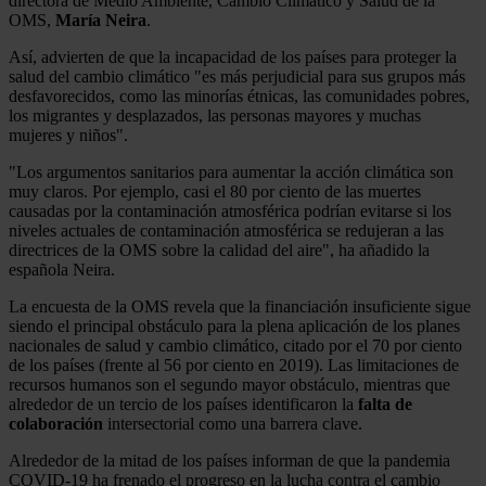
directora de Medio Ambiente, Cambio Climático y Salud de la
OMS,
María Neira
.
Así, advierten de que la incapacidad de los países para proteger la
salud del cambio climático "es más perjudicial para sus grupos más
desfavorecidos, como las minorías étnicas, las comunidades pobres,
los migrantes y desplazados, las personas mayores y muchas
mujeres y niños".
"Los argumentos sanitarios para aumentar la acción climática son
muy claros. Por ejemplo, casi el 80 por ciento de las muertes
causadas por la contaminación atmosférica podrían evitarse si los
niveles actuales de contaminación atmosférica se redujeran a las
directrices de la OMS sobre la calidad del aire", ha añadido la
española Neira.
La encuesta de la OMS revela que la financiación insuficiente sigue
siendo el principal obstáculo para la plena aplicación de los planes
nacionales de salud y cambio climático, citado por el 70 por ciento
de los países (frente al 56 por ciento en 2019). Las limitaciones de
recursos humanos son el segundo mayor obstáculo, mientras que
alrededor de un tercio de los países identificaron la
falta de
colaboración
intersectorial como una barrera clave.
Alrededor de la mitad de los países informan de que la pandemia
COVID-19 ha frenado el progreso en la lucha contra el cambio