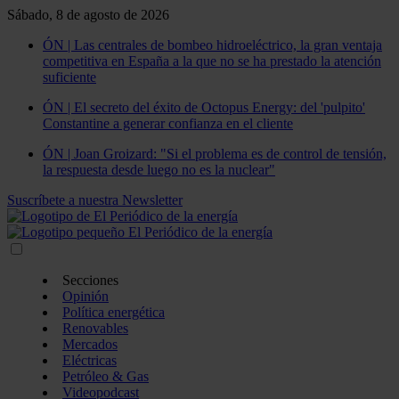
Sábado, 8 de agosto de 2026
ÓN | Las centrales de bombeo hidroeléctrico, la gran ventaja
competitiva en España a la que no se ha prestado la atención
suficiente
ÓN | El secreto del éxito de Octopus Energy: del 'pulpito'
Constantine a generar confianza en el cliente
ÓN | Joan Groizard: "Si el problema es de control de tensión,
la respuesta desde luego no es la nuclear"
Suscríbete a nuestra Newsletter
Secciones
Opinión
Política energética
Renovables
Mercados
Eléctricas
Petróleo & Gas
Videopodcast