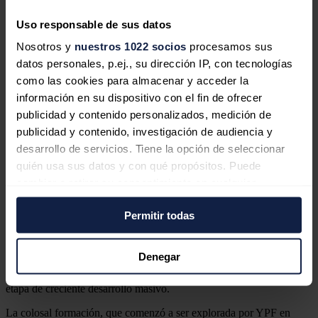
Uso responsable de sus datos
Nosotros y
nuestros 1022 socios
procesamos sus
Vista Energy adquiere el 50% de
datos personales, p.ej., su dirección IP, con tecnologías
Petronas en un yacimiento de
como las cookies para almacenar y acceder la
petróleo en Vaca Muerta por 1.320
información en su dispositivo con el fin de ofrecer
millones
publicidad y contenido personalizados, medición de
publicidad y contenido, investigación de audiencia y
desarrollo de servicios. Tiene la opción de seleccionar
quién usa sus datos y con qué propósitos. Puede
Shell y Chevron se suman como socios
cambiar o retirar su consentimiento en cualquier
a un oleoducto en Vaca Muerta
momento desde la Declaración de cookies o clicando en
Permitir todas
el Menú de consentimiento.
(Argentina)
Vaca Muerta, con epicentro en la provincia argentina de Neuquén
Si lo permite, también quisiéramos:
Denegar
(suroeste), es la segunda mayor reserva mundial de gas no
Recopilar información sobre su ubicación
convencional y la cuarta de petróleo de este tipo y se encuentra en
geográfica que puede tener una precisión de varios
etapa de creciente desarrollo masivo.
metros
La colosal formación, que comenzó a ser explorada por YPF en