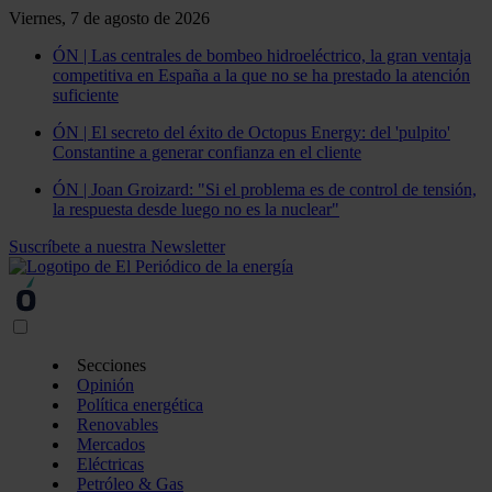
Viernes, 7 de agosto de 2026
ÓN | Las centrales de bombeo hidroeléctrico, la gran ventaja
competitiva en España a la que no se ha prestado la atención
suficiente
ÓN | El secreto del éxito de Octopus Energy: del 'pulpito'
Constantine a generar confianza en el cliente
ÓN | Joan Groizard: "Si el problema es de control de tensión,
la respuesta desde luego no es la nuclear"
Suscríbete a nuestra Newsletter
Secciones
Opinión
Política energética
Renovables
Mercados
Eléctricas
Petróleo & Gas