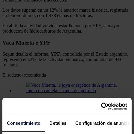
Los datos superan en un 12% la anterior marca histórica, registrada
en febrero último, con 1.978 etapas de fracturas.
En abril, la actividad volvió a estar liderada por YPF, la mayor
productora de hidrocarburos de Argentina.
Vaca Muerta e YPF
Según detalla el informe,
YPF
, controlada por el Estado argentino,
representó el 42% de la actividad en marzo, con un total de 931
fracturas.
El redactor recomienda
Vaca Muerta, la joya energética de
Argentina, mira con cautela la caída
del petróleo
Consentimiento
Detalles
Configuración de anuncios