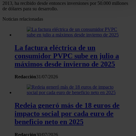
Identificar su dispositivo analizándolo activamente
2013, ha recibido desde entonces inversiones por 50.000 millones
de dólares para su desarrollo.
para buscar características específicas (huellas
digitales)
Noticias relacionadas
Obtenga más información sobre cómo se procesan sus
datos personales y establezca sus preferencias en la
sección de datos
. Puede cambiar o retirar su
La factura eléctrica de un
consentimiento en cualquier momento en la Declaración
de cookies.
consumidor PVPC sube en julio a
máximos desde invierno de 2025
Las cookies de este sitio web se usan para personalizar
el contenido y los anuncios, ofrecer funciones de redes
Redacción
31/07/2026
sociales y analizar el tráfico. Además, compartimos
información sobre el uso que haga del sitio web con
nuestros partners de redes sociales, publicidad y análisis
Redeia generó más de 18 euros de
web, quienes pueden combinarla con otra información
que les haya proporcionado o que hayan recopilado a
impacto social por cada euro de
partir del uso que haya hecho de sus servicios.
beneficio neto en 2025
Redacción
30/07/2026