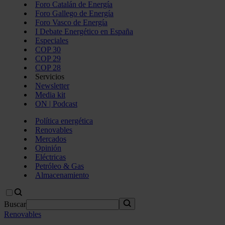
Foro Catalán de Energía
Foro Gallego de Energía
Foro Vasco de Energía
I Debate Energético en España
Especiales
COP 30
COP 29
COP 28
Servicios
Newsletter
Media kit
ON | Podcast
Política energética
Renovables
Mercados
Opinión
Eléctricas
Petróleo & Gas
Almacenamiento
Buscar
Renovables