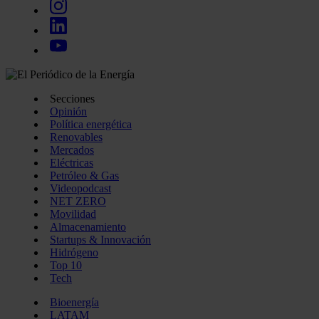
Secciones
Opinión
Política energética
Renovables
Mercados
Eléctricas
Petróleo & Gas
Videopodcast
NET ZERO
Movilidad
Almacenamiento
Startups & Innovación
Hidrógeno
Top 10
Tech
Bioenergía
LATAM