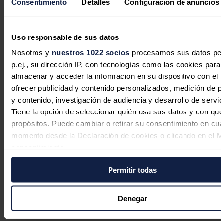
Consentimiento
Detalles
Configuración de anuncios
Redacción
08/07/2026
Uso responsable de sus datos
Nosotros y
nuestros 1022 socios
procesamos sus datos pe
p.ej., su dirección IP, con tecnologías como las cookies para
almacenar y acceder la información en su dispositivo con el 
ofrecer publicidad y contenido personalizados, medición de p
y contenido, investigación de audiencia y desarrollo de servi
Tiene la opción de seleccionar quién usa sus datos y con qu
propósitos. Puede cambiar o retirar su consentimiento en cu
momento desde la Declaración de cookies o clicando en el 
consentimiento.
Permitir todas
Sánchez asegura que apoya a la
Si lo permite, también quisiéramos:
presidenta de SEPI tras su
Recopilar información sobre su ubicación geográfica
puede tener una precisión de varios metros
imputación: "Por supuesto, claro que
Denegar
Identificar su dispositivo analizándolo activamente p
sí"
características específicas (huellas digitales)