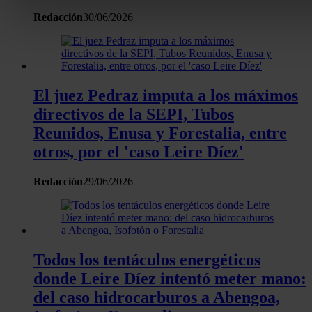
Redacción
30/06/2026
Obtenga más información sobre cómo se procesan sus dato
personales y establezca sus preferencias en la
sección de 
Puede cambiar o retirar su consentimiento en cualquier mo
la Declaración de cookies.
El juez Pedraz imputa a los máximos
Las cookies de este sitio web se usan para personalizar el c
directivos de la SEPI, Tubos
y los anuncios, ofrecer funciones de redes sociales y analiza
Reunidos, Enusa y Forestalia, entre
tráfico. Además, compartimos información sobre el uso que 
otros, por el 'caso Leire Díez'
sitio web con nuestros partners de redes sociales, publicida
análisis web, quienes pueden combinarla con otra informació
Redacción
29/06/2026
haya proporcionado o que hayan recopilado a partir del uso 
hecho de sus servicios.
Todos los tentáculos energéticos
donde Leire Díez intentó meter mano:
del caso hidrocarburos a Abengoa,