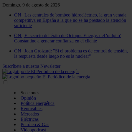
Domingo, 9 de agosto de 2026
ÓN | Las centrales de bombeo hidroeléctrico, la gran ventaja
competitiva en España a la que no se ha prestado la atención
suficiente
ÓN | El secreto del éxito de Octopus Energy: del 'pulpito'
Constantine a generar confianza en el cliente
ÓN | Joan Groizard: "Si el problema es de control de tensión,
la respuesta desde luego no es la nuclear"
Suscríbete a nuestra Newsletter
Secciones
Opinión
Política energética
Renovables
Mercados
Eléctricas
Petróleo & Gas
Videopodcast