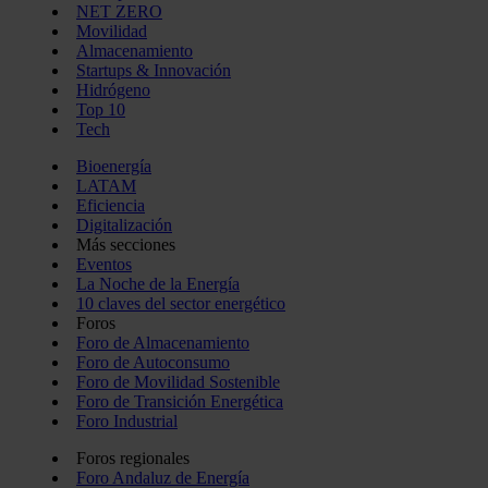
NET ZERO
Movilidad
Almacenamiento
Startups & Innovación
Hidrógeno
Top 10
Tech
Bioenergía
LATAM
Eficiencia
Digitalización
Más secciones
Eventos
La Noche de la Energía
10 claves del sector energético
Foros
Foro de Almacenamiento
Foro de Autoconsumo
Foro de Movilidad Sostenible
Foro de Transición Energética
Foro Industrial
Foros regionales
Foro Andaluz de Energía