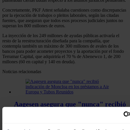
planteaban ciertas dudas respecto a los asuntos jurídicos pendientes.
Concretamente, PKF Attest señalaba cuestiones como discrepancias
por la ejecución de trabajos o pleitos laborales, según las citadas
fuentes, que aseguran que todos esos procesos judiciales juntos no
superan los 800 millones de euros.
La inyección de los 249 millones de ayudas públicas activaría el
resto de la reestructuración diseñada para la compañía, que
contempla también un máximo de 300 millones de avales de los
bancos para poder acometer proyectos y la aportación por el fondo
Terramar Capital, que adquiriría el 70 % de Abenewco 1, de 200
millones (60 en capital y 140 en deuda).
Noticias relacionadas
Aagesen asegura que "nunca" recibió
indicación de Moncloa en los
préstamos a Air Europa y Tubos
Reunidos