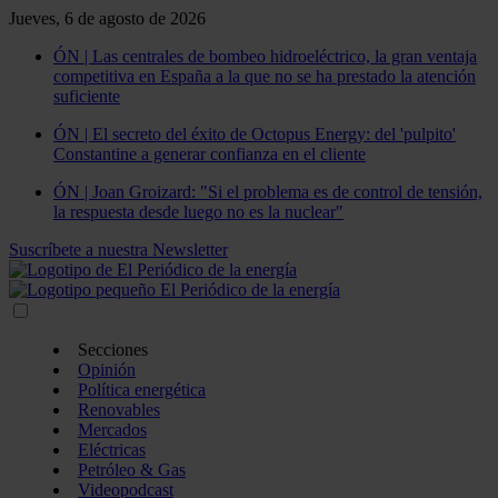
Jueves, 6 de agosto de 2026
ÓN | Las centrales de bombeo hidroeléctrico, la gran ventaja
competitiva en España a la que no se ha prestado la atención
suficiente
ÓN | El secreto del éxito de Octopus Energy: del 'pulpito'
Constantine a generar confianza en el cliente
ÓN | Joan Groizard: "Si el problema es de control de tensión,
la respuesta desde luego no es la nuclear"
Suscríbete a nuestra Newsletter
Secciones
Opinión
Política energética
Renovables
Mercados
Eléctricas
Petróleo & Gas
Videopodcast