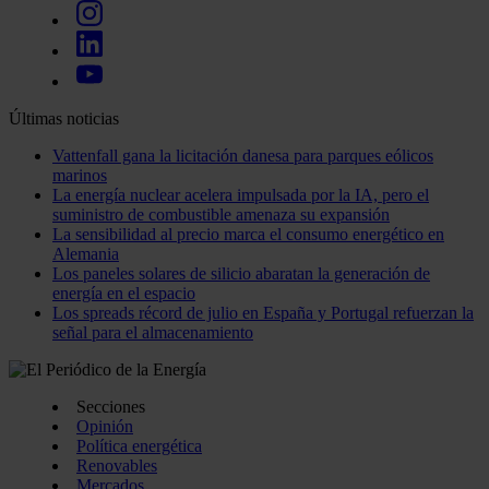
Últimas noticias
Vattenfall gana la licitación danesa para parques eólicos
marinos
La energía nuclear acelera impulsada por la IA, pero el
suministro de combustible amenaza su expansión
La sensibilidad al precio marca el consumo energético en
Alemania
Los paneles solares de silicio abaratan la generación de
energía en el espacio
Los spreads récord de julio en España y Portugal refuerzan la
señal para el almacenamiento
Secciones
Opinión
Política energética
Renovables
Mercados