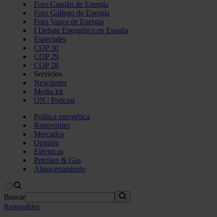
Foro Catalán de Energía
Foro Gallego de Energía
Foro Vasco de Energía
I Debate Energético en España
Especiales
COP 30
COP 29
COP 28
Servicios
Newsletter
Media kit
ON | Podcast
Política energética
Renovables
Mercados
Opinión
Eléctricas
Petróleo & Gas
Almacenamiento
Buscar
Renovables