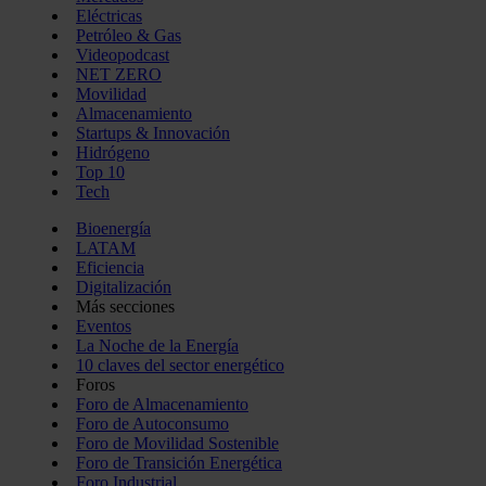
Eléctricas
Petróleo & Gas
Videopodcast
NET ZERO
Movilidad
Almacenamiento
Startups & Innovación
Hidrógeno
Top 10
Tech
Bioenergía
LATAM
Eficiencia
Digitalización
Más secciones
Eventos
La Noche de la Energía
10 claves del sector energético
Foros
Foro de Almacenamiento
Foro de Autoconsumo
Foro de Movilidad Sostenible
Foro de Transición Energética
Foro Industrial