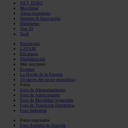
NET ZERO
Movilidad
Almacenamiento
Startups & Innovación
Hidrógeno
Top 10
Tech
Bioenergía
LATAM
Eficiencia
Digitalización
Más secciones
Eventos
La Noche de la Energía
10 claves del sector energético
Foros
Foro de Almacenamiento
Foro de Autoconsumo
Foro de Movilidad Sostenible
Foro de Transición Energética
Foro Industrial
Foros regionales
Foro Andaluz de Energía