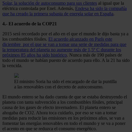
Solar, la solución de autoconsumo para sus clientes
al igual que la
eléctrica controlada por Enel. Además,
Endesa ha sido la compañía
que ha creado la primera subasta de energía solar en España
.
4.- El acuerdo de la COP21
2015 será recordado por el año en el que el mundo le dijo basta ya a
los combustibles fósiles.
El acuerdo alcanzado en París este
diciembre por el que se van a tomar una serie de medidas para que
la temperatura del planeta no aumente más de 1,5º C durante los
próximos 85 años ha sido histórico
. Nunca más de 190 países de
todo el mundo se habían puesto de acuerdo para ello. A la 21 ha sido
la vencida.
El ministro Soria ha sido el encargado de dar la puntilla
a las renovables con el decreto de autoconsumo.
El mundo entero se ha dado cuenta de que se estaba destruyendo el
planeta con tanta subvención a los combustibles fósiles, principal
causa de los gases de efecto invernadero. El planeta entero se
ahogaba de CO2. Ahora toca cuidarlo, por eso se van a tomar
medidas para reducir las emisiones en los próximos años, se van a
fomentar las energías renovables en todo el mundo y se va a poner
el acento en que se reduzca el consumo energético.