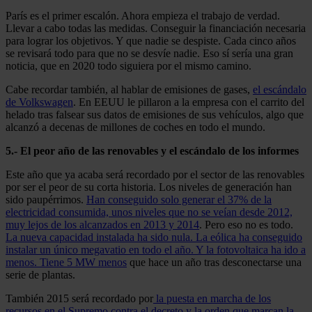
París es el primer escalón. Ahora empieza el trabajo de verdad.
Llevar a cabo todas las medidas. Conseguir la financiación necesaria
para lograr los objetivos. Y que nadie se despiste. Cada cinco años
se revisará todo para que no se desvíe nadie. Eso sí sería una gran
noticia, que en 2020 todo siguiera por el mismo camino.
Cabe recordar también, al hablar de emisiones de gases,
el escándalo
de Volkswagen
. En EEUU le pillaron a la empresa con el carrito del
helado tras falsear sus datos de emisiones de sus vehículos, algo que
alcanzó a decenas de millones de coches en todo el mundo.
5.- El peor año de las renovables y el escándalo de los informes
Este año que ya acaba será recordado por el sector de las renovables
por ser el peor de su corta historia. Los niveles de generación han
sido paupérrimos.
Han conseguido solo generar el 37% de la
electricidad consumida, unos niveles que no se veían desde 2012,
muy lejos de los alcanzados en 2013 y 2014
. Pero eso no es todo.
La nueva capacidad instalada ha sido nula. La eólica ha conseguido
instalar un único megavatio en todo el año. Y la fotovoltaica ha ido a
menos. Tiene 5 MW menos
que hace un año tras desconectarse una
serie de plantas.
También 2015 será recordado por
la puesta en marcha de los
recursos en el Supremo contra el decreto y la orden que marcan la