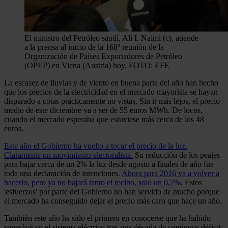
El ministro del Petróleo saudí, Ali I. Naimi (c), atiende
a la prensa al inicio de la 168º reunión de la
Organización de Países Exportadores de Petróleo
(OPEP) en Viena (Austria) hoy. FOTO: EFE
La escasez de lluvias y de viento en buena parte del año han hecho
que los precios de la electricidad en el mercado mayorista se hayan
disparado a cotas prácticamente no vistas. Sin ir más lejos, el precio
medio de este diciembre va a ser de 55 euros MWh. De locos,
cuando el mercado esperaba que estuviese más cerca de los 48
euros.
Este año el Gobierno ha vuelto a tocar el precio de la luz.
Claramente un movimiento electoralista.
Su reducción de los peajes
para bajar cerca de un 2% la luz desde agosto a finales de año fue
toda una declaración de intenciones.
Ahora para 2016 va a volver a
hacerlo, pero ya no bajará tanto el recibo, solo un 0,7%
. Estos
'esfuerzos' por parte del Gobierno no han servido de mucho porque
el mercado ha conseguido dejar el precio más caro que hace un año.
También este año ha sido el primero en conocerse que ha habido
superávit en el sistema eléctrico tras una década de continuos déficit