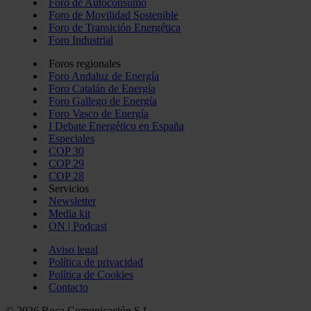
Foro de Autoconsumo
Foro de Movilidad Sostenible
Foro de Transición Energética
Foro Industrial
Foros regionales
Foro Andaluz de Energía
Foro Catalán de Energía
Foro Gallego de Energía
Foro Vasco de Energía
I Debate Energético en España
Especiales
COP 30
COP 29
COP 28
Servicios
Newsletter
Media kit
ON | Podcast
Aviso legal
Política de privacidad
Política de Cookies
Contacto
© 2026 Roca Comunicación S.L.