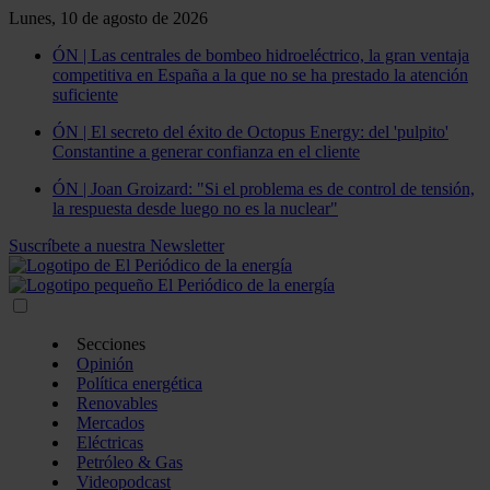
Lunes, 10 de agosto de 2026
ÓN | Las centrales de bombeo hidroeléctrico, la gran ventaja
competitiva en España a la que no se ha prestado la atención
suficiente
ÓN | El secreto del éxito de Octopus Energy: del 'pulpito'
Constantine a generar confianza en el cliente
ÓN | Joan Groizard: "Si el problema es de control de tensión,
la respuesta desde luego no es la nuclear"
Suscríbete a nuestra Newsletter
Secciones
Opinión
Política energética
Renovables
Mercados
Eléctricas
Petróleo & Gas
Videopodcast