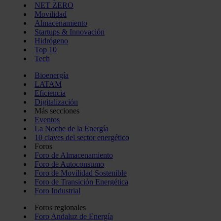
NET ZERO
Movilidad
Almacenamiento
Startups & Innovación
Hidrógeno
Top 10
Tech
Bioenergía
LATAM
Eficiencia
Digitalización
Más secciones
Eventos
La Noche de la Energía
10 claves del sector energético
Foros
Foro de Almacenamiento
Foro de Autoconsumo
Foro de Movilidad Sostenible
Foro de Transición Energética
Foro Industrial
Foros regionales
Foro Andaluz de Energía