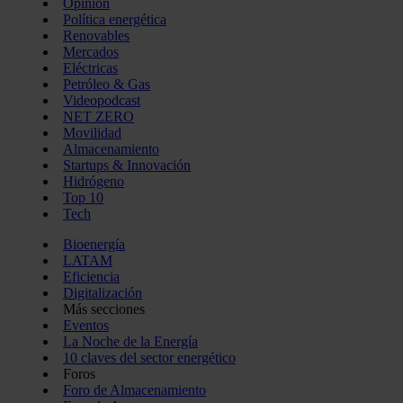
Opinión
Política energética
Renovables
Mercados
Eléctricas
Petróleo & Gas
Videopodcast
NET ZERO
Movilidad
Almacenamiento
Startups & Innovación
Hidrógeno
Top 10
Tech
Bioenergía
LATAM
Eficiencia
Digitalización
Más secciones
Eventos
La Noche de la Energía
10 claves del sector energético
Foros
Foro de Almacenamiento