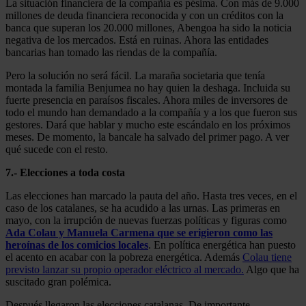
La situación financiera de la compañía es pésima. Con más de 9.000
millones de deuda financiera reconocida y con un créditos con la
banca que superan los 20.000 millones, Abengoa ha sido la noticia
negativa de los mercados. Está en ruinas. Ahora las entidades
bancarias han tomado las riendas de la compañía.
Pero la solución no será fácil. La maraña societaria que tenía
montada la familia Benjumea no hay quien la deshaga. Incluida su
fuerte presencia en paraísos fiscales. Ahora miles de inversores de
todo el mundo han demandado a la compañía y a los que fueron sus
gestores. Dará que hablar y mucho este escándalo en los próximos
meses. De momento, la bancale ha salvado del primer pago. A ver
qué sucede con el resto.
7.- Elecciones a toda costa
Las elecciones han marcado la pauta del año. Hasta tres veces, en el
caso de los catalanes, se ha acudido a las urnas. Las primeras en
mayo, con la irrupción de nuevas fuerzas políticas y figuras como
Ada Colau y Manuela Carmena que se erigieron como las
heroínas de los comicios locales
. En política energética han puesto
el acento en acabar con la pobreza energética. Además
Colau tiene
previsto lanzar su propio operador eléctrico al mercado.
Algo que ha
suscitado gran polémica.
Después llegaron las elecciones catalanas. De importante