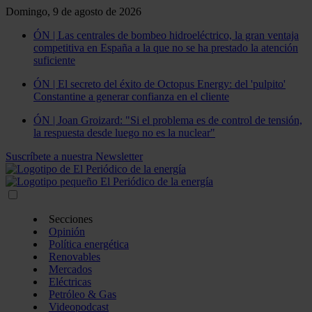
Domingo, 9 de agosto de 2026
ÓN | Las centrales de bombeo hidroeléctrico, la gran ventaja
competitiva en España a la que no se ha prestado la atención
suficiente
ÓN | El secreto del éxito de Octopus Energy: del 'pulpito'
Constantine a generar confianza en el cliente
ÓN | Joan Groizard: "Si el problema es de control de tensión,
la respuesta desde luego no es la nuclear"
Suscríbete a nuestra Newsletter
Secciones
Opinión
Política energética
Renovables
Mercados
Eléctricas
Petróleo & Gas
Videopodcast