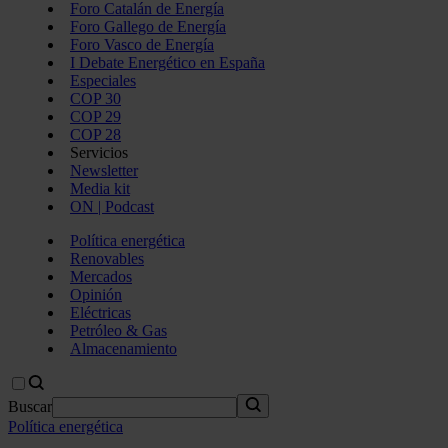
Foro Catalán de Energía
Foro Gallego de Energía
Foro Vasco de Energía
I Debate Energético en España
Especiales
COP 30
COP 29
COP 28
Servicios
Newsletter
Media kit
ON | Podcast
Política energética
Renovables
Mercados
Opinión
Eléctricas
Petróleo & Gas
Almacenamiento
Buscar
Política energética