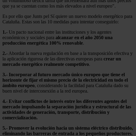
un voluminoso déficit tarifa que incrementará aún más unos precios
que ya se cuentan como los más elevados a nivel europeo".
Es por ello que Junts pel Sí quiere un nuevo modelo energético para
Cataluña. Estas son las 10 medidas para intentar conseguirlo:
1.-
Un pacto nacional entre las instituciones y los agentes
económicos y sociales para
alcanzar en el año 2050 una
producción energética 100% renovable
.
2.-
Abordar la nueva regulación en base a la transposición efectiva y
la aplicación rigurosa de las directivas europeas para
crear un
mercado energético realmente competitivo
.
3.- Incorporar al futuro mercado único europeo que tiene el
horizonte de fijar el mismo precio de la electricidad en todo el
ámbito europeo
, considerando la facilidad para Cataluña dado su
buen nivel de interconexión a la red europea.
4.- Evitar conflictos de interés entre los diferentes agentes del
mercado impulsando la separación jurídica y estructural de las
actividades de generación, transporte, distribución y
comercialización.
5.- Promover la evolución hacia un sistema eléctrico distribuido,
eliminando las barreras de entrada a los pequeños productores
,