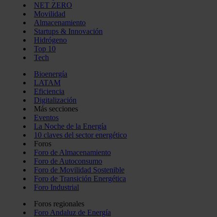
NET ZERO
Movilidad
Almacenamiento
Startups & Innovación
Hidrógeno
Top 10
Tech
Bioenergía
LATAM
Eficiencia
Digitalización
Más secciones
Eventos
La Noche de la Energía
10 claves del sector energético
Foros
Foro de Almacenamiento
Foro de Autoconsumo
Foro de Movilidad Sostenible
Foro de Transición Energética
Foro Industrial
Foros regionales
Foro Andaluz de Energía