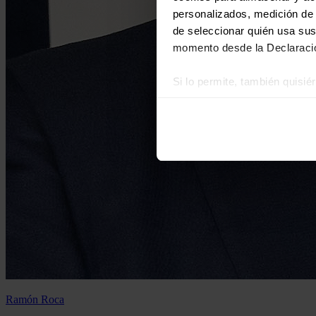
personalizados, medición de p
de seleccionar quién usa sus
momento desde la Declaració
Si lo permite, también quisi
Recopilar información
Identificar su disposi
Obtenga más información sob
datos
. Puede cambiar o reti
Las cookies de este sitio we
y analizar el tráfico. Ademá
redes sociales, publicidad y
que hayan recopilado a parti
Ramón Roca