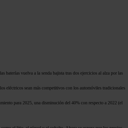
as baterías vuelva a la senda bajista tras dos ejercicios al alza por las
culos eléctricos sean más competitivos con los automóviles tradicionales
amiento para 2025, una disminución del 40% con respecto a 2022 (el
 como el litio, el níquel y el cobalto. Ahora se espera que los precios