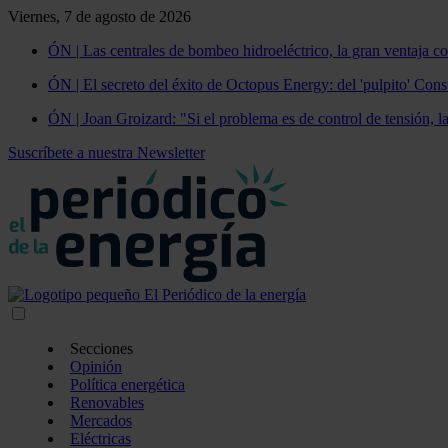
Viernes, 7 de agosto de 2026
ÓN | Las centrales de bombeo hidroeléctrico, la gran ventaja co
ÓN | El secreto del éxito de Octopus Energy: del 'pulpito' Const
ÓN | Joan Groizard: "Si el problema es de control de tensión, l
Suscríbete a nuestra Newsletter
Secciones
Opinión
Política energética
Renovables
Mercados
Eléctricas