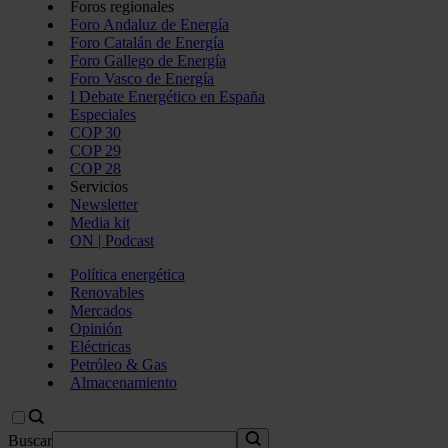
Foros regionales
Foro Andaluz de Energía
Foro Catalán de Energía
Foro Gallego de Energía
Foro Vasco de Energía
I Debate Energético en España
Especiales
COP 30
COP 29
COP 28
Servicios
Newsletter
Media kit
ON | Podcast
Política energética
Renovables
Mercados
Opinión
Eléctricas
Petróleo & Gas
Almacenamiento
Buscar