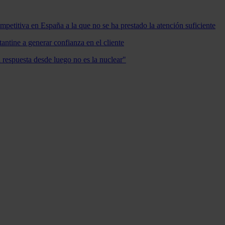
mpetitiva en España a la que no se ha prestado la atención suficiente
antine a generar confianza en el cliente
a respuesta desde luego no es la nuclear"