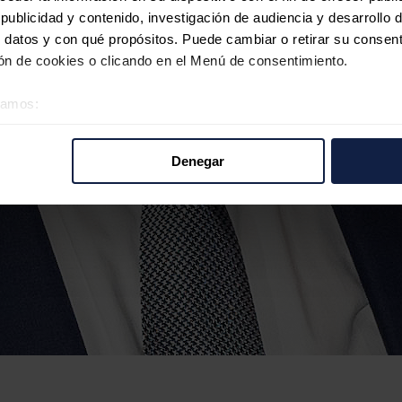
ublicidad y contenido, investigación de audiencia y desarrollo d
 datos y con qué propósitos. Puede cambiar o retirar su consent
n de cookies o clicando en el Menú de consentimiento.
éramos:
 sobre su ubicación geográfica que puede tener una precisión d
tivo analizándolo activamente para buscar características específ
Denegar
re cómo se procesan sus datos personales y establezca sus pr
rar su consentimiento en cualquier momento en la Declaración d
b se usan para personalizar el contenido y los anuncios, ofrecer
s, compartimos información sobre el uso que haga del sitio web 
 análisis web, quienes pueden combinarla con otra información q
r del uso que haya hecho de sus servicios.