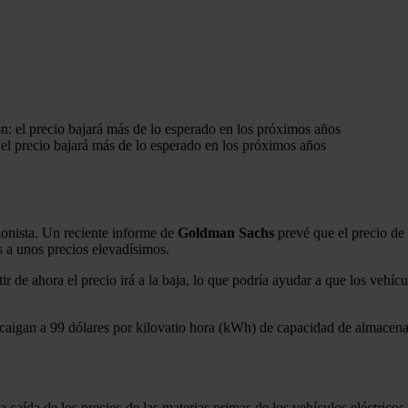
n: el precio bajará más de lo esperado en los próximos años
cionista. Un reciente informe de
Goldman Sachs
prevé que el precio de l
s a unos precios elevadísimos.
ir de ahora el precio irá a la baja, lo que podría ayudar a que los vehí
 caigan a 99 dólares por kilovatio hora (kWh) de capacidad de almacen
 caída de los precios de las materias primas de los vehículos eléctricos,