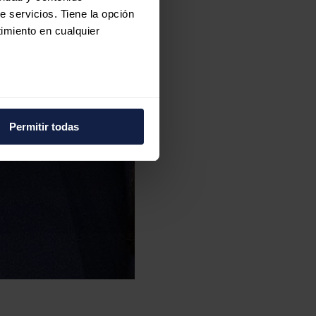
e servicios. Tiene la opción
imiento en cualquier
e varios metros
icas (huellas digitales)
Permitir todas
eferencias en la
sección de
e cookies.
 funciones de redes sociales
con nuestros partners de
ue les haya proporcionado o