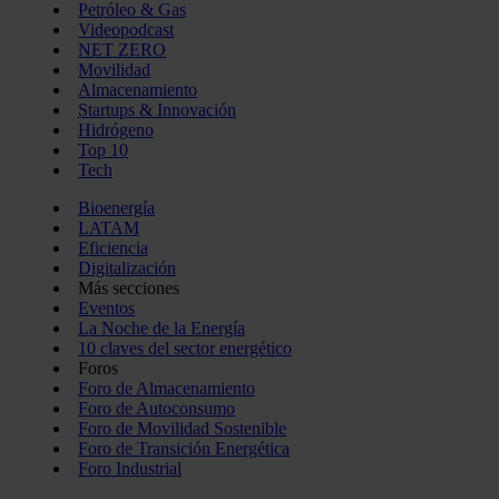
Petróleo & Gas
Videopodcast
NET ZERO
Movilidad
Almacenamiento
Startups & Innovación
Hidrógeno
Top 10
Tech
Bioenergía
LATAM
Eficiencia
Digitalización
Más secciones
Eventos
La Noche de la Energía
10 claves del sector energético
Foros
Foro de Almacenamiento
Foro de Autoconsumo
Foro de Movilidad Sostenible
Foro de Transición Energética
Foro Industrial