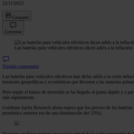
22/11/2023
Compartir
Comentar
Las baterías para vehículos eléctricos dicen adiós a la inflació
Ningún comentario
Las baterías para vehículos eléctricos han dicho adiós a la crisis infla
tensiones geopolíticas y económicas que llevaron a las materias prima
Pero según el banco de inversión se ha llegado al punto álgido y a part
más rápidamente.
Goldman Sachs Research ahora espera que los precios de las baterías
pronóstico anterior era de una disminución del 33%).
Nuestros analistas estiman que casi la mitad de la caída provendrá de la