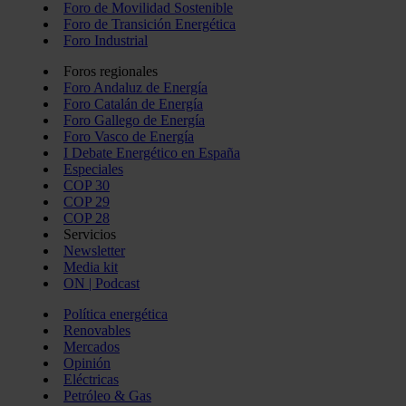
Foro de Movilidad Sostenible
Foro de Transición Energética
Foro Industrial
Foros regionales
Foro Andaluz de Energía
Foro Catalán de Energía
Foro Gallego de Energía
Foro Vasco de Energía
I Debate Energético en España
Especiales
COP 30
COP 29
COP 28
Servicios
Newsletter
Media kit
ON | Podcast
Política energética
Renovables
Mercados
Opinión
Eléctricas
Petróleo & Gas