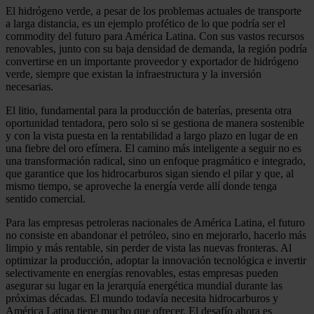
El hidrógeno verde, a pesar de los problemas actuales de transporte
a larga distancia, es un ejemplo profético de lo que podría ser el
commodity del futuro para América Latina. Con sus vastos recursos
renovables, junto con su baja densidad de demanda, la región podría
convertirse en un importante proveedor y exportador de hidrógeno
verde, siempre que existan la infraestructura y la inversión
necesarias.
El litio, fundamental para la producción de baterías, presenta otra
oportunidad tentadora, pero solo si se gestiona de manera sostenible
y con la vista puesta en la rentabilidad a largo plazo en lugar de en
una fiebre del oro efímera. El camino más inteligente a seguir no es
una transformación radical, sino un enfoque pragmático e integrado,
que garantice que los hidrocarburos sigan siendo el pilar y que, al
mismo tiempo, se aproveche la energía verde allí donde tenga
sentido comercial.
Para las empresas petroleras nacionales de América Latina, el futuro
no consiste en abandonar el petróleo, sino en mejorarlo, hacerlo más
limpio y más rentable, sin perder de vista las nuevas fronteras. Al
optimizar la producción, adoptar la innovación tecnológica e invertir
selectivamente en energías renovables, estas empresas pueden
asegurar su lugar en la jerarquía energética mundial durante las
próximas décadas. El mundo todavía necesita hidrocarburos y
América Latina tiene mucho que ofrecer. El desafío ahora es