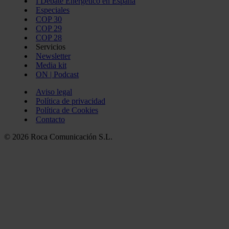
I Debate Energético en España
Especiales
COP 30
COP 29
COP 28
Servicios
Newsletter
Media kit
ON | Podcast
Aviso legal
Política de privacidad
Política de Cookies
Contacto
© 2026 Roca Comunicación S.L.