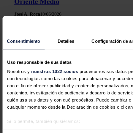
Oriente Medio
José A. Roca
10/06/2026
Consentimiento
Detalles
Configuración de a
Uso responsable de sus datos
Nosotros y
nuestros 1022 socios
procesamos sus datos pers
con tecnologías como las cookies para almacenar y acceder 
con el fin de ofrecer publicidad y contenido personalizados, 
contenido, investigación de audiencia y desarrollo de servici
quién usa sus datos y con qué propósitos. Puede cambiar o r
cualquier momento desde la Declaración de cookies o clican
La energía hidroeléctrica impulsa la
Si lo permite, también quisiéramos:
cuota de renovables de Latinoamérica
Recopilar información sobre su ubicación geográfica 