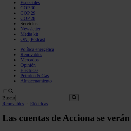
Especiales
COP 30
COP 29
COP 28
Servicios
Newsletter
Media kit
ON | Podcast
Política energética
Renovables
Mercados
Opinión
Eléctricas
Petróleo & Gas
Almacenamiento
Buscar
Renovables
·
Eléctricas
Las cuentas de Acciona se verán r