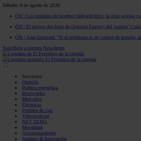
Sábado, 8 de agosto de 2026
ÓN | Las centrales de bombeo hidroeléctrico, la gran ventaja co
ÓN | El secreto del éxito de Octopus Energy: del 'pulpito' Const
ÓN | Joan Groizard: "Si el problema es de control de tensión, l
Suscríbete a nuestra Newsletter
Secciones
Opinión
Política energética
Renovables
Mercados
Eléctricas
Petróleo & Gas
Videopodcast
NET ZERO
Movilidad
Almacenamiento
Startups & Innovación