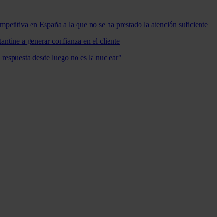
mpetitiva en España a la que no se ha prestado la atención suficiente
antine a generar confianza en el cliente
a respuesta desde luego no es la nuclear"