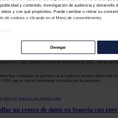
e ascendía a 11.203 megavatios (MW), frente a los 10.694 MW de dicie
ublicidad y contenido, investigación de audiencia y desarrollo d
n 3,2%, impulsada por la nueva capacidad tanto en energía eólica (prin
 datos y con qué propósitos. Puede cambiar o retirar su consent
n de cookies o clicando en el Menú de consentimiento.
éramos:
es) alcanzó un nuevo máximo histórico, situándose en 17.830 millones d
 sobre su ubicación geográfica que puede tener una precisión d
.124 millones, lo que eleva la cartera total a 25.954 millones de euros.
tivo analizándolo activamente para buscar características específ
Denegar
o que equivale a 466 millones de euros en ventas, impulsada por la ven
re cómo se procesan sus datos personales y establezca sus pr
lones, frente a los 42 millones invertidos en el mismo periodo de 2020.
rar su consentimiento en cualquier momento en la Declaración d
canzaron los 7.202 millones a cierre de septiembre de 2021, con un incr
b se usan para personalizar el contenido y los anuncios, ofrecer
ieros han continuado en general con la tendencia positiva observada en 
s, compartimos información sobre el uso que haga del sitio web 
de 2020, que se vieron fuertemente afectados por la pandemia.
 análisis web, quienes pueden combinarla con otra información q
r del uso que haya hecho de sus servicios.
llar un centro de datos en Segovia con ener