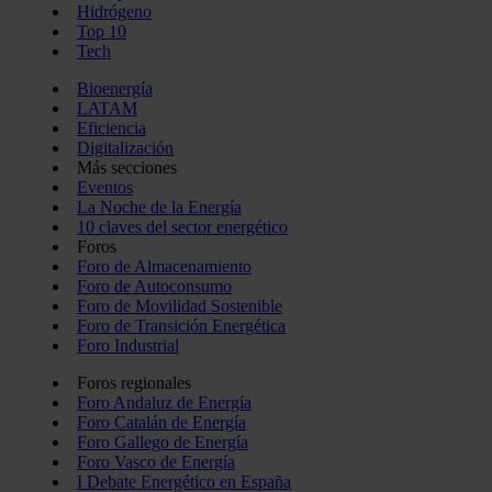
Hidrógeno
Top 10
Tech
Bioenergía
LATAM
Eficiencia
Digitalización
Más secciones
Eventos
La Noche de la Energía
10 claves del sector energético
Foros
Foro de Almacenamiento
Foro de Autoconsumo
Foro de Movilidad Sostenible
Foro de Transición Energética
Foro Industrial
Foros regionales
Foro Andaluz de Energía
Foro Catalán de Energía
Foro Gallego de Energía
Foro Vasco de Energía
I Debate Energético en España