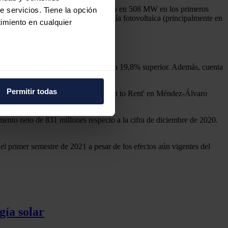
mbre de 2020, habiéndose incrementado en 508 MW en los primeros
e servicios. Tiene la opción
cipalmente en Chile) como en energía fotovoltaica (principalmente en
imiento en cualquier
e euros a 30 de septiembre de 2021, un 19,8% superior. Además, cuenta
e varios metros
icas (huellas digitales)
Permitir todas
ta a Greystar de 455 unidades de 'Built to Rent' en Méndez-Álvaro
eferencias en la
sección de
e cookies.
emento neto de 831 millones respecto a la cifra de diciembre de 2020.
 funciones de redes sociales
el primer semestre de 2021 a pesar de los efectos aún vigentes del
con nuestros partners de
ue les haya proporcionado o
gía solar