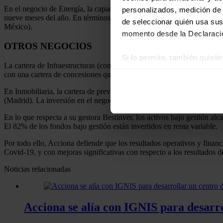
En el negocio de Energía, la capacidad total instalada a septiembr
personalizados, medición de p
nueve meses del año. En términos de producción, esta se incrementó u
de seleccionar quién usa sus
México).
momento desde la Declaració
OTROS NEGOCIOS
Si lo permite, también quisi
La cartera de Infraestructuras (construcción, agua y otras actividad
Recopilar información
con una cartera de concesiones que generará unos ingresos futuros de 8
Identificar su disposi
En Inmobiliaria, la cartera de preventas ascendió a 1.602 unidades, l
Obtenga más información sob
(Madrid). La inversión en el negocio inmobiliario alcanzó los 219 mil
datos
. Puede cambiar o reti
En lo que respecta a su gestora Bestinver, los activos bajo gestión al
El 82% de los fondos bajo gestión están invertidos en renta variable.
Las cookies de este sitio we
Por todo ello, Acciona defiende que los resultados operativos y financ
y analizar el tráfico. Ademá
Covid-19, y con mejoras significativas con respecto a los resultados 
redes sociales, publicidad y
que hayan recopilado a parti
Noticias relacionadas
Acciona se alía con IGNIS para desarro