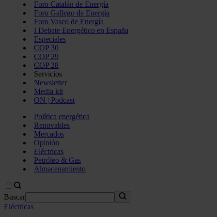
Foro Catalán de Energía
Foro Gallego de Energía
Foro Vasco de Energía
I Debate Energético en España
Especiales
COP 30
COP 29
COP 28
Servicios
Newsletter
Media kit
ON | Podcast
Política energética
Renovables
Mercados
Opinión
Eléctricas
Petróleo & Gas
Almacenamiento
Buscar
Eléctricas