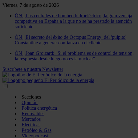
Viernes, 7 de agosto de 2026
ÓN | Las centrales de bombeo hidroeléctrico, la gran ventaja
competitiva en España a la que no se ha prestado la atención
suficiente
ÓN | El secreto del éxito de Octopus Energy: del 'pulpito'
Constantine a generar confianza en el cliente
ÓN | Joan Groizard: "Si el problema es de control de tensión,
la respuesta desde luego no es la nuclear"
Suscríbete a nuestra Newsletter
Secciones
Opinión
Política energética
Renovables
Mercados
Eléctricas
Petróleo & Gas
Videopodcast