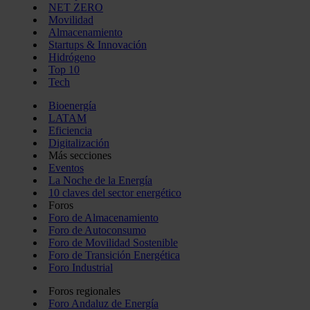
NET ZERO
Movilidad
Almacenamiento
Startups & Innovación
Hidrógeno
Top 10
Tech
Bioenergía
LATAM
Eficiencia
Digitalización
Más secciones
Eventos
La Noche de la Energía
10 claves del sector energético
Foros
Foro de Almacenamiento
Foro de Autoconsumo
Foro de Movilidad Sostenible
Foro de Transición Energética
Foro Industrial
Foros regionales
Foro Andaluz de Energía