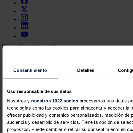
Secciones
Opinión
Política energética
Consentimiento
Detalles
Config
Renovables
Mercados
Eléctricas
Petróleo & Gas
Uso responsable de sus datos
Videopodcast
NET ZERO
Nosotros y
nuestros 1022 socios
procesamos sus datos pers
Movilidad
tecnologías como las cookies para almacenar y acceder la in
Almacenamiento
ofrecer publicidad y contenido personalizados, medición de p
Startups & Innovación
Hidrógeno
audiencia y desarrollo de servicios. Tiene la opción de sele
Top 10
propósitos. Puede cambiar o retirar su consentimiento en c
Tech