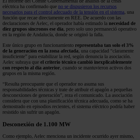
El informe del Comité Gubernamental de análisis de la crisis
eléctrica ha confirmado que
no se dispusieron los recursos
necesarios para el control adecuado de la tensión en el sistema
, una
función que recae directamente en REE. De acuerdo con las
declaraciones de Aelec, el operador había estimado la
necesidad de
diez grupos síncronos ese día
, pero solo uno permaneció operativo
en la región de Andalucía, donde se originó la falla.
Este único grupo en funcionamiento
representaba tan solo el 3%
de la generación en la zona afectada
, una capacidad “claramente
insuficiente” para estabilizar la red, según denuncia la asociación.
Aelec subraya que
el criterio técnico cambió inexplicablemente
con respecto al día anterior
, cuando se mantuvieron activos dos
grupos en la misma región.
“Resulta preocupante que el operador no asuma sus
responsabilidades técnicas y trate de atribuir el apagón a pequeñas
desconexiones de generación”, reza el comunicado. La asociación
considera que con una planificación técnica adecuada, como se ha
demostrado en episodios recientes, el sistema eléctrico podría haber
resistido sin sufrir un apagón.
Desconexión de 1.100 MW
Como ejemplo, Aelec menciona un incidente ocurrido ayer mismo,