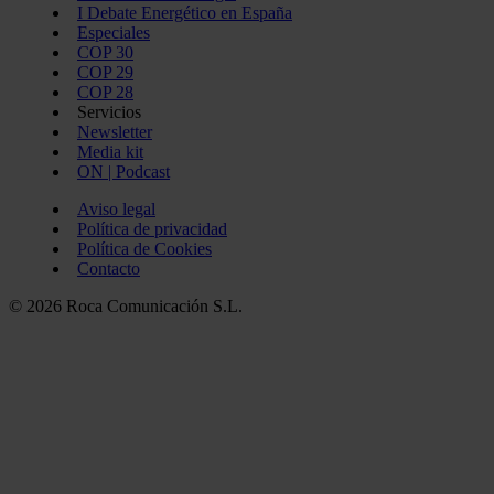
I Debate Energético en España
Especiales
COP 30
COP 29
COP 28
Servicios
Newsletter
Media kit
ON | Podcast
Aviso legal
Política de privacidad
Política de Cookies
Contacto
© 2026 Roca Comunicación S.L.