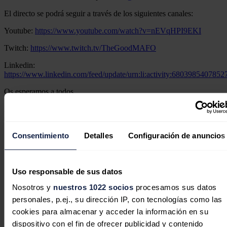
El directo se podrá seguir a través de los siguientes canales:
Youtube:
https://www.youtube.com/watch?v=nEVqHPI9EKI
Twitch:
https://www.twitch.tv/TheGoodMAFO
Linkedin:
https://www.linkedin.com/feed/update/urn:li:activity:680398540785
Os esperamos a todos
Noticias relacionadas
Consentimiento
Detalles
Configuración de anuncios
Así viví el gran apagón
Ramón Roca
28/04/2026
Uso responsable de sus datos
Nosotros y
nuestros 1022 socios
procesamos sus datos
personales, p.ej., su dirección IP, con tecnologías como las
cookies para almacenar y acceder la información en su
dispositivo con el fin de ofrecer publicidad y contenido