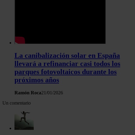
contenido y los anuncios, ofrecer funciones de redes sociale
analizar el tráfico. Además, compartimos información sobre 
uso que haga del sitio web con nuestros partners de redes
sociales, publicidad y análisis web, quienes pueden combina
con otra información que les haya proporcionado o que haya
recopilado a partir del uso que haya hecho de sus servicios.
La canibalización solar en España
llevará a refinanciar casi todos los
parques fotovoltaicos durante los
próximos años
Ramón Roca
21/01/2026
Un comentario