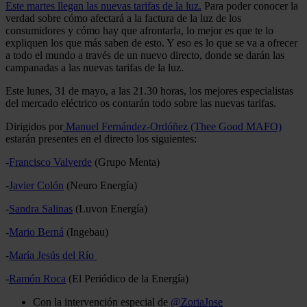
Este martes llegan las nuevas tarifas de la luz.
Para poder conocer la
verdad sobre cómo afectará a la factura de la luz de los
consumidores y cómo hay que afrontarla, lo mejor es que te lo
expliquen los que más saben de esto. Y eso es lo que se va a ofrecer
a todo el mundo a través de un nuevo directo, donde se darán las
campanadas a las nuevas tarifas de la luz.
Este lunes, 31 de mayo, a las 21.30 horas, los mejores especialistas
del mercado eléctrico os contarán todo sobre las nuevas tarifas.
Dirigidos por
Manuel Fernández-Ordóñez (Thee Good MAFO)
estarán presentes en el directo los siguientes:
-
Francisco Valverde
(Grupo Menta)
-
Javier Colón
(Neuro Energía)
-
Sandra Salinas
(Luvon Energía)
-
Mario Berná
(Ingebau)
-
María Jesús del Río
-
Ramón Roca
(El Periódico de la Energía)
Con la intervención especial de
@ZoriaJose