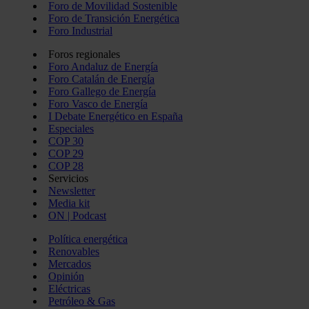
Foro de Movilidad Sostenible
Foro de Transición Energética
Foro Industrial
Foros regionales
Foro Andaluz de Energía
Foro Catalán de Energía
Foro Gallego de Energía
Foro Vasco de Energía
I Debate Energético en España
Especiales
COP 30
COP 29
COP 28
Servicios
Newsletter
Media kit
ON | Podcast
Política energética
Renovables
Mercados
Opinión
Eléctricas
Petróleo & Gas