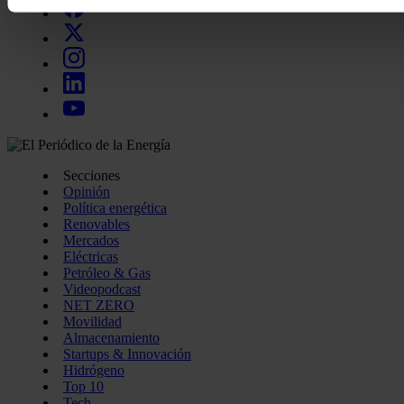
momento en la Declaración de cookies.
Las cookies de este sitio web se usan para personalizar el c
funciones de redes sociales y analizar el tráfico. Además, 
uso que haga del sitio web con nuestros partners de redes so
quienes pueden combinarla con otra información que les ha
recopilado a partir del uso que haya hecho de sus servicios.
Secciones
Opinión
Política energética
Renovables
Mercados
Eléctricas
Petróleo & Gas
Videopodcast
NET ZERO
Movilidad
Almacenamiento
Startups & Innovación
Hidrógeno
Top 10
Tech