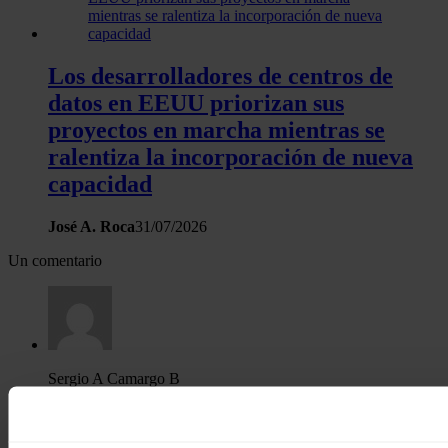
Los desarrolladores de centros de
datos en EEUU priorizan sus
proyectos en marcha mientras se
ralentiza la incorporación de nueva
capacidad
José A. Roca
31/07/2026
Un comentario
Sergio A Camargo B
04/10/2022
El mercado de la energía está decantándose.y renovándose.