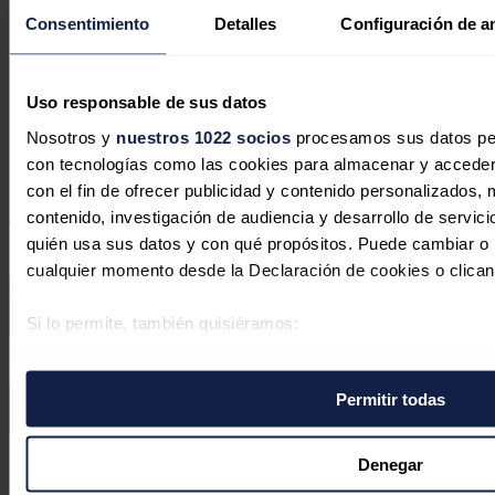
Que bueno fuera ampliar el análisis para conocer la incidencia
Consentimiento
Detalles
Configuración de a
próxima de la energía de fusión.
Igualmente escalar el estudio para conocer la incidencia de las
transformaciones en los mercados energéticos
Latinoamericanas.
Uso responsable de sus datos
Nosotros y
nuestros 1022 socios
procesamos sus datos pers
Responder
con tecnologías como las cookies para almacenar y acceder 
con el fin de ofrecer publicidad y contenido personalizados, 
Deja tu comentario
contenido, investigación de audiencia y desarrollo de servici
Tu dirección de correo electrónico no será publicada. Todos los
quién usa sus datos y con qué propósitos. Puede cambiar o r
campos son obligatorios
cualquier momento desde la Declaración de cookies o clican
Si lo permite, también quisiéramos:
Este sitio web está protegido por reCAPTCHA y la
Política de
Recopilar información sobre su ubicación geográfica 
privacidad
y
Términos de servicio
de Google aplican.
varios metros
Permitir todas
Identificar su dispositivo analizándolo activamente p
Enviar comentario
específicas (huellas digitales)
Síguenos en redes sociales
Obtenga más información sobre cómo se procesan sus datos
Denegar
preferencias en la
sección de datos
. Puede cambiar o retira