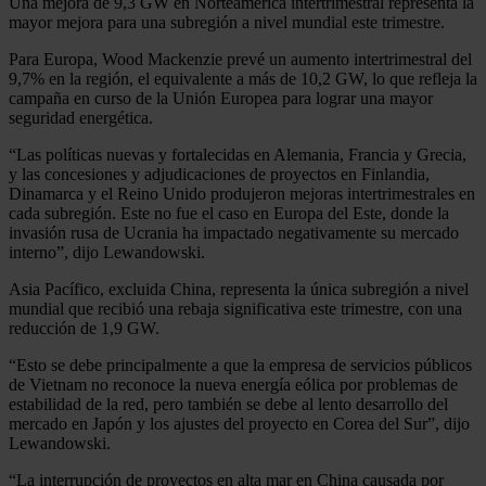
Una mejora de 9,3 GW en Norteamérica intertrimestral representa la
mayor mejora para una subregión a nivel mundial este trimestre.
Para Europa, Wood Mackenzie prevé un aumento intertrimestral del
9,7% en la región, el equivalente a más de 10,2 GW, lo que refleja la
campaña en curso de la Unión Europea para lograr una mayor
seguridad energética.
“Las políticas nuevas y fortalecidas en Alemania, Francia y Grecia,
y las concesiones y adjudicaciones de proyectos en Finlandia,
Dinamarca y el Reino Unido produjeron mejoras intertrimestrales en
cada subregión. Este no fue el caso en Europa del Este, donde la
invasión rusa de Ucrania ha impactado negativamente su mercado
interno”, dijo Lewandowski.
Asia Pacífico, excluida China, representa la única subregión a nivel
mundial que recibió una rebaja significativa este trimestre, con una
reducción de 1,9 GW.
“Esto se debe principalmente a que la empresa de servicios públicos
de Vietnam no reconoce la nueva energía eólica por problemas de
estabilidad de la red, pero también se debe al lento desarrollo del
mercado en Japón y los ajustes del proyecto en Corea del Sur”, dijo
Lewandowski.
“La interrupción de proyectos en alta mar en China causada por