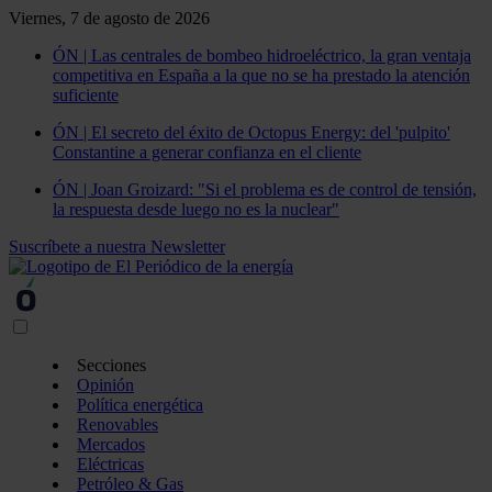
Viernes, 7 de agosto de 2026
ÓN | Las centrales de bombeo hidroeléctrico, la gran ventaja
competitiva en España a la que no se ha prestado la atención
suficiente
ÓN | El secreto del éxito de Octopus Energy: del 'pulpito'
Constantine a generar confianza en el cliente
ÓN | Joan Groizard: "Si el problema es de control de tensión,
la respuesta desde luego no es la nuclear"
Suscríbete a nuestra Newsletter
Secciones
Opinión
Política energética
Renovables
Mercados
Eléctricas
Petróleo & Gas