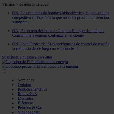
Viernes, 7 de agosto de 2026
ÓN | Las centrales de bombeo hidroeléctrico, la gran ventaja
competitiva en España a la que no se ha prestado la atención
suficiente
ÓN | El secreto del éxito de Octopus Energy: del 'pulpito'
Constantine a generar confianza en el cliente
ÓN | Joan Groizard: "Si el problema es de control de tensión,
la respuesta desde luego no es la nuclear"
Suscríbete a nuestra Newsletter
Secciones
Opinión
Política energética
Renovables
Mercados
Eléctricas
Petróleo & Gas
Videopodcast