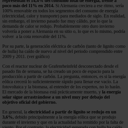
representan el 14,4% del consumo total de energía, frente a
poco más del 11% en 2014.
Si Alemania creciera a ese ritmo, sería
100% renovable en todos los segmentos del consumo de energía
(electricidad, calor y transporte) para mediados de siglo. En realidad,
sin embargo, el invierno pasado fue muy cálido, por lo que la
demanda de calor se redujo. Probablemente otro duro invierno
volvería a poner a Alemania en su sitio o, lo que es lo mismo, podría
volver a la cota renovable del 11%.
Por su parte, la generación eléctrica de carbón (tanto de lignito como
de hulla) ha caído de nuevo al nivel del periodo comprendido entre
2009 y 2011. (ver gráfico)
Con el reactor nuclear de Grafenrheinfeld desconectado desde el
pasado fin de semana, se ha creado un poco de espacio para la
producción a partir de carbón. La pregunta, entonces, es si la energía
eólica crecerá lo suficientemente rápido para llenar ese vacío. La
fotovoltaica y la biomasa, al entender de los expertos, no lo harán.
El mercado de la biomasa está prácticamente muerto, y
la energía
solar sigue arrastrándose a un nivel muy por debajo del
objetivo oficial del gobierno.
En general, la
electricidad a partir de lignito se redujo en un
3,6%,
debido principalmente a la energía eólica que se produjo
durante el invierno y que en la actualidad ha remitido por la falta de
viento. Por el contrario, la electricidad generada con hulla ha caído