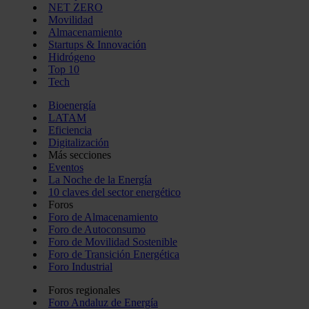
NET ZERO
Movilidad
Almacenamiento
Startups & Innovación
Hidrógeno
Top 10
Tech
Bioenergía
LATAM
Eficiencia
Digitalización
Más secciones
Eventos
La Noche de la Energía
10 claves del sector energético
Foros
Foro de Almacenamiento
Foro de Autoconsumo
Foro de Movilidad Sostenible
Foro de Transición Energética
Foro Industrial
Foros regionales
Foro Andaluz de Energía