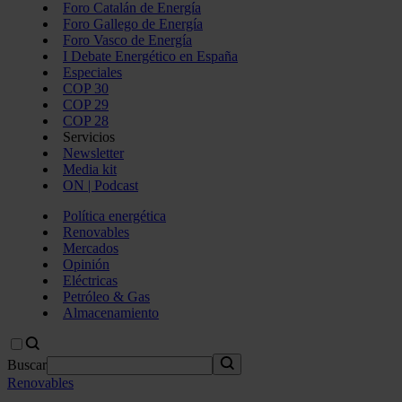
Foro Catalán de Energía
Foro Gallego de Energía
Foro Vasco de Energía
I Debate Energético en España
Especiales
COP 30
COP 29
COP 28
Servicios
Newsletter
Media kit
ON | Podcast
Política energética
Renovables
Mercados
Opinión
Eléctricas
Petróleo & Gas
Almacenamiento
Buscar
Renovables