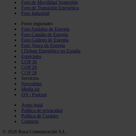
Foro de Movilidad Sostenible
Foro de Transición Energética
Foro Industrial
Foros regionales
Foro Andaluz de Energía
Foro Catalán de Energía
Foro Gallego de Energía
Foro Vasco de Energía
I Debate Energético en España
Especiales
COP 30
COP 29
COP 28
Servicios
Newsletter
Media kit
ON | Podcast
Aviso legal
Política de privacidad
Política de Cookies
Contacto
© 2026 Roca Comunicación S.L.