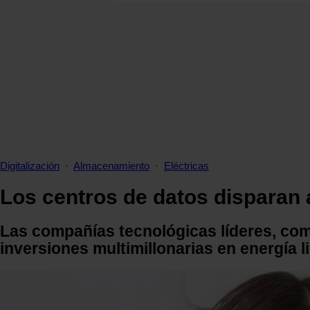
SECCIONES
OPINIÓN
POLÍTICA ENERGÉTICA
RENOVABLES
MERCADOS
ELÉCTRICAS
PETRÓLEO & GAS
VIDEOPODCAST
Digitalización
·
Almacenamiento
·
Eléctricas
NET ZERO
Los centros de datos disparan 
MOVILIDAD
ALMACENAMIENTO
Las compañías tecnológicas líderes, co
STARTUPS & INNOVACIÓN
inversiones multimillonarias en energía l
HIDRÓGENO
TOP 10
TECH