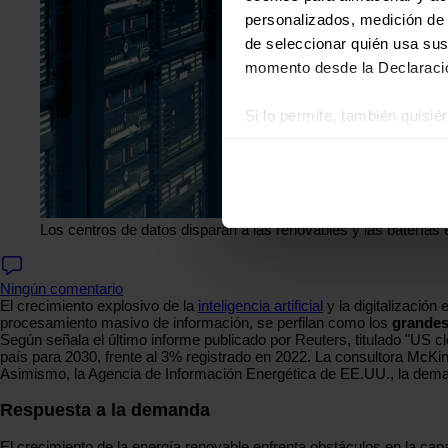
personalizados, medición de p
de seleccionar quién usa sus
momento desde la Declaració
Si lo permite, también quisi
Recopilar información
Identificar su disposi
Obtenga más información sob
datos
. Puede cambiar o reti
Los centros de datos disparan a las renovables y las batería
Las cookies de este sitio we
Ningún comentario
y analizar el tráfico. Ademá
El crecimiento explosivo de la
inteligencia artificial
y la digitalizació
redes sociales, publicidad y
procesamiento masivo de información, se perfilan como los
grandes
que hayan recopilado a parti
Según señala el último informe publicado por Reuters, titulado "U
país para 2030, frente al 3% registrado en 2022. La consultora McK
Asimismo, la Agencia de Información Energética de EE.UU., la dema
Respuesta a la demanda
El crecimiento de la energía renovable enfrenta obstáculos en la cap