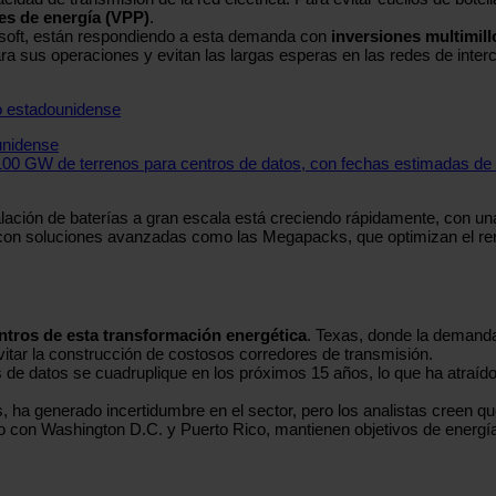
les de energía (VPP)
.
soft, están respondiendo a esta demanda con
inversiones multimill
para sus operaciones y evitan las largas esperas en las redes de in
unidense
00 GW de terrenos para centros de datos, con fechas estimadas de 
alación de baterías a gran escala está creciendo rápidamente, con u
n soluciones avanzadas como las Megapacks, que optimizan el rend
entros de esta transformación energética
. Texas, donde la demanda
vitar la construcción de costosos corredores de transmisión.
os de datos se cuadruplique en los próximos 15 años, lo que ha atraí
 ha generado incertidumbre en el sector, pero los analistas creen que
unto con Washington D.C. y Puerto Rico, mantienen objetivos de energía