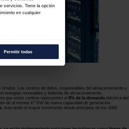
e servicios. Tiene la opción
imiento en cualquier
e varios metros
icas (huellas digitales)
Permitir todas
eferencias en la
sección de
e cookies.
 funciones de redes sociales
con nuestros partners de
s Unidos. Los centros de datos, responsables del almacenamiento y
ue les haya proporcionado o
n en energías renovables y baterías de almacenamiento.
era que estos centros representen el
8% de la demanda
eléctrica del
cción de al menos 47 GW de nueva capacidad de generación.
a
, marcando el mayor incremento desde principios de los 2000.
tella, se están implementando soluciones tecnológicas como
líneas de