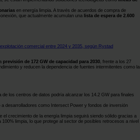
onarias
en energía limpia. A través de acuerdos de compra de
terconexión, que actualmente acumulan una
lista de espera de 2.600
explotación comercial entre 2024 y 2035, según Rystad
na
previsión de 172 GW de capacidad para 2030
, frente a los 27
imiento y reducen la dependencia de fuentes intermitentes como la
 de los centros de datos podría alcanzar los 14.2 GW para finales
do a desarrolladores como Intersect Power y fondos de inversión
 el crecimiento de la energía limpia seguirá siendo sólido gracias a
 100% limpia, lo que protege al sector de posibles retrocesos a nivel