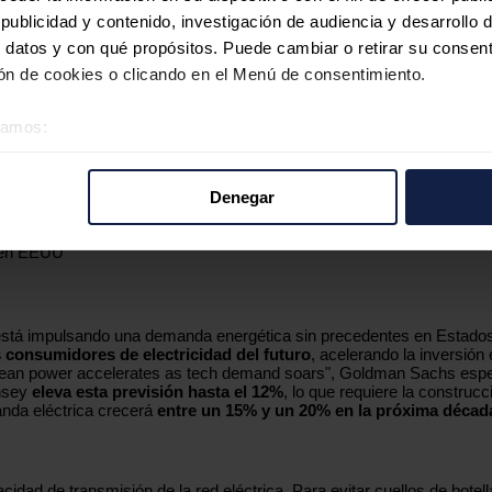
ublicidad y contenido, investigación de audiencia y desarrollo d
 datos y con qué propósitos. Puede cambiar o retirar su consent
n de cookies o clicando en el Menú de consentimiento.
éramos:
 sobre su ubicación geográfica que puede tener una precisión d
tivo analizándolo activamente para buscar características específ
Denegar
re cómo se procesan sus datos personales y establezca sus pr
rar su consentimiento en cualquier momento en la Declaración d
s en EEUU
b se usan para personalizar el contenido y los anuncios, ofrecer
s, compartimos información sobre el uso que haga del sitio web 
n está impulsando una demanda energética sin precedentes en Estado
 análisis web, quienes pueden combinarla con otra información q
 consumidores de electricidad del futuro
, acelerando la inversió
r del uso que haya hecho de sus servicios.
S clean power accelerates as tech demand soars", Goldman Sachs esp
insey
eleva esta previsión hasta el 12%
, lo que requiere la constru
nda eléctrica crecerá
entre un 15% y un 20% en la próxima décad
acidad de transmisión de la red eléctrica. Para evitar cuellos de bo