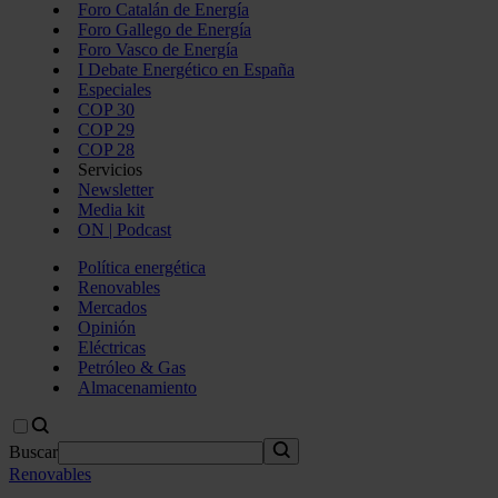
Foro Catalán de Energía
Foro Gallego de Energía
Foro Vasco de Energía
I Debate Energético en España
Especiales
COP 30
COP 29
COP 28
Servicios
Newsletter
Media kit
ON | Podcast
Política energética
Renovables
Mercados
Opinión
Eléctricas
Petróleo & Gas
Almacenamiento
Buscar
Renovables