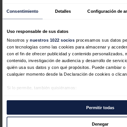
competencia. A excepción de la poca que le opone India.
Consentimiento
Detalles
Configuración de a
Responder
Deja tu comentario
Uso responsable de sus datos
Tu dirección de correo electrónico no será publicada. Todos los
campos son obligatorios
Nosotros y
nuestros 1022 socios
procesamos sus datos pers
con tecnologías como las cookies para almacenar y acceder 
con el fin de ofrecer publicidad y contenido personalizados, 
contenido, investigación de audiencia y desarrollo de servici
Este sitio web está protegido por reCAPTCHA y la
Política de
quién usa sus datos y con qué propósitos. Puede cambiar o r
privacidad
y
Términos de servicio
de Google aplican.
cualquier momento desde la Declaración de cookies o clican
Enviar comentario
Si lo permite, también quisiéramos:
Síguenos en redes sociales
Recopilar información sobre su ubicación geográfica 
varios metros
Permitir todas
Identificar su dispositivo analizándolo activamente p
específicas (huellas digitales)
Obtenga más información sobre cómo se procesan sus datos
Denegar