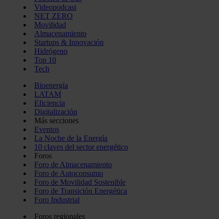
Videopodcast
NET ZERO
Movilidad
Almacenamiento
Startups & Innovación
Hidrógeno
Top 10
Tech
Bioenergía
LATAM
Eficiencia
Digitalización
Más secciones
Eventos
La Noche de la Energía
10 claves del sector energético
Foros
Foro de Almacenamiento
Foro de Autoconsumo
Foro de Movilidad Sostenible
Foro de Transición Energética
Foro Industrial
Foros regionales