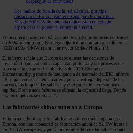
Los cuellos de botella de la red eléctrica, principal
obstáculo en Europa para el despliegue de renovables
Más de 500 GW de potencia eólica están en cola de
espera para su potencial conexión a la red.
Francia ha avanzado en eólica flotante mediante subastas realizadas
en 2024, mientras que Noruega adjudicó un contrato por diferencia
(CfD) a 99,4 €/MWh para el proyecto Sorlige Nordsjo II.
El informe señala que Europa debe alinear las decisiones de
inversión financiera con la capacidad portuaria y los procesos de
subasta para alcanzar los objetivos de 2030. Sharanya
Kumaramurthy, gerente de inteligencia de mercado del EIC, afirmó:
“Europa tiene escala en la cartera, pero la entrega depende de los
puertos, los buques, las subastas y decisiones de inversión más
rápidas. Donde esos factores se alinean, la capacidad llega. Donde
no, los objetivos se retrasan”.
Los fabricantes chinos superan a Europa
El informe advirtió que los fabricantes chinos están superando a
Europa, con una capacidad de fabricación anual de 82 GW frente a
los 20 GW europeos, y pidió un diseño sólido de las subastas para