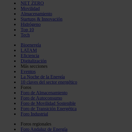
NET ZERO
Movilidad
Almacenamiento
Startups & Innovación
Hidrógeno
Top 10
Tech
Bioenergía
LATAM
Eficiencia
Digitalización
Más secciones
Eventos
La Noche de la Energía
10 claves del sector energético
Foros
Foro de Almacenamiento
Foro de Autoconsumo
Foro de Movilidad Sostenible
Foro de Transición Energética
Foro Industrial
Foros regionales
Foro Andaluz de Energía