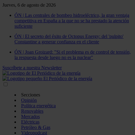
Jueves, 6 de agosto de 2026
ÓN | Las centrales de bombeo hidroeléctrico, la gran ventaja
competitiva en España a la que no se ha prestado la atención
suficiente
ÓN | El secreto del éxito de Octopus Energy: del 'pulpito'
Constantine a generar confianza en el cliente
ÓN | Joan Groizard: "Si el problema es de control de tensión,
la respuesta desde luego no es la nuclear"
Suscríbete a nuestra Newsletter
Secciones
Opinión
Política energética
Renovables
Mercados
Eléctricas
Petróleo & Gas
Videopodcast