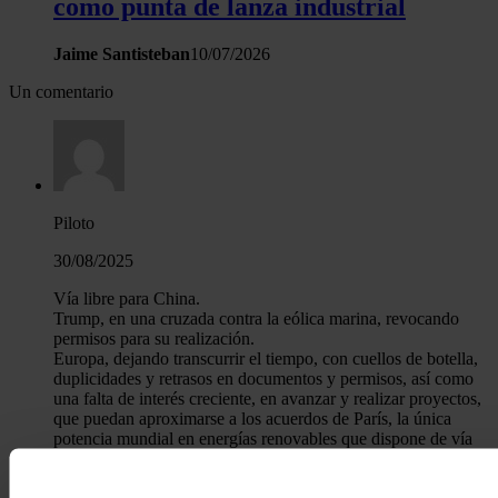
como punta de lanza industrial
Jaime Santisteban
10/07/2026
Un comentario
Piloto
30/08/2025
Vía libre para China.
Trump, en una cruzada contra la eólica marina, revocando
permisos para su realización.
Europa, dejando transcurrir el tiempo, con cuellos de botella,
duplicidades y retrasos en documentos y permisos, así como
una falta de interés creciente, en avanzar y realizar proyectos,
que puedan aproximarse a los acuerdos de París, la única
potencia mundial en energías renovables que dispone de vía
libre, es China.
Supongo que estarán encantados de no contar con