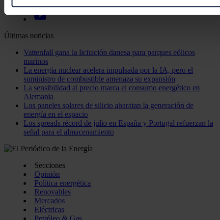
preferencias en la
sección de datos
. Puede cambiar o retira
momento en la Declaración de cookies.
Últimas noticias
Las cookies de este sitio web se usan para personalizar el c
Vattenfall gana la licitación danesa para parques eólicos
funciones de redes sociales y analizar el tráfico. Además, 
marinos
uso que haga del sitio web con nuestros partners de redes so
La energía nuclear acelera impulsada por la IA, pero el
quienes pueden combinarla con otra información que les ha
suministro de combustible amenaza su expansión
La sensibilidad al precio marca el consumo energético en
recopilado a partir del uso que haya hecho de sus servicios.
Alemania
Los paneles solares de silicio abaratan la generación de
energía en el espacio
Los spreads récord de julio en España y Portugal refuerzan la
señal para el almacenamiento
Secciones
Opinión
Política energética
Renovables
Mercados
Eléctricas
Petróleo & Gas