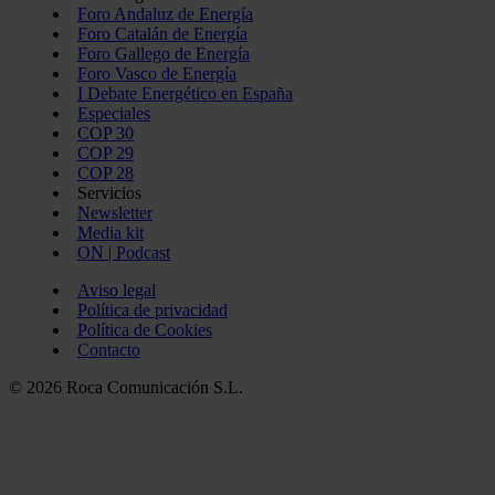
Foro Andaluz de Energía
Foro Catalán de Energía
Foro Gallego de Energía
Foro Vasco de Energía
I Debate Energético en España
Especiales
COP 30
COP 29
COP 28
Servicios
Newsletter
Media kit
ON | Podcast
Aviso legal
Política de privacidad
Política de Cookies
Contacto
© 2026 Roca Comunicación S.L.