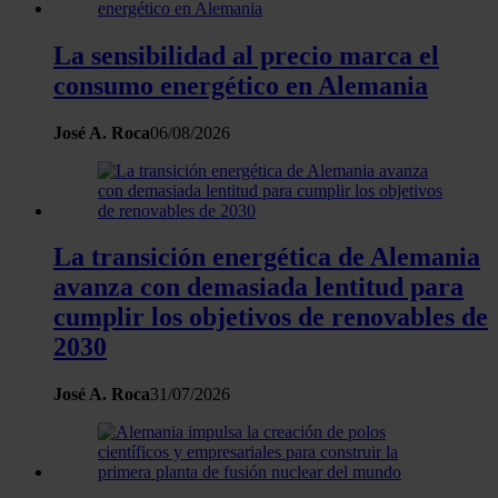
Obtenga más información sobre cómo se procesan sus
datos personales y establezca sus preferencias en la
La sensibilidad al precio marca el
sección de datos
. Puede cambiar o retirar su
consumo energético en Alemania
consentimiento en cualquier momento en la Declaración
de cookies.
José A. Roca
06/08/2026
Las cookies de este sitio web se usan para personalizar
el contenido y los anuncios, ofrecer funciones de redes
sociales y analizar el tráfico. Además, compartimos
información sobre el uso que haga del sitio web con
La transición energética de Alemania
nuestros partners de redes sociales, publicidad y análisis
avanza con demasiada lentitud para
web, quienes pueden combinarla con otra información
cumplir los objetivos de renovables de
que les haya proporcionado o que hayan recopilado a
2030
partir del uso que haya hecho de sus servicios.
José A. Roca
31/07/2026