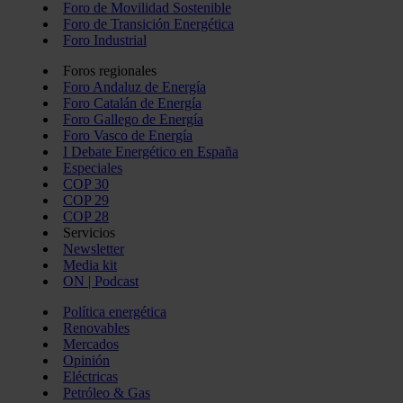
Foro de Movilidad Sostenible
Foro de Transición Energética
Foro Industrial
Foros regionales
Foro Andaluz de Energía
Foro Catalán de Energía
Foro Gallego de Energía
Foro Vasco de Energía
I Debate Energético en España
Especiales
COP 30
COP 29
COP 28
Servicios
Newsletter
Media kit
ON | Podcast
Política energética
Renovables
Mercados
Opinión
Eléctricas
Petróleo & Gas