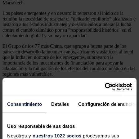
Marrakech.
Los países emergentes y en desarrollo reiteraron al inicio de la
reunión la necesidad de respetar el "delicado equilibrio" alcanzado e
instaron a los estados industriales y desarrollados a liderar la lucha
contra el cambio climático por su "responsabilidad histórica" en el
calentamiento global y su mayor capacidad.
El Grupo de los 77 más China, que agrupa a buena parte de los
países en desarrollo latinoamericanos, africanos y asiáticos, al igual
que la India, en nombre de los emergentes, subrayaron la
importancia de los mecanismos de financiación para apoyar la
adaptación y la mitigación de los efectos del cambio climático en las
regiones más vulnerables.
Entre los puntos claves para estos países están también la
transferencia de tecnología desde los países desarrollados y la
transparencia en el cumplimiento de los compromisos adoptados.
Consentimiento
Detalles
Configuración de anuncios
El Acuerdo de París, adoptado por 195 países, incluyó el
compromiso de mantener el aumento de la temperatura media
mundial muy por debajo de los 2 grados centígrados con respecto a
los niveles preindustriales y proseguir los esfuerzos para limitarlo a
Uso responsable de sus datos
1,5 grados.
Nosotros y
nuestros 1022 socios
procesamos sus