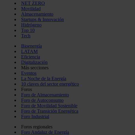
NET ZERO
Movilidad
Almacenamiento
Startups & Innovación
Hidrógeno
Top 10
Tech
Bioenergía
LATAM
Eficiencia
Digitalización
Más secciones
Eventos
La Noche de la Energía
10 claves del sector energético
Foros
Foro de Almacenamiento
Foro de Autoconsumo
Foro de Movilidad Sostenible
Foro de Transición Energética
Foro Industrial
Foros regionales
Foro Andaluz de Energía