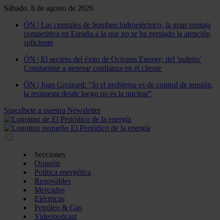
Sábado, 8 de agosto de 2026
ÓN | Las centrales de bombeo hidroeléctrico, la gran ventaja
competitiva en España a la que no se ha prestado la atención
suficiente
ÓN | El secreto del éxito de Octopus Energy: del 'pulpito'
Constantine a generar confianza en el cliente
ÓN | Joan Groizard: "Si el problema es de control de tensión,
la respuesta desde luego no es la nuclear"
Suscríbete a nuestra Newsletter
Secciones
Opinión
Política energética
Renovables
Mercados
Eléctricas
Petróleo & Gas
Videopodcast