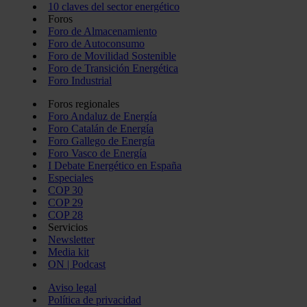
10 claves del sector energético
Foros
Foro de Almacenamiento
Foro de Autoconsumo
Foro de Movilidad Sostenible
Foro de Transición Energética
Foro Industrial
Foros regionales
Foro Andaluz de Energía
Foro Catalán de Energía
Foro Gallego de Energía
Foro Vasco de Energía
I Debate Energético en España
Especiales
COP 30
COP 29
COP 28
Servicios
Newsletter
Media kit
ON | Podcast
Aviso legal
Política de privacidad