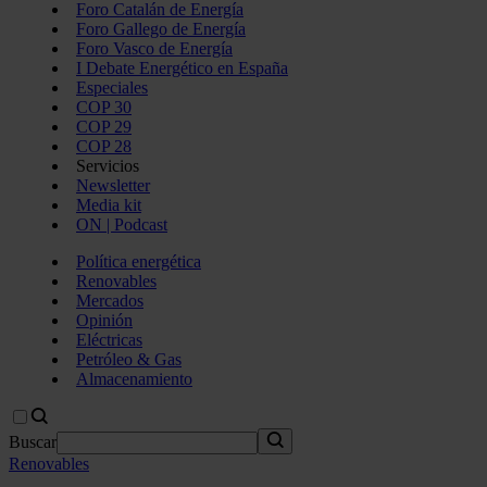
Foro Catalán de Energía
Foro Gallego de Energía
Foro Vasco de Energía
I Debate Energético en España
Especiales
COP 30
COP 29
COP 28
Servicios
Newsletter
Media kit
ON | Podcast
Política energética
Renovables
Mercados
Opinión
Eléctricas
Petróleo & Gas
Almacenamiento
Buscar
Renovables