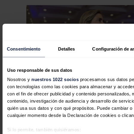
Consentimiento
Detalles
Configuración de a
Uso responsable de sus datos
Nosotros y
nuestros 1022 socios
procesamos sus datos pers
con tecnologías como las cookies para almacenar y acceder 
Aagesen ve oportuno este momento
con el fin de ofrecer publicidad y contenido personalizados, 
para reaccionar ante el cambio
contenido, investigación de audiencia y desarrollo de servici
climático
quién usa sus datos y con qué propósitos. Puede cambiar o r
cualquier momento desde la Declaración de cookies o clican
Redacción
28/04/2026
Si lo permite, también quisiéramos:
No hay comentarios