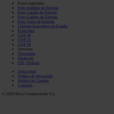
Foros regionales
Foro Andaluz de Energía
Foro Catalán de Energía
Foro Gallego de Energía
Foro Vasco de Energía
I Debate Energético en España
Especiales
COP 30
COP 29
COP 28
Servicios
Newsletter
Media kit
ON | Podcast
Aviso legal
Política de privacidad
Política de Cookies
Contacto
© 2026 Roca Comunicación S.L.