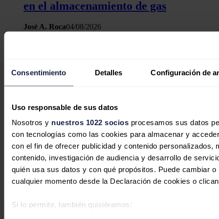
en el almacenamiento de gas
José A. Roca
04/08/2026
Consentimiento
Detalles
Configuración de a
TotalEnergies compra a Shell su
cartera de renovables terrestres en
Europa, incluyendo España
Uso responsable de sus datos
Nosotros y
nuestros 1022 socios
procesamos sus datos pers
Redacción
03/08/2026
con tecnologías como las cookies para almacenar y acceder 
No hay comentarios
con el fin de ofrecer publicidad y contenido personalizados, 
contenido, investigación de audiencia y desarrollo de servici
Deja tu comentario
quién usa sus datos y con qué propósitos. Puede cambiar o r
Tu dirección de correo electrónico no será publicada. Todos los
cualquier momento desde la Declaración de cookies o clican
campos son obligatorios
Si lo permite, también quisiéramos:
Recopilar información sobre su ubicación geográfica 