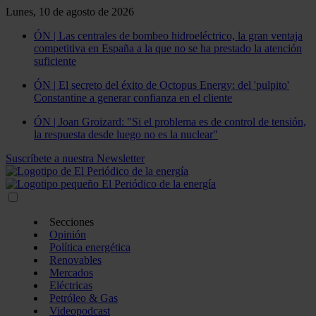
Lunes, 10 de agosto de 2026
ÓN | Las centrales de bombeo hidroeléctrico, la gran ventaja
competitiva en España a la que no se ha prestado la atención
suficiente
ÓN | El secreto del éxito de Octopus Energy: del 'pulpito'
Constantine a generar confianza en el cliente
ÓN | Joan Groizard: "Si el problema es de control de tensión,
la respuesta desde luego no es la nuclear"
Suscríbete a nuestra Newsletter
Secciones
Opinión
Política energética
Renovables
Mercados
Eléctricas
Petróleo & Gas
Videopodcast