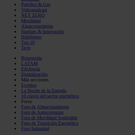
Petróleo & Gas
Videopodcast
NET ZERO
Movilidad
Almacenamiento
Startups & Innovación
Hidrógeno
Top 10
Tech
Bioenergía
LATAM
Eficiencia
Digitalización
Más secciones
Eventos
La Noche de la Energía
10 claves del sector energético
Foros
Foro de Almacenamiento
Foro de Autoconsumo
Foro de Movilidad Sostenible
Foro de Transición Energética
Foro Industrial