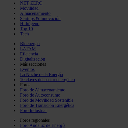
NET ZERO
Movilidad
Almacenamiento
Startups & Innovación
Hidrógeno
Top 10
Tech
Bioenergía
LATAM
Eficiencia
Digitalización
Más secciones
Eventos
La Noche de la Energía
10 claves del sector energético
Foros
Foro de Almacenamiento
Foro de Autoconsumo
Foro de Movilidad Sostenible
Foro de Transición Energética
Foro Industrial
Foros regionales
Foro Andaluz de Energía