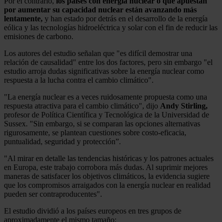
Por el contrario,
los países con energía nuclear o que apuestan
por aumentar su capacidad nuclear están avanzando más
lentamente,
y han estado por detrás en el desarrollo de la energía
eólica y las tecnologías hidroeléctrica y solar con el fin de reducir las
emisiones de carbono.
Los autores del estudio señalan que "es difícil demostrar una
relación de causalidad" entre los dos factores, pero sin embargo "el
estudio arroja dudas significativas sobre la energía nuclear como
respuesta a la lucha contra el cambio climático".
"La energía nuclear es a veces ruidosamente propuesta como una
respuesta atractiva para el cambio climático", dijo
Andy Stirling,
profesor de Política Científica y Tecnológica de la Universidad de
Sussex. "Sin embargo, si se comparan las opciones alternativas
rigurosamente, se plantean cuestiones sobre costo-eficacia,
puntualidad, seguridad y protección”.
"Al mirar en detalle las tendencias históricas y los patrones actuales
en Europa, este trabajo corrobora más dudas. Al suprimir mejores
maneras de satisfacer los objetivos climáticos, la evidencia sugiere
que los compromisos arraigados con la energía nuclear en realidad
pueden ser contraproducentes".
El estudio dividió a los países europeos en tres grupos de
aproximadamente el mismo tamaño: