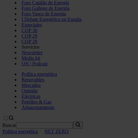
Foro Catalán de Energía
Foro Gallego de Energía
Foro Vasco de Energía
I Debate Energético en España
Especiales
COP 30
COP 29
COP 28
Servicios
Newsletter
Media kit
ON | Podcast
Política energética
Renovables
Mercados
Opinión
Eléctricas
Petróleo & Gas
Almacenamiento
Buscar
Política energética
·
NET ZERO