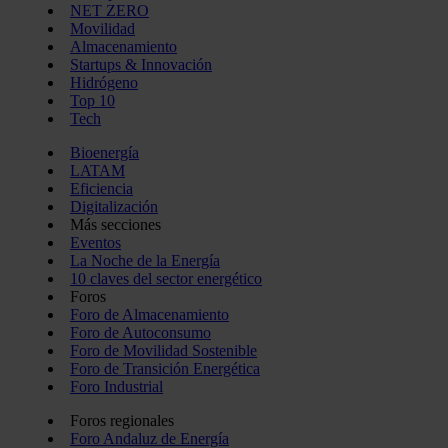
NET ZERO
Movilidad
Almacenamiento
Startups & Innovación
Hidrógeno
Top 10
Tech
Bioenergía
LATAM
Eficiencia
Digitalización
Más secciones
Eventos
La Noche de la Energía
10 claves del sector energético
Foros
Foro de Almacenamiento
Foro de Autoconsumo
Foro de Movilidad Sostenible
Foro de Transición Energética
Foro Industrial
Foros regionales
Foro Andaluz de Energía