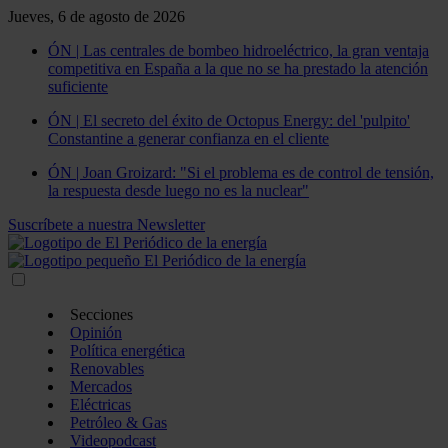
Jueves, 6 de agosto de 2026
ÓN | Las centrales de bombeo hidroeléctrico, la gran ventaja
competitiva en España a la que no se ha prestado la atención
suficiente
ÓN | El secreto del éxito de Octopus Energy: del 'pulpito'
Constantine a generar confianza en el cliente
ÓN | Joan Groizard: "Si el problema es de control de tensión,
la respuesta desde luego no es la nuclear"
Suscríbete a nuestra Newsletter
Secciones
Opinión
Política energética
Renovables
Mercados
Eléctricas
Petróleo & Gas
Videopodcast