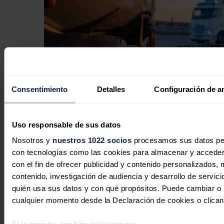
Consentimiento
Detalles
Configuración de a
Uso responsable de sus datos
Nosotros y
nuestros 1022 socios
procesamos sus datos pers
La eficiencia del combustible, la
con tecnologías como las cookies para almacenar y acceder 
mejor defensa del transporte de
con el fin de ofrecer publicidad y contenido personalizados, 
mercancías frente a futuras crisis del
contenido, investigación de audiencia y desarrollo de servici
diésel
quién usa sus datos y con qué propósitos. Puede cambiar o r
cualquier momento desde la Declaración de cookies o clican
José A. Roca
03/08/2026