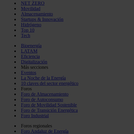
NET ZERO
Movilidad
Almacenamiento
Startups & Innovación
Hidrógeno
Top 10
Tech
Bioenergía
LATAM
Eficiencia
Digitalización
Más secciones
Eventos
La Noche de la Energía
10 claves del sector energético
Foros
Foro de Almacenamiento
Foro de Autoconsumo
Foro de Movilidad Sostenible
Foro de Transición Energética
Foro Industrial
Foros regionales
Foro Andaluz de Energía