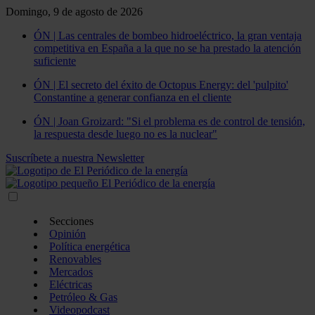
Domingo, 9 de agosto de 2026
ÓN | Las centrales de bombeo hidroeléctrico, la gran ventaja
competitiva en España a la que no se ha prestado la atención
suficiente
ÓN | El secreto del éxito de Octopus Energy: del 'pulpito'
Constantine a generar confianza en el cliente
ÓN | Joan Groizard: "Si el problema es de control de tensión,
la respuesta desde luego no es la nuclear"
Suscríbete a nuestra Newsletter
Secciones
Opinión
Política energética
Renovables
Mercados
Eléctricas
Petróleo & Gas
Videopodcast