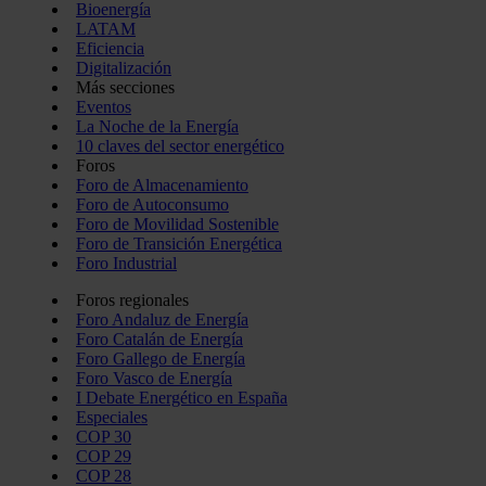
Bioenergía
LATAM
Eficiencia
Digitalización
Más secciones
Eventos
La Noche de la Energía
10 claves del sector energético
Foros
Foro de Almacenamiento
Foro de Autoconsumo
Foro de Movilidad Sostenible
Foro de Transición Energética
Foro Industrial
Foros regionales
Foro Andaluz de Energía
Foro Catalán de Energía
Foro Gallego de Energía
Foro Vasco de Energía
I Debate Energético en España
Especiales
COP 30
COP 29
COP 28