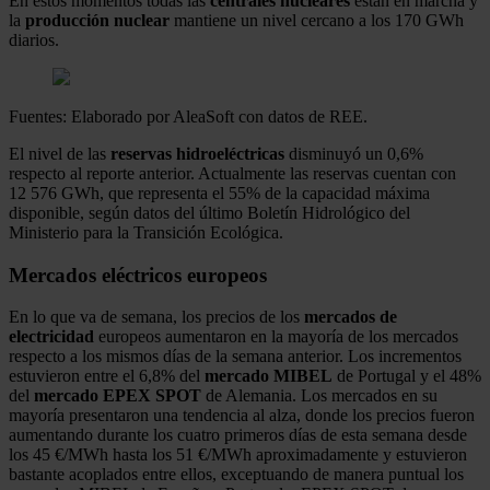
En estos momentos todas las
centrales nucleares
están en marcha y
la
producción nuclear
mantiene un nivel cercano a los 170 GWh
diarios.
Fuentes: Elaborado por AleaSoft con datos de REE.
El nivel de las
reservas hidroeléctricas
disminuyó un 0,6%
respecto al reporte anterior. Actualmente las reservas cuentan con
12 576 GWh, que representa el 55% de la capacidad máxima
disponible, según datos del último Boletín Hidrológico del
Ministerio para la Transición Ecológica.
Mercados eléctricos europeos
En lo que va de semana, los precios de los
mercados de
electricidad
europeos aumentaron en la mayoría de los mercados
respecto a los mismos días de la semana anterior. Los incrementos
estuvieron entre el 6,8% del
mercado MIBEL
de Portugal y el 48%
del
mercado EPEX SPOT
de Alemania. Los mercados en su
mayoría presentaron una tendencia al alza, donde los precios fueron
aumentando durante los cuatro primeros días de esta semana desde
los 45 €/MWh hasta los 51 €/MWh aproximadamente y estuvieron
bastante acoplados entre ellos, exceptuando de manera puntual los