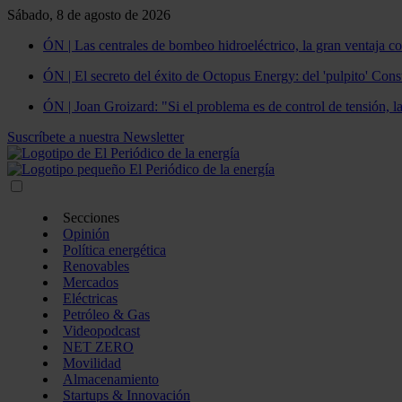
Sábado, 8 de agosto de 2026
ÓN | Las centrales de bombeo hidroeléctrico, la gran ventaja co
ÓN | El secreto del éxito de Octopus Energy: del 'pulpito' Const
ÓN | Joan Groizard: "Si el problema es de control de tensión, l
Suscríbete a nuestra Newsletter
Secciones
Opinión
Política energética
Renovables
Mercados
Eléctricas
Petróleo & Gas
Videopodcast
NET ZERO
Movilidad
Almacenamiento
Startups & Innovación