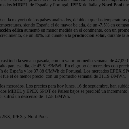
ercados
MIBEL
de España y Portugal,
IPEX
de Italia y
Nord Pool
tuv
en la mayoría de los países analizados, debido a que las temperaturas 
temperaturas, siendo España el de mayor bajada, de un -7,5% en compara
cción eólica
aumentó en menor medida en el continente, con un promedi
r crecimiento, de un 30%. En cuanto a la
producción solar
, durante la
te casi toda la semana pasada, con un valor promedio semanal de 47,09
to para ese día, de 45,51 €/MWh. En el grupo de mercados con precios
de España y los 37,88 €/MWh de Portugal. Los mercados EPEX SPOT d
l fue el de menor precio, con un promedio semanal de 31,19 €/MWh.
los mercados. Los precios para hoy lunes, 16 de septiembre, han subi
ados MIBEL y EPEX SPOT de Países bajos se percibió un increment
l sufrió un descenso de ‑1,58 €/MWh.
 N2EX, IPEX y Nord Pool.