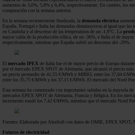
aumentos de 3,0%, 5,8% y 6,4%, respectivamente. En cambio, los m
comparación con la semana anterior.
En la semana recientemente finalizada, la
demanda eléctrica
aumentó 
España, Portugal e Italia las demandas disminuyeron al igual que las 
en Cataluña y al descenso de las temperaturas de un ‑1,9°C. La
produ
mayor caída de la producción eólica, de un ‑36%, e Italia el de mayo
respectivamente, mientras que España sufrió un descenso del ‑29%.
El
mercado IPEX
de Italia fue el de mayor precio de Europa duran
por el mercado EPEX SPOT de Alemania, que alcanzó el precio más al
un precio promedio de 41,55 €/MWh y MIBEL entre los 37,84 €/MWh 
entre los 35,75 €/MWh y los 37,15 €/MWh. El mercado del Nord Poo
Esta semana ha comenzado con importantes subidas en la mayoría de 
mercados EPEX SPOT de Alemania, Francia y Bélgica. En los merc
incremento rondó los 7,42 €/MWh, mientras que el mercado Nord Poo
Fuentes: Elaborado por AleaSoft con datos de OMIE, EPEX SPOT,
Futuros de electricidad