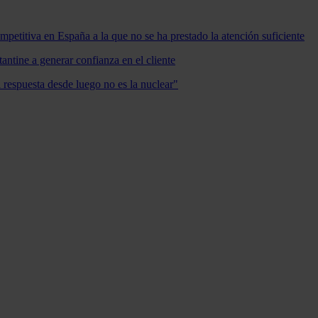
mpetitiva en España a la que no se ha prestado la atención suficiente
antine a generar confianza en el cliente
a respuesta desde luego no es la nuclear"