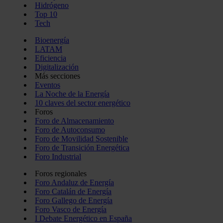
Hidrógeno
Top 10
Tech
Bioenergía
LATAM
Eficiencia
Digitalización
Más secciones
Eventos
La Noche de la Energía
10 claves del sector energético
Foros
Foro de Almacenamiento
Foro de Autoconsumo
Foro de Movilidad Sostenible
Foro de Transición Energética
Foro Industrial
Foros regionales
Foro Andaluz de Energía
Foro Catalán de Energía
Foro Gallego de Energía
Foro Vasco de Energía
I Debate Energético en España