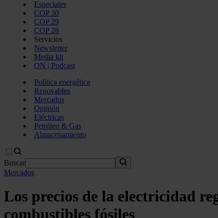
Especiales
COP 30
COP 29
COP 28
Servicios
Newsletter
Media kit
ON | Podcast
Política energética
Renovables
Mercados
Opinión
Eléctricas
Petróleo & Gas
Almacenamiento
Buscar
Mercados
Los precios de la electricidad re
combustibles fósiles