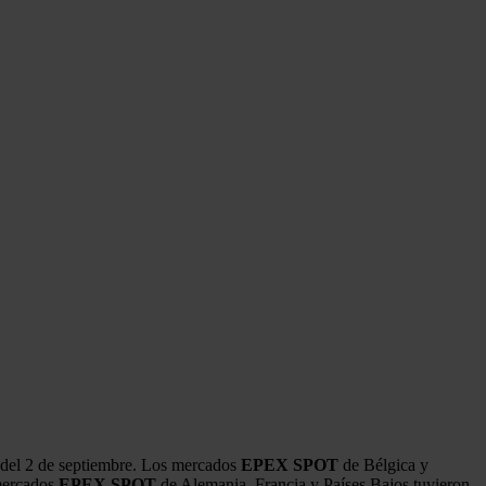
a del 2 de septiembre. Los mercados
EPEX SPOT
de Bélgica y
 mercados
EPEX SPOT
de Alemania, Francia y Países Bajos tuvieron