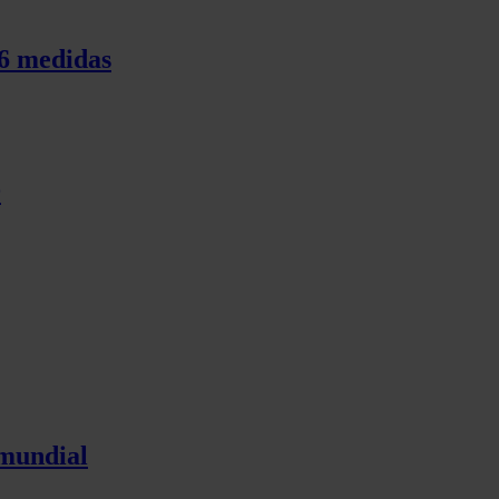
76 medidas
9
 mundial