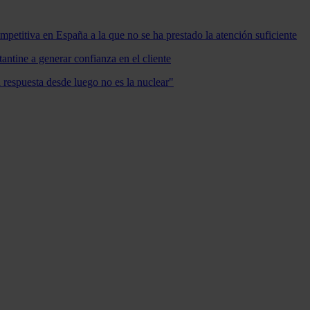
mpetitiva en España a la que no se ha prestado la atención suficiente
antine a generar confianza en el cliente
a respuesta desde luego no es la nuclear"