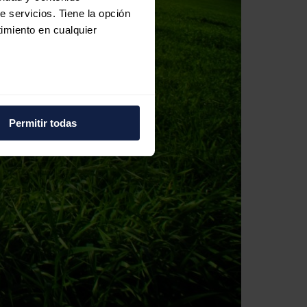
e servicios. Tiene la opción
imiento en cualquier
e varios metros
icas (huellas digitales)
Permitir todas
eferencias en la
sección de
e cookies.
 funciones de redes sociales
con nuestros partners de
ue les haya proporcionado o