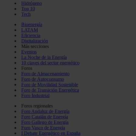
Hidrógeno
Top 10
Tech
Bioenergía
LATAM
Eficiencia
Digitalización
Más secciones
Eventos
La Noche de la Energía
10 claves del sector energético
Foros
Foro de Almacenamiento
Foro de Autoconsumo
Foro de Movilidad Sostenible
Foro de Transición Energética
Foro Industrial
Foros regionales
Foro Andaluz de Energía
Foro Catalán de Energía
Foro Gallego de Energía
Foro Vasco de Energía
I Debate Energético en España