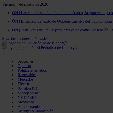
Viernes, 7 de agosto de 2026
ÓN | Las centrales de bombeo hidroeléctrico, la gran ventaja co
ÓN | El secreto del éxito de Octopus Energy: del 'pulpito' Const
ÓN | Joan Groizard: "Si el problema es de control de tensión, l
Suscríbete a nuestra Newsletter
Secciones
Opinión
Política energética
Renovables
Mercados
Eléctricas
Petróleo & Gas
Videopodcast
NET ZERO
Movilidad
Almacenamiento
Startups & Innovación