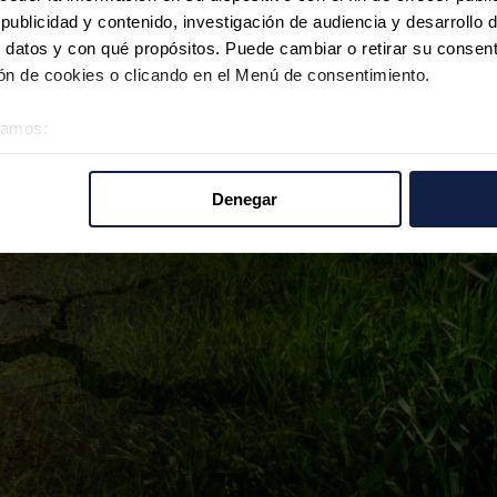
ublicidad y contenido, investigación de audiencia y desarrollo d
 datos y con qué propósitos. Puede cambiar o retirar su consent
n de cookies o clicando en el Menú de consentimiento.
éramos:
 sobre su ubicación geográfica que puede tener una precisión d
tivo analizándolo activamente para buscar características específ
Denegar
re cómo se procesan sus datos personales y establezca sus pr
rar su consentimiento en cualquier momento en la Declaración d
b se usan para personalizar el contenido y los anuncios, ofrecer
s, compartimos información sobre el uso que haga del sitio web 
 análisis web, quienes pueden combinarla con otra información q
r del uso que haya hecho de sus servicios.