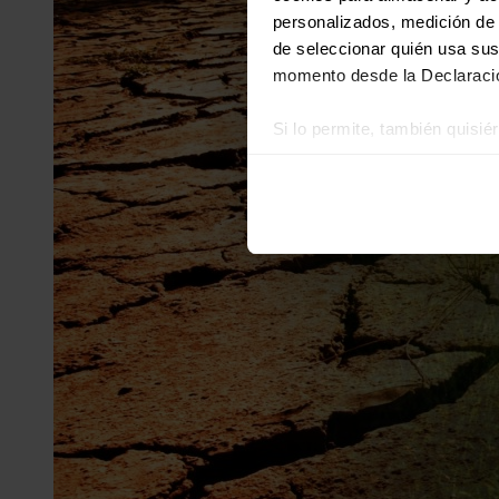
personalizados, medición de p
de seleccionar quién usa sus
momento desde la Declaració
Si lo permite, también quisi
Recopilar información
Identificar su disposi
Obtenga más información sob
datos
. Puede cambiar o reti
Las cookies de este sitio we
y analizar el tráfico. Ademá
redes sociales, publicidad y
que hayan recopilado a parti