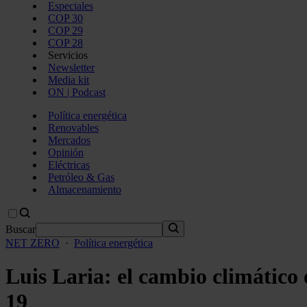
Especiales
COP 30
COP 29
COP 28
Servicios
Newsletter
Media kit
ON | Podcast
Política energética
Renovables
Mercados
Opinión
Eléctricas
Petróleo & Gas
Almacenamiento
Buscar
NET ZERO
·
Política energética
Luis Laria: el cambio climátic
19