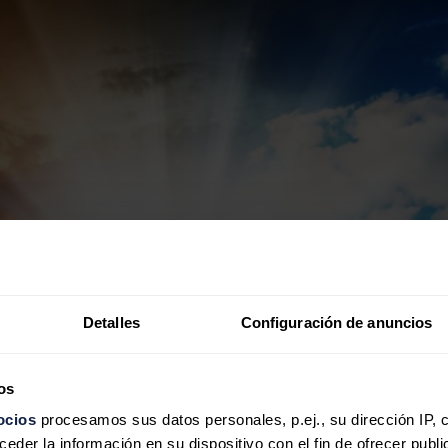
Detalles
Configuración de anuncios
os
ocios
procesamos sus datos personales, p.ej., su dirección IP, 
der la información en su dispositivo con el fin de ofrecer publi