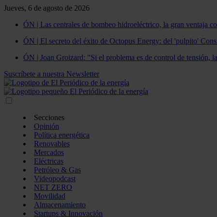
Jueves, 6 de agosto de 2026
ÓN | Las centrales de bombeo hidroeléctrico, la gran ventaja co
ÓN | El secreto del éxito de Octopus Energy: del 'pulpito' Const
ÓN | Joan Groizard: "Si el problema es de control de tensión, l
Suscríbete a nuestra Newsletter
Secciones
Opinión
Política energética
Renovables
Mercados
Eléctricas
Petróleo & Gas
Videopodcast
NET ZERO
Movilidad
Almacenamiento
Startups & Innovación