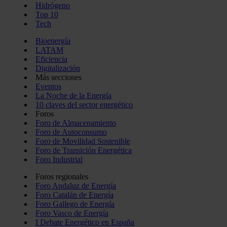
Hidrógeno
Top 10
Tech
Bioenergía
LATAM
Eficiencia
Digitalización
Más secciones
Eventos
La Noche de la Energía
10 claves del sector energético
Foros
Foro de Almacenamiento
Foro de Autoconsumo
Foro de Movilidad Sostenible
Foro de Transición Energética
Foro Industrial
Foros regionales
Foro Andaluz de Energía
Foro Catalán de Energía
Foro Gallego de Energía
Foro Vasco de Energía
I Debate Energético en España