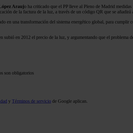
ópez Arauj
o ha criticado que el PP lleve al Pleno de Madrid medida
icación de la factura de la luz, a través de un código QR que se añadirá a
 en una transformación del sistema energético global, para cumplir con
n subió en 2012 el precio de la luz, y argumentando que el problema d
s son obligatorios
idad
y
Términos de servicio
de Google aplican.