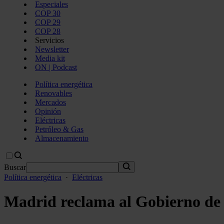
Especiales
COP 30
COP 29
COP 28
Servicios
Newsletter
Media kit
ON | Podcast
Política energética
Renovables
Mercados
Opinión
Eléctricas
Petróleo & Gas
Almacenamiento
Buscar
Política energética
·
Eléctricas
Madrid reclama al Gobierno de E