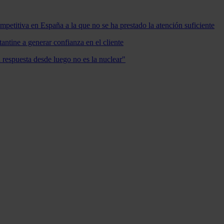
mpetitiva en España a la que no se ha prestado la atención suficiente
antine a generar confianza en el cliente
a respuesta desde luego no es la nuclear"