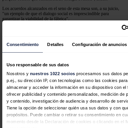
Los acuerdos alcanzados en el seno de esta mesa son, a su juicio,
"un ejemplo de que el dialogo social es imprescindible para
garantizar la viabilidad de la fábrica".
Por último, apunta que Alcoa mantiene las mejoras previstas en el
acuerdo firmado el 29 de diciembre de 2021, como el nuevo
transformador, el horno de homogeneización y las cuatro mesas de
colada.
Consentimiento
Detalles
Configuración de anuncios
El aumento en 88 millones de dólares de la inversión prevista en un
primer momento (103 millones de dólares) se destinará al horno de
cocción de ánodos y a las barras de compensación magnética.
Uso responsable de sus datos
Nosotros y
nuestros 1022 socios
procesamos sus datos pe
Noticias relacionadas
p.ej., su dirección IP, con tecnologías como las cookies para
almacenar y acceder la información en su dispositivo con el 
ofrecer publicidad y contenido personalizados, medición de p
y contenido, investigación de audiencia y desarrollo de servi
El Gobierno rescata con 274 millones
Tiene la opción de seleccionar quién usa sus datos y con qu
cuatro proyectos de hidrógeno verde
propósitos. Puede cambiar o retirar su consentimiento en cu
descartados por Bruselas
momento desde la Declaración de cookies o clicando en el 