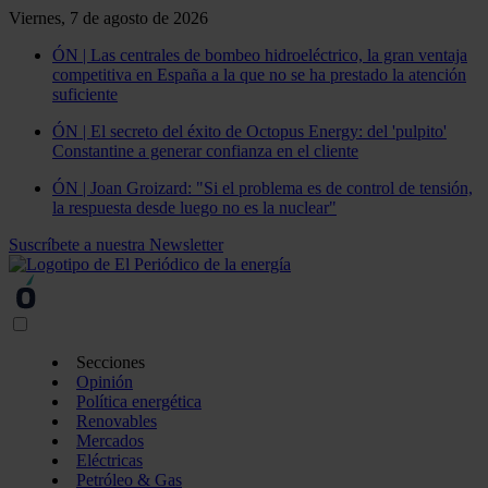
Viernes, 7 de agosto de 2026
ÓN | Las centrales de bombeo hidroeléctrico, la gran ventaja
competitiva en España a la que no se ha prestado la atención
suficiente
ÓN | El secreto del éxito de Octopus Energy: del 'pulpito'
Constantine a generar confianza en el cliente
ÓN | Joan Groizard: "Si el problema es de control de tensión,
la respuesta desde luego no es la nuclear"
Suscríbete a nuestra Newsletter
Secciones
Opinión
Política energética
Renovables
Mercados
Eléctricas
Petróleo & Gas