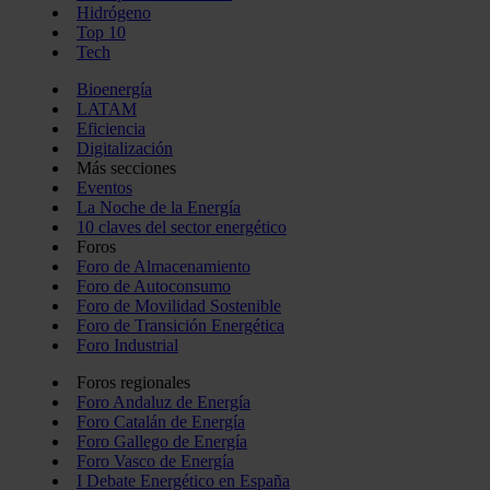
Hidrógeno
Top 10
Tech
Bioenergía
LATAM
Eficiencia
Digitalización
Más secciones
Eventos
La Noche de la Energía
10 claves del sector energético
Foros
Foro de Almacenamiento
Foro de Autoconsumo
Foro de Movilidad Sostenible
Foro de Transición Energética
Foro Industrial
Foros regionales
Foro Andaluz de Energía
Foro Catalán de Energía
Foro Gallego de Energía
Foro Vasco de Energía
I Debate Energético en España