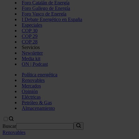
Foro Catalán de Energía
Foro Gallego de Energía
Foro Vasco de Energía
I Debate Energético en España
Especiales
COP 30
COP 29
COP 28
Servicios
Newsletter
Media kit
ON | Podcast
Política energética
Renovables
Mercados
Opinión
Eléctricas
Petróleo & Gas
Almacenamiento
Buscar
Renovables