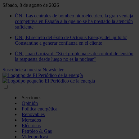
Sábado, 8 de agosto de 2026
ÓN | Las centrales de bombeo hidroeléctrico, la gran ventaja
competitiva en España a la que no se ha prestado la atención
suficiente
ÓN | El secreto del éxito de Octopus Energy: del 'pulpito'
Constantine a generar confianza en el cliente
ÓN | Joan Groizard: "Si el problema es de control de tensión,
la respuesta desde luego no es la nuclear"
Suscríbete a nuestra Newsletter
Secciones
Opinión
Política energética
Renovables
Mercados
Eléctricas
Petróleo & Gas
Videopodcast