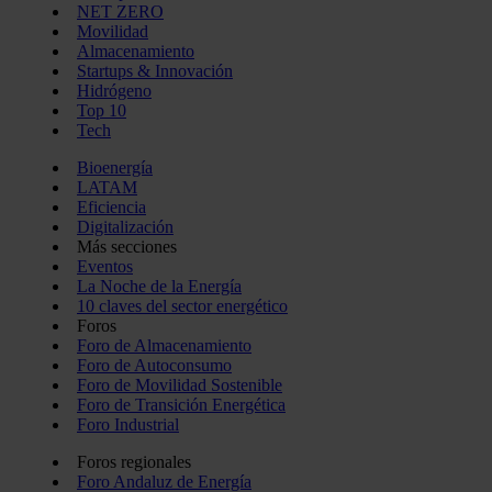
NET ZERO
Movilidad
Almacenamiento
Startups & Innovación
Hidrógeno
Top 10
Tech
Bioenergía
LATAM
Eficiencia
Digitalización
Más secciones
Eventos
La Noche de la Energía
10 claves del sector energético
Foros
Foro de Almacenamiento
Foro de Autoconsumo
Foro de Movilidad Sostenible
Foro de Transición Energética
Foro Industrial
Foros regionales
Foro Andaluz de Energía