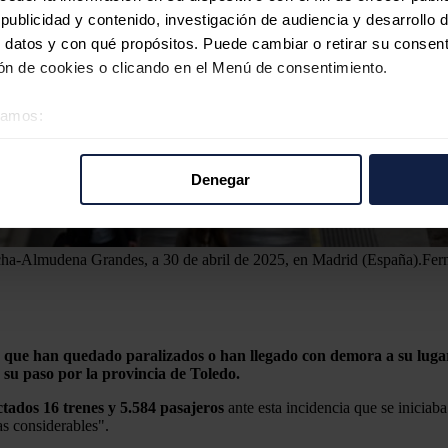
ublicidad y contenido, investigación de audiencia y desarrollo d
 datos y con qué propósitos. Puede cambiar o retirar su consent
n de cookies o clicando en el Menú de consentimiento.
éramos:
 sobre su ubicación geográfica que puede tener una precisión d
tivo analizándolo activamente para buscar características específ
Denegar
re cómo se procesan sus datos personales y establezca sus pr
rar su consentimiento en cualquier momento en la Declaración d
tocha-Almudena Grandes, a 30 de abril de 2025, en Madrid (España).
Fer
b se usan para personalizar el contenido y los anuncios, ofrecer
s, compartimos información sobre el uso que haga del sitio web 
 análisis web, quienes pueden combinarla con otra información q
r del uso que haya hecho de sus servicios.
 que han quedado paralizados o han llegado con demora a su lugar d
 su paso por la provincia de Toledo.
ctados 16 trenes y 5.584 pasajeros
ante esta incidencia que se iniciab
as considerables".