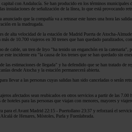
la capital con Andalucía. Se han producido en los términos municipales
s instalaciones de señalización de la línea, lo que está provocando retr
 anunciado que la compañía va a retrasar este lunes una hora las salidas
paración en la madrugada.
es de alta velocidad de la estación de Madrid Puerta de Atocha-Almuden
a más de 10.700 viajeros en 30 trenes que han quedado paralizados, con
 de cable, un tren de Iryo "ha tenido un enganchón en la catenaria", po
e este incidente era "la causa de los trenes que se han quedado sin ener
las estimaciones de llegada" y ha defendido que se han tratado de repar
anías desde Atocha y la estación permanecerá abierta.
ara llevar a las personas cuyas salidas han sido canceladas o serán retr
ajeros afectados sean reubicados en otros servicios a partir de las 7.00 
 de hoteles para las personas que viajan con menores, mayores y viajer
era para el Avant Madrid 22:15 - Puertollano 23:37 y reforzará el servi
, Alcalá de Henares, Móstoles, Parla y Fuenlabrada.