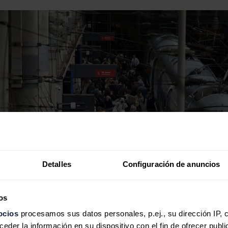
Detalles
Configuración de anuncios
os
ocios
procesamos sus datos personales, p.ej., su dirección IP, 
der la información en su dispositivo con el fin de ofrecer publi