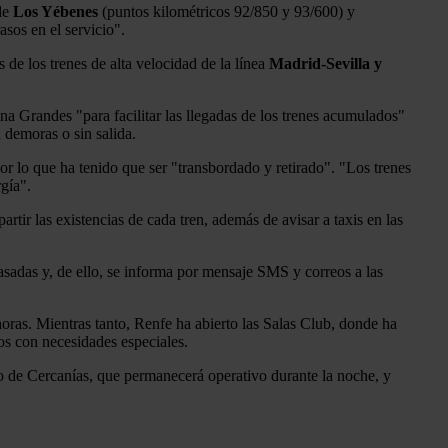
 de
Los Yébenes
(puntos kilométricos 92/850 y 93/600) y
asos en el servicio".
 de los trenes de alta velocidad de la línea
Madrid-Sevilla y
a Grandes "para facilitar las llegadas de los trenes acumulados"
 demoras o sin salida.
r lo que ha tenido que ser "transbordado y retirado". "Los trenes
gía".
tir las existencias de cada tren, además de avisar a taxis en las
asadas y, de ello, se informa por mensaje SMS y correos a las
horas. Mientras tanto, Renfe ha abierto las Salas Club, donde ha
os con necesidades especiales.
cio de Cercanías, que permanecerá operativo durante la noche, y