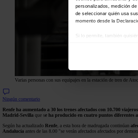
personalizados, medición de p
de seleccionar quién usa sus
momento desde la Declaració
Si lo permite, también quisi
Recopilar información
Identificar su disposi
Obtenga más información sob
datos
. Puede cambiar o reti
Varias personas con sus equipajes en la estación de tren de A
Las cookies de este sitio we
y analizar el tráfico. Ademá
redes sociales, publicidad y
Ningún comentario
que hayan recopilado a parti
Renfe ha aumentado a 30 los trenes afectados con 10.700 viajeros
Madrid-Sevilla
que s
e ha producido en cuatro puntos diferentes a
Según ha actualizado
Renfe
, a esta hora de madrugada continúan
afe
Andalucía
antes de las 8.00 "se verán afectados afectados por demor