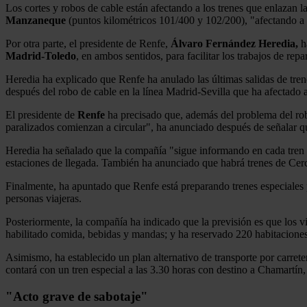
Los cortes y robos de cable están afectando a los trenes que enlazan 
Manzaneque
(puntos kilométricos 101/400 y 102/200), "afectando a la
Por otra parte, el presidente de Renfe,
Álvaro Fernández Heredia,
ha
Madrid-Toledo
, en ambos sentidos, para facilitar los trabajos de re
Heredia ha explicado que Renfe ha anulado las últimas salidas de tren
después del robo de cable en la línea Madrid-Sevilla que ha afectado 
El presidente de
Renfe
ha precisado que, además del problema del robo
paralizados comienzan a circular", ha anunciado después de señalar qu
Heredia ha señalado que la compañía "sigue informando en cada tren de 
estaciones de llegada. También ha anunciado que habrá trenes de Cerc
Finalmente, ha apuntado que Renfe está preparando trenes especiales p
personas viajeras.
Posteriormente, la compañía ha indicado que la previsión es que los vi
habilitado comida, bebidas y mandas; y ha reservado 220 habitaciones
Asimismo, ha establecido un plan alternativo de transporte por carret
contará con un tren especial a las 3.30 horas con destino a Chamartín
"Acto grave de sabotaje"