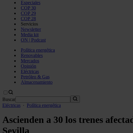
Especiales
COP 30
COP 29
COP 28
Servicios
Newsletter
Media kit
ON | Podcast
Política energética
Renovables
Mercados
Opinión
Eléctricas
Petróleo & Gas
Almacenamiento
Buscar
Eléctricas
·
Política energética
Ascienden a 30 los trenes afecta
Sevilla