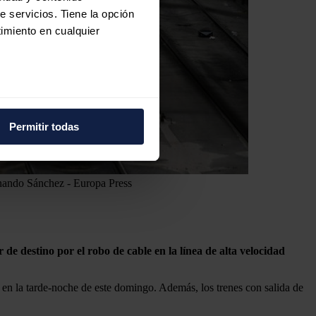
e servicios. Tiene la opción
imiento en cualquier
e varios metros
icas (huellas digitales)
Permitir todas
eferencias en la
sección de
e cookies.
nando Sánchez - Europa Press
 funciones de redes sociales
con nuestros partners de
ue les haya proporcionado o
e destino por el robo de cable en la línea de alta velocidad
a en la tarde-noche de este domingo. Además, los trenes con salida de