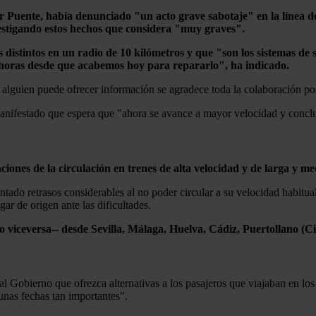
r Puente,
había denunciado "un acto grave sabotaje" en la línea de
vestigando estos hechos que considera "muy graves".
 distintos en un radio de 10 kilómetros y que "son los sistemas de 
 horas desde que acabemos hoy para repararlo", ha indicado.
 alguien puede ofrecer información se agradece toda la colaboración po
anifestado que espera que "ahora se avance a mayor velocidad y conclui
iones de la circulación en trenes de alta velocidad y de larga y me
tado retrasos considerables al no poder circular a su velocidad habitual
gar de origen ante las dificultades.
--o viceversa-- desde Sevilla, Málaga, Huelva, Cádiz, Puertollano (
 al Gobierno que ofrezca alternativas a los pasajeros que viajaban en los
unas fechas tan importantes".