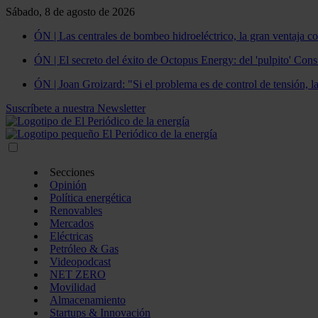
Sábado, 8 de agosto de 2026
ÓN | Las centrales de bombeo hidroeléctrico, la gran ventaja co
ÓN | El secreto del éxito de Octopus Energy: del 'pulpito' Const
ÓN | Joan Groizard: "Si el problema es de control de tensión, l
Suscríbete a nuestra Newsletter
Secciones
Opinión
Política energética
Renovables
Mercados
Eléctricas
Petróleo & Gas
Videopodcast
NET ZERO
Movilidad
Almacenamiento
Startups & Innovación