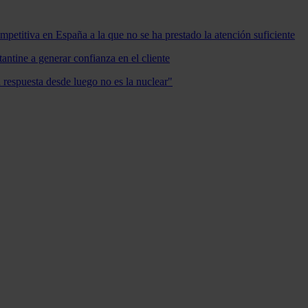
mpetitiva en España a la que no se ha prestado la atención suficiente
antine a generar confianza en el cliente
a respuesta desde luego no es la nuclear"