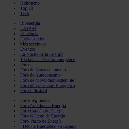
Hidrógeno
Top 10
Tech
Bioenergía
LATAM
Eficiencia
Digitalización
Más secciones
Eventos
La Noche de la Energía
10 claves del sector energético
Foros
Foro de Almacenamiento
Foro de Autoconsumo
Foro de Movilidad Sostenible
Foro de Transición Energética
Foro Industrial
Foros regionales
Foro Andaluz de Energía
Foro Catalán de Energía
Foro Gallego de Energía
Foro Vasco de Energía
I Debate Energético en España